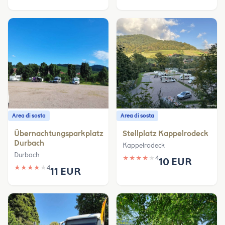
Area di sosta
Area di sosta
Übernachtungsparkplatz
Stellplatz Kappelrodeck
Durbach
Kappelrodeck
Durbach
★
★
★
★
★
4
10 EUR
★
★
★
★
★
4
11 EUR