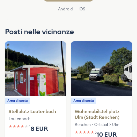
Android
iOS
Posti nelle vicinanze
Area di sosta
Area di sosta
Stellplatz Lautenbach
Wohnmobilstellplatz
Ulm (Stadt Renchen)
Lautenbach
Renchen - Ortsteil > Ulm
★
★
★
★
★
4
8 EUR
★
★
★
★
★
5
10 EUR