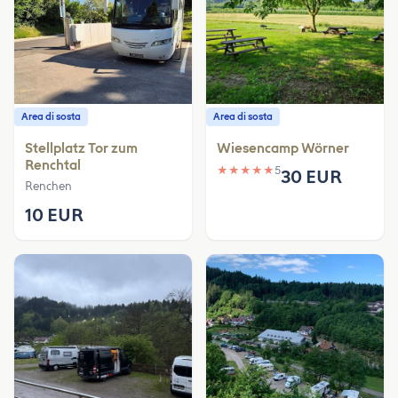
Area di sosta
Area di sosta
Stellplatz Tor zum
Wiesencamp Wörner
Renchtal
★
★
★
★
★
5
30 EUR
Renchen
10 EUR