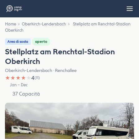
Home
›
Oberkirch-Lendersbach
›
Stellplatz am Renchtal-Stadion
Oberkirch
aperto
Area di sosta
Stellplatz am Renchtal-Stadion
Oberkirch
Oberkirch-Lendersbach · Renchallee
★
★
★
★
★
4
(11)
Jan – Dec
37 Capacità