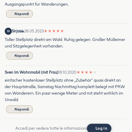
Ausgangspunkt für Wanderungen.
Rispondi
Sirja
28.05.2023
★
★
★
★
★
SI
Toller Stellplatz direkt am Wald. Ruhig gelegen. Großer Mülleimer
und Sitzgelegenheit vorhanden.
Rispondi
Sven Im Wohnmobil (mit Frau)
18.10.2020
★
★
★
★
★
einfacher kostenloser Stellplatz ohne „Zubehör“ quasi direkt an
der Hauptstraße, Samstag Nachmittag komplett belegt mit PKW
von Wanderern. Ein paar wenige Meter und mit steht wirklich im
Urwald.
Rispondi
Accedi per vedere tutte le informazioni
Log in