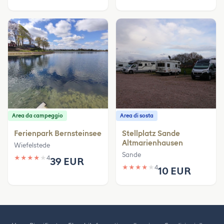
Area da campeggio
Area di sosta
Ferienpark Bernsteinsee
Stellplatz Sande
Altmarienhausen
Wiefelstede
Sande
★
★
★
★
★
4
39 EUR
★
★
★
★
★
4
10 EUR