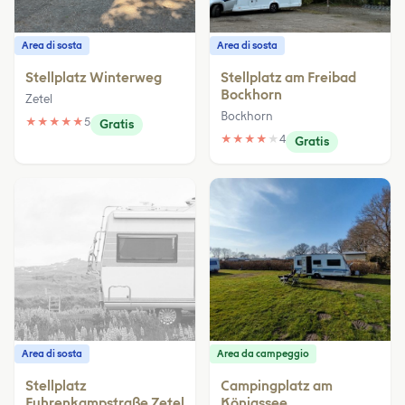
Area di sosta
Area di sosta
Stellplatz Winterweg
Stellplatz am Freibad
Bockhorn
Zetel
Bockhorn
★
★
★
★
★
5
Gratis
★
★
★
★
★
4
Gratis
Area di sosta
Area da campeggio
Stellplatz
Campingplatz am
Fuhrenkampstraße Zetel
Königssee