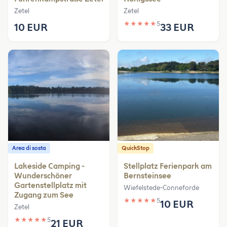
Zetel
Zetel
★
★
★
★
★
5
10 EUR
33 EUR
Area di sosta
QuickStop
Lakeside Camping -
Stellplatz Ferienpark am
Wunderschöner
Bernsteinsee
Gartenstellplatz mit
Wiefelstede-Conneforde
Zugang zum See
★
★
★
★
★
5
10 EUR
Zetel
★
★
★
★
★
5
21 EUR