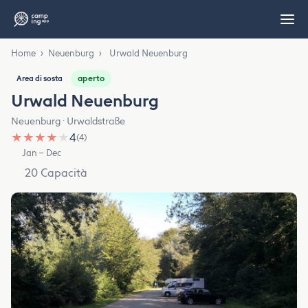
Home
›
Neuenburg
›
Urwald Neuenburg
aperto
Area di sosta
Urwald Neuenburg
Neuenburg · Urwaldstraße
★
★
★
★
★
4
(4)
Jan – Dec
20 Capacità