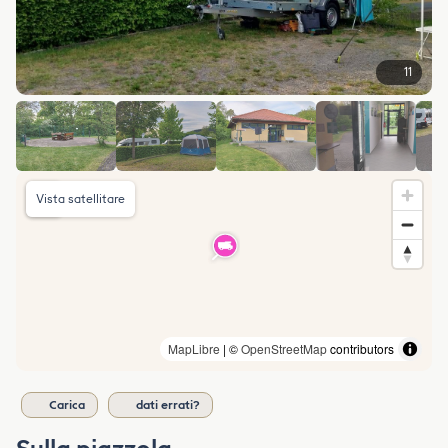
11
Vista satellitare
MapLibre
| ©
OpenStreetMap
contributors
Carica
dati errati?