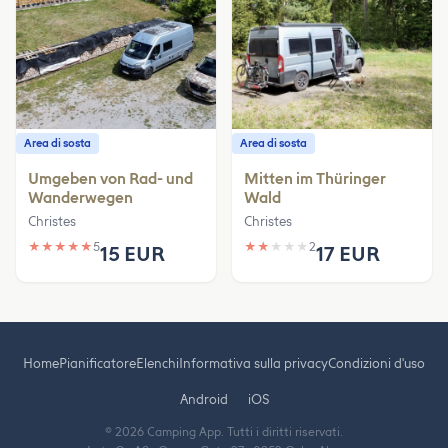
Area di sosta
Area di sosta
Umgeben von Rad- und
Mitten im Thüringer
Wanderwegen
Wald
Christes
Christes
★
★
★
★
★
5
★
★
★
★
★
2
15 EUR
17 EUR
Home
Pianificatore
Elenchi
Informativa sulla privacy
Condizioni d'uso
Android
iOS
© 2026 Camping App. Tutti i diritti riservati.