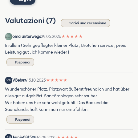
Valutazioni (7)
Scrivi una recensione
oma unterwegs
29.05.2026
★
★
★
★
★
In allem ! Sehr gepflegter kleiner Platz , Brötchen service , preis
Leistung gut , ich komme wieder !
Rispondi
VBeh
15.10.2025
★
★
★
★
★
VB
Wunderschöner Platz. Platzwart äußerst freundlich und hat über
alles gut aufgeklärt. Sanitäranlagen sehr sauber.
Wir haben uns hier sehr wohl gefühlt. Das Bad und die
Saunalandschaft kann man nur empfehlen.
Rispondi
Annie0815
16.08.2025
★
★
★
★
★
AN