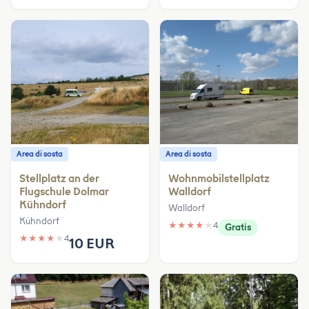
Area di sosta
Area di sosta
Stellplatz an der
Wohnmobilstellplatz
Flugschule Dolmar
Walldorf
Kühndorf
Walldorf
Kühndorf
★
★
★
★
★
4
Gratis
★
★
★
★
★
4
10 EUR