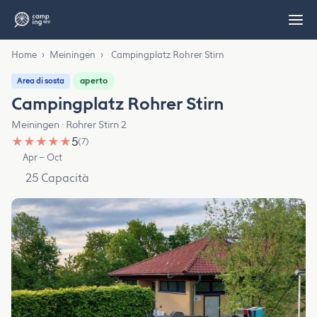
Home
›
Meiningen
›
Campingplatz Rohrer Stirn
aperto
Area di sosta
Campingplatz Rohrer Stirn
Meiningen · Rohrer Stirn 2
★
★
★
★
★
5
(7)
Apr – Oct
25 Capacità