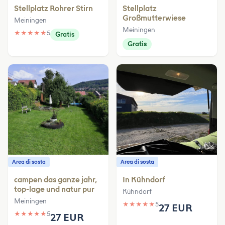
Stellplatz Rohrer Stirn
Stellplatz
Großmutterwiese
Meiningen
Meiningen
★
★
★
★
★
5
Gratis
Gratis
Area di sosta
Area di sosta
campen das ganze jahr,
In Kühndorf
top-lage und natur pur
Kühndorf
Meiningen
★
★
★
★
★
5
27 EUR
★
★
★
★
★
5
27 EUR