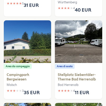
Württemberg
★
★
★
★
★
5
31 EUR
★
★
★
★
★
4
40 EUR
Area da campeggio
Area di sosta
Campingpark
Stellplatz Siebentäler-
Bergwiesen
Therme Bad Herrenalb
Malsch
Bad Herrenalb
★
★
★
★
★
3
★
★
★
★
★
4
35 EUR
11 EUR