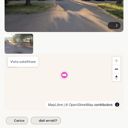
2
Vista satellitare
MapLibre
| ©
OpenStreetMap
contributors
Carica
dati errati?