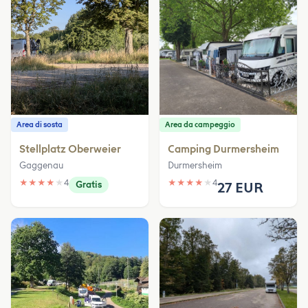
Area di sosta
Area da campeggio
Stellplatz Oberweier
Camping Durmersheim
Gaggenau
Durmersheim
★
★
★
★
★
4
★
★
★
★
★
4
Gratis
27 EUR