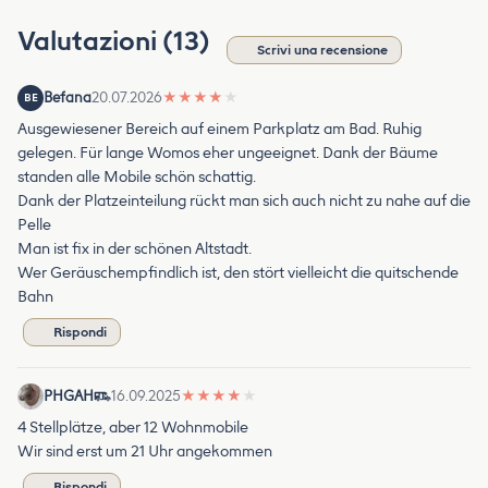
Valutazioni (13)
Scrivi una recensione
Befana
20.07.2026
★
★
★
★
★
BE
Ausgewiesener Bereich auf einem Parkplatz am Bad. Ruhig
gelegen. Für lange Womos eher ungeeignet. Dank der Bäume
standen alle Mobile schön schattig.
Dank der Platzeinteilung rückt man sich auch nicht zu nahe auf die
Pelle
Man ist fix in der schönen Altstadt.
Wer Geräuschempfindlich ist, den stört vielleicht die quitschende
Bahn
Rispondi
PHGAH
16.09.2025
★
★
★
★
★
4 Stellplätze, aber 12 Wohnmobile
Wir sind erst um 21 Uhr angekommen
Rispondi