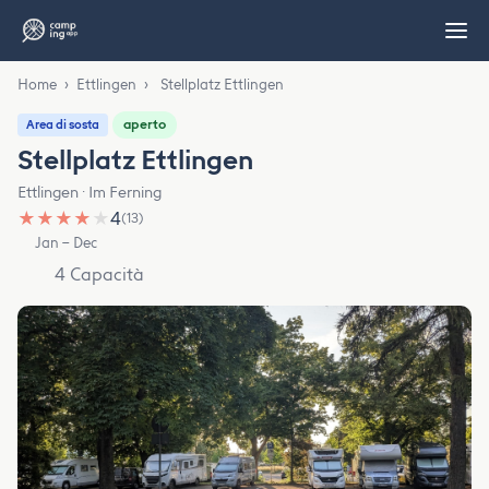
Home
›
Ettlingen
›
Stellplatz Ettlingen
aperto
Area di sosta
Stellplatz Ettlingen
Ettlingen · Im Ferning
★
★
★
★
★
4
(13)
Jan – Dec
4 Capacità