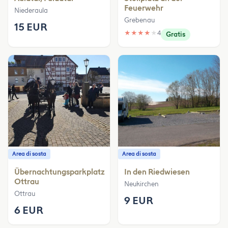
Feuerwehr
Niederaula
Grebenau
15 EUR
★
★
★
★
★
4
Gratis
Area di sosta
Area di sosta
Übernachtungsparkplatz
In den Riedwiesen
Ottrau
Neukirchen
Ottrau
9 EUR
6 EUR