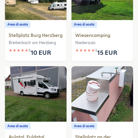
Area di sosta
Area di sosta
Stellplatz Burg Herzberg
Wiesencamping
Breitenbach am Herzberg
Niederaula
★
★
★
★
★
5
★
★
★
★
★
5
10 EUR
15 EUR
Area di sosta
Area di sosta
Aulatal, Fuldatal
Stellplatz an der