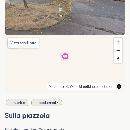
Vista satellitare
MapLibre
| ©
OpenStreetMap
contributors
Carica
dati errati?
Sulla piazzola
Stellplatz vor dem Campingplatz.