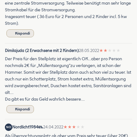
eine zentrale Stromversorgung. Teilweise benötigt man sehr lange
Stromkabel für die Stromversorgung.
Insgesamt teuer ( 36 Euro für 2 Personen und 2 Kinder incl. 5 kw
Strom).
Rispondi
Dimilajuda (2 Erwachsene mit 2 Kindern)
28.05.2022
★
★
★
★
★
Der Preis für den Stellplatz ist eigentlich OK…aber pro Person
nochmals 2€ für „Müllentsorgung“zu verlangen, ist schon der
Hammer. Somit wir der Stellplatz dann auch schon viel zu teuer. Ist
auch nur ein Schotterplatz, Strom kostet extra, Müllentsorgung
wird zwangsberechnet, Duschen kostet extra, Sanitäranlagen sind
alt….
Da gibt es für das Geld wahrlich bessere….
Rispondi
Nordlicht1984
24.04.2022
★
★
★
★
★
NO
Als Übernachtungsplatz ok aber vom Preis sehr teuer (über 20€).