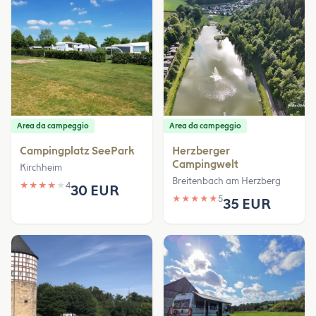
Area da campeggio
Area da campeggio
Campingplatz SeePark
Herzberger
Campingwelt
Kirchheim
Breitenbach am Herzberg
★
★
★
★
★
4
30 EUR
★
★
★
★
★
5
35 EUR