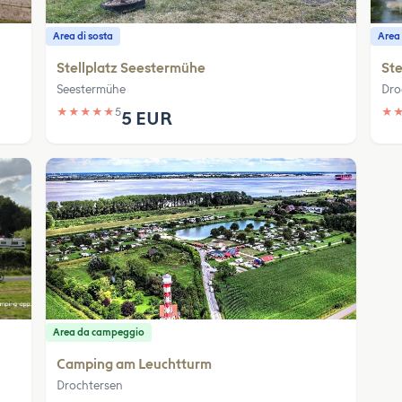
Area di sosta
Area 
Stellplatz Seestermühe
Ste
Seestermühe
Dro
★
★
★
★
★
5
★
5 EUR
Area da campeggio
Camping am Leuchtturm
Drochtersen