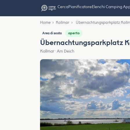
Cerca
Pianificatore
Elenchi Camping Ap
Home
›
Kollmar
›
Übernachtungsparkplatz Koll
aperto
Area di sosta
Übernachtungsparkplatz K
Kollmar · Am Deich