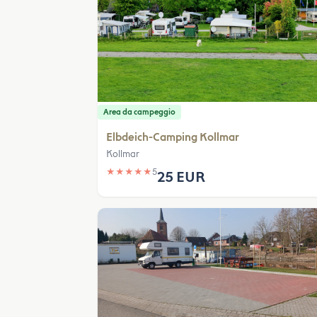
Area da campeggio
Elbdeich-Camping Kollmar
Kollmar
★
★
★
★
★
5
25 EUR