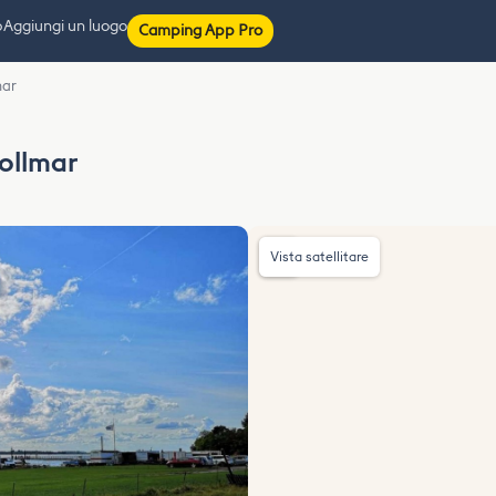
p
Aggiungi un luogo
Camping App Pro
mar
ollmar
Vista satellitare