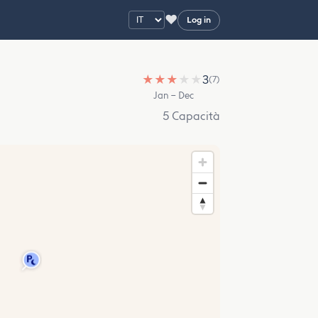
♥
Log in
★
★
★
★
★
3
(7)
Jan – Dec
5 Capacità