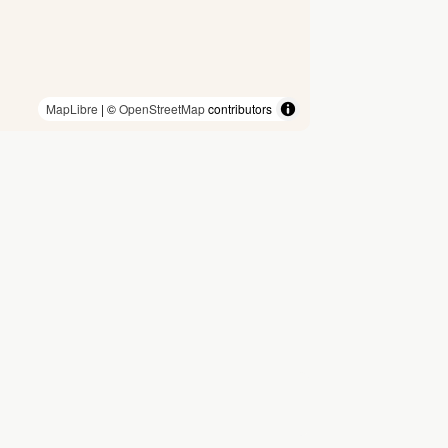
MapLibre
| ©
OpenStreetMap
contributors