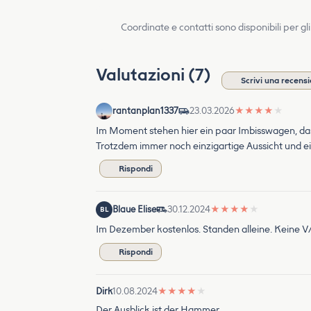
Coordinate e contatti sono disponibili per gli
Valutazioni (7)
Scrivi una recens
rantanplan1337
23.03.2026
★
★
★
★
★
Im Moment stehen hier ein paar Imbisswagen, das 
Trotzdem immer noch einzigartige Aussicht und einf
Rispondi
Blaue Elise
30.12.2024
★
★
★
★
★
BL
Im Dezember kostenlos. Standen alleine. Keine V/
Rispondi
Dirk
10.08.2024
★
★
★
★
★
Der Ausblick ist der Hammer.