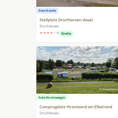
Area di sosta
Stellplatz Drochtersen-Assel
Drochtersen
★
★
★
★
★
4
Gratis
Area da campeggio
Campingplatz-Krautsand am Elbstrand
Drochtersen