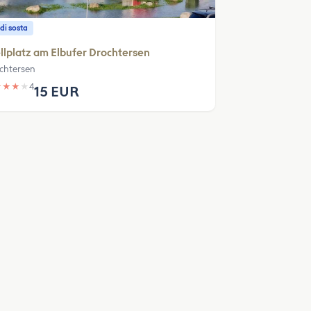
di sosta
llplatz am Elbufer Drochtersen
chtersen
★
★
★
★
4
15 EUR