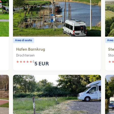
Area di sosta
Area 
Hafen Barnkrug
Ste
Drochtersen
Sta
★
★
★
★
★
5
★
5 EUR