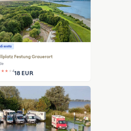
di sosta
llplatz Festung Grauerort
de
★
★
★
★
4
18 EUR