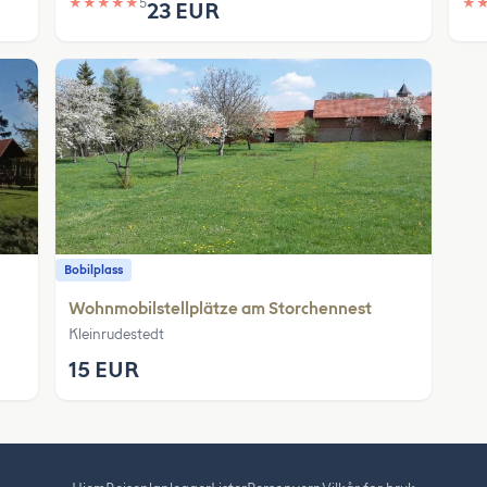
★
★
★
★
★
5
★
23 EUR
Bobilplass
Wohnmobilstellplätze am Storchennest
Kleinrudestedt
15 EUR