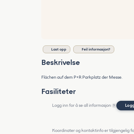
Last opp
Feil informasjon?
Beskrivelse
Flächen auf dem P+R Parkplatz der Messe.
Fasiliteter
Logg inn for å se all informasjon
Logg
?
Koordinater og kontaktinfo er tilgjengelig f