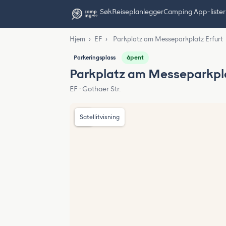
Søk
Reiseplanlegger
Camping App-lister
Hjem
›
EF
›
Parkplatz am Messeparkplatz Erfurt
åpent
Parkeringsplass
Parkplatz am Messeparkpla
EF · Gothaer Str.
Satellitvisning