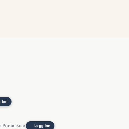
 Inn
or Pro-brukere.
Logg Inn