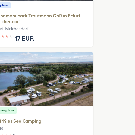
plass
hnmobilpark Trautmann GbR in Erfurt-
lchendorf
urt-Melchendorf
★
★
★
★
4
17 EUR
ingplass
ürKies See Camping
da