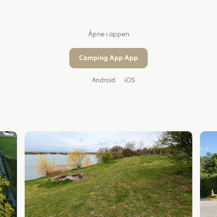
Åpne i appen
Camping App App
Android
iOS