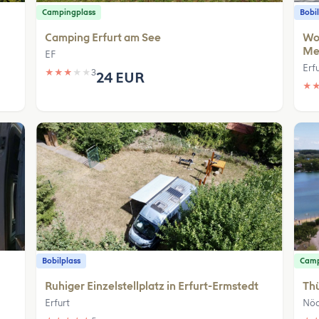
Campingplass
Bobil
Camping Erfurt am See
Wo
Me
EF
Erf
★
★
★
★
★
3
24 EUR
★
Bobilplass
Camp
Ruhiger Einzelstellplatz in Erfurt-Ermstedt
Th
Erfurt
Nö