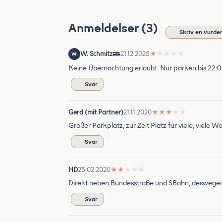
Anmeldelser (3)
Skriv en vurde
W. Schmitz
21.12.2025
★
★
★
★
★
W.
Keine Übernachtung erlaubt. Nur parken bis 22:
Svar
Gerd (mit Partner)
21.11.2020
★
★
★
★
★
Großer Parkplatz, zur Zeit Platz für viele, viele 
Svar
HD
25.02.2020
★
★
★
★
★
Direkt neben Bundesstraße und SBahn, deswegen 
Svar