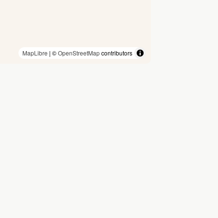
MapLibre
| ©
OpenStreetMap
contributors