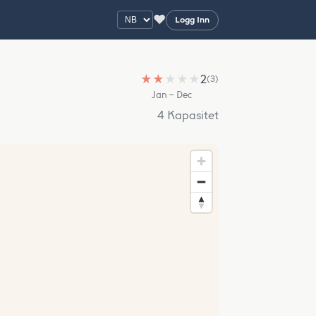
♥
Logg Inn
★
★
★
★
★
2
(3)
Jan – Dec
4 Kapasitet