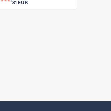
★
★
★
★
5
31 EUR