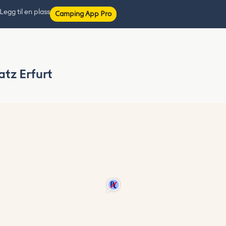
Legg til en plass
Camping App Pro
tz Erfurt