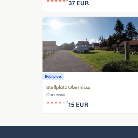
★
★
★
★
★
5
37 EUR
Bobilplass
Stellplatz Obernissa
Obernissa
★
★
★
★
★
4
15 EUR