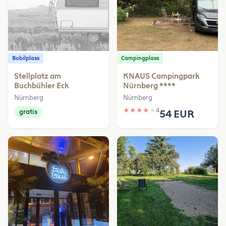
Bobilplass
Campingplass
Stellplatz am
KNAUS Campingpark
Buchbühler Eck
Nürnberg ****
Nürnberg
Nürnberg
★
★
★
★
★
4
gratis
54 EUR