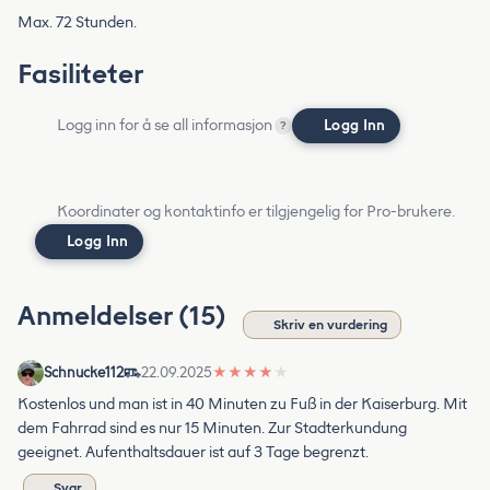
Max. 72 Stunden.
Fasiliteter
Logg inn for å se all informasjon
Logg Inn
?
Koordinater og kontaktinfo er tilgjengelig for Pro-brukere.
Logg Inn
Anmeldelser (15)
Skriv en vurdering
Schnucke112
22.09.2025
★
★
★
★
★
Kostenlos und man ist in 40 Minuten zu Fuß in der Kaiserburg. Mit
dem Fahrrad sind es nur 15 Minuten. Zur Stadterkundung
geeignet. Aufenthaltsdauer ist auf 3 Tage begrenzt.
Svar