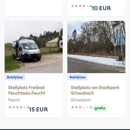
★
★
★
★
★
4
10 EUR
Bobilplass
Bobilplass
Stellplatz Freibad
Stellplatz am Stadtpark
Feuchtasia Feucht
Schwabach
Feucht
Schwabach
★
★
★
★
★
4
★
★
★
★
★
3
15 EUR
gratis