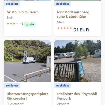
Bobilplass
Bobilplass
Kristall Palm Beach
landstadt nürnberg:
ruhe & stadtnähe
Stein
Stein
★
★
★
★
★
3
gratis
★
★
★
★
★
5
21 EUR
Bobilplass
Bobilplass
Übernachtungsparkplatz
Stellplatz des Playmobil
Rückersdorf
Funpark
Rückersdorf
Zirndorf