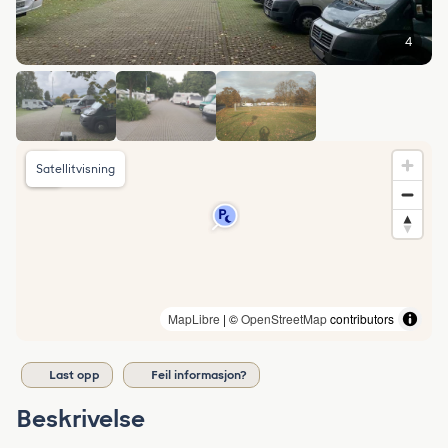
4
Satellitvisning
MapLibre
| ©
OpenStreetMap
contributors
Last opp
Feil informasjon?
Beskrivelse