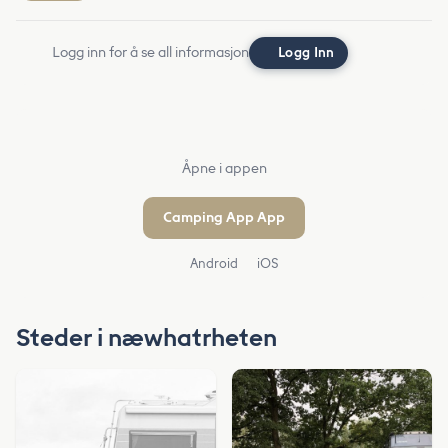
Logg inn for å se all informasjon
Logg Inn
Åpne i appen
Camping App App
Android
iOS
Steder i næwhatrheten