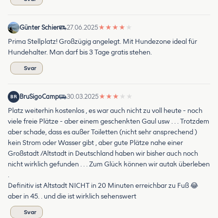
Günter Schier
27.06.2025
★
★
★
★
★
Prima Stellplatz! Großzügig angelegt. Mit Hundezone ideal für
Hundehalter. Man darf bis 3 Tage gratis stehen.
Svar
BruSigoCamp
30.03.2025
★
★
★
★
★
BR
Platz weiterhin kostenlos , es war auch nicht zu voll heute - noch
viele freie Plätze - aber einem geschenkten Gaul usw . . . Trotzdem
aber schade, dass es außer Toiletten (nicht sehr ansprechend )
kein Strom oder Wasser gibt , aber gute Plätze nahe einer
Großstadt /Altstadt in Deutschland haben wir bisher auch noch
nicht wirklich gefunden . . . Zum Glück können wir autak überleben
.
Definitiv ist Altstadt NICHT in 20 Minuten erreichbar zu Fuß 😂
aber in 45. . und die ist wirklich sehenswert
Svar