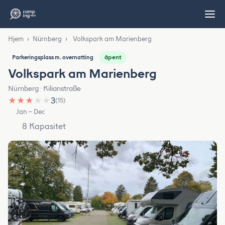
Hjem
›
Nürnberg
›
Volkspark am Marienberg
åpent
Parkeringsplass m. overnatting
Volkspark am Marienberg
Nürnberg · Kilianstraße
★
★
★
★
★
3
(15)
Jan – Dec
8 Kapasitet