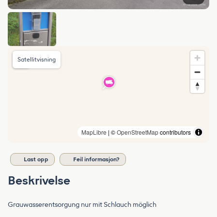
Satellitvisning
MapLibre
| ©
OpenStreetMap
contributors
Last opp
Feil informasjon?
Beskrivelse
Grauwasserentsorgung nur mit Schlauch möglich