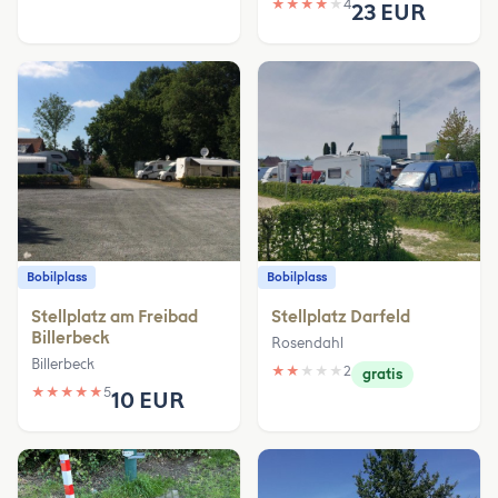
★
★
★
★
★
4
23 EUR
Bobilplass
Bobilplass
Stellplatz am Freibad
Stellplatz Darfeld
Billerbeck
Rosendahl
Billerbeck
★
★
★
★
★
2
gratis
★
★
★
★
★
5
10 EUR