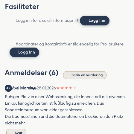
Fasiliteter
Logg inn for å se all informasjon
Logg Inn
?
Koordinater og kontaktinfo er tilgjengelig for Pro-brukere.
Logg Inn
Anmeldelser (6)
Skriv en vurdering
Axel Marek
28.01.2026
★
★
★
★
★
AX
Ruhiger Platz in einer Wohnsiedlung, die Innenstadt mit diversen
Einkaufsmöglichkeiten ist fußläufig zu erreichen. Das
Sandsteinmuseum war leider geschlossen.
Die Baumaschinen und die Baumaterialien blockieren den Platz
nicht mehr.
Svar