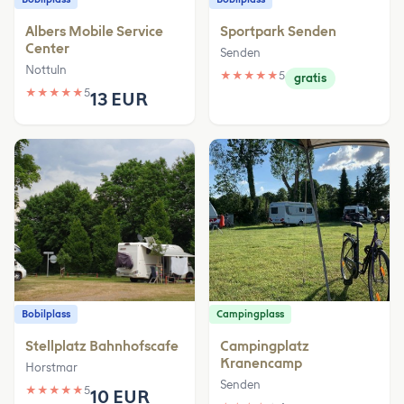
Albers Mobile Service
Sportpark Senden
Center
Senden
Nottuln
★
★
★
★
★
5
gratis
★
★
★
★
★
5
13 EUR
Bobilplass
Campingplass
Stellplatz Bahnhofscafe
Campingplatz
Kranencamp
Horstmar
Senden
★
★
★
★
★
5
10 EUR