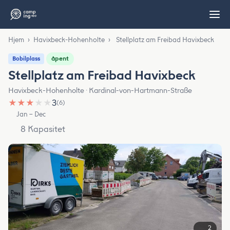
Hjem
›
Havixbeck-Hohenholte
›
Stellplatz am Freibad Havixbeck
åpent
Bobilplass
Stellplatz am Freibad Havixbeck
Havixbeck-Hohenholte · Kardinal-von-Hartmann-Straße
★
★
★
★
★
3
(6)
Jan – Dec
8 Kapasitet
2