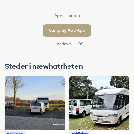
Åpne i appen
Camping App App
Android
iOS
Steder i næwhatrheten
Bobilplass
Bobilplass