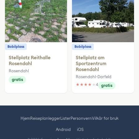
Bobilplass
Bobilplass
Stellplatz Reithalle
Stellplatz am
Rosendahl
Sportzentrum
Rosendahl
Rosendahl
Rosendahl-Darfeld
gratis
★
★
★
★
★
4
gratis
Hjem
Reiseplanlegger
Lister
Personvern
Vilkår for bruk
Android
iOS