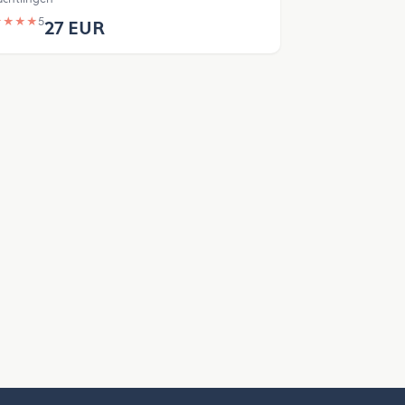
★
★
★
★
5
27 EUR