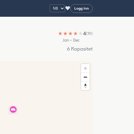
♥
Logg Inn
★
★
★
★
★
4
(10)
Jan – Dec
6 Kapasitet