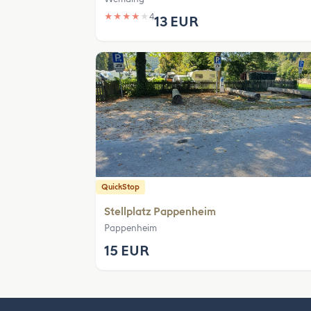
★
★
★
★
★
4
13 EUR
QuickStop
Stellplatz Pappenheim
Pappenheim
15 EUR