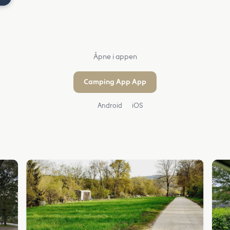
Åpne i appen
Camping App App
Android
iOS