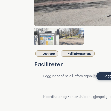
Last opp
Feil informasjon?
Fasiliteter
Logg inn for å se all informasjon
Logg
?
Koordinater og kontaktinfo er tilgjengelig f