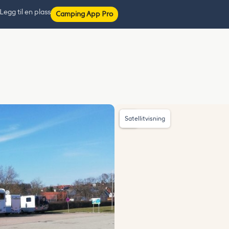
Legg til en plass
Camping App Pro
Satellitvisning