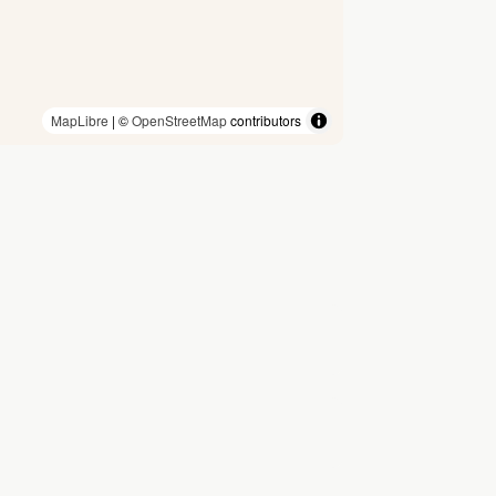
MapLibre
| ©
OpenStreetMap
contributors