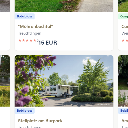
Bobilplass
Camp
"Möhrenbachtal"
Ca
Treuchtlingen
We
★
★
★
★
★
5
★
15 EUR
Bobilplass
Bobil
Stellplatz am Kurpark
Am 
Treuchtlingen
Tre