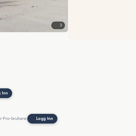
3
 Inn
or Pro-brukere.
Logg Inn