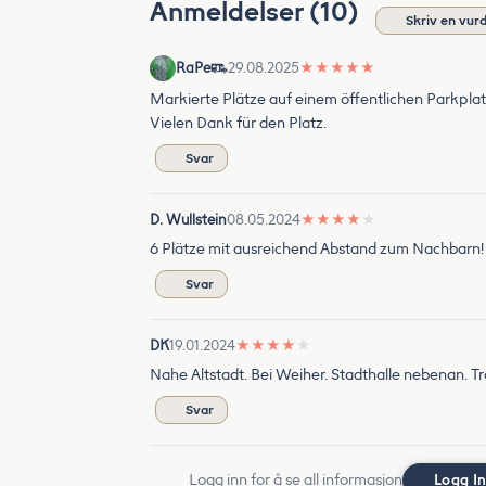
Anmeldelser (10)
Skriv en vur
RaPe
29.08.2025
★
★
★
★
★
Markierte Plätze auf einem öffentlichen Parkplat
Vielen Dank für den Platz.
Svar
D. Wullstein
08.05.2024
★
★
★
★
★
6 Plätze mit ausreichend Abstand zum Nachbarn! 
Svar
DK
19.01.2024
★
★
★
★
★
Nahe Altstadt. Bei Weiher. Stadthalle nebenan. Tr
Svar
Logg inn for å se all informasjon
Logg I