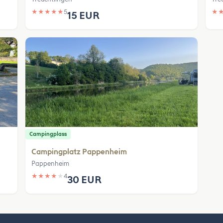
★
★
★
★
★
5
★
15 EUR
Campingplass
Campingplatz Pappenheim
Pappenheim
★
★
★
★
★
4
30 EUR