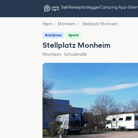
Søk
Reiseplanlegger
Camping App-lister
Hjem
›
Monheim
›
Stellplatz Monheim
åpent
Bobilplass
Stellplatz Monheim
Monheim · Schulstraße