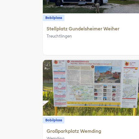
Bobilplass
Stellplatz Gundelsheimer Weiher
Treuchtlingen
Bobilplass
Großparkplatz Wemding
Wemding