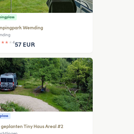
ingplass
mpingpark Wemding
mding
★
★
★
★
4
57 EUR
plass
geplanten Tiny Haus Areal #2
uchtlingen