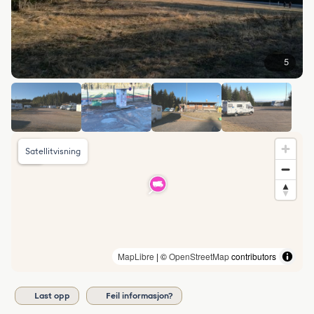
5
Satellitvisning
MapLibre
| ©
OpenStreetMap
contributors
Last opp
Feil informasjon?