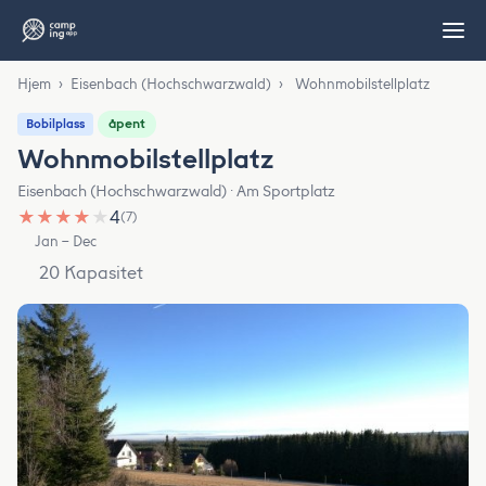
Hjem
›
Eisenbach (Hochschwarzwald)
›
Wohnmobilstellplatz
åpent
Bobilplass
Wohnmobilstellplatz
Eisenbach (Hochschwarzwald) · Am Sportplatz
★
★
★
★
★
4
(7)
Jan – Dec
20 Kapasitet