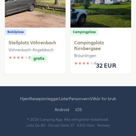
Bobilplass
Campingplass
Stellplatz Vöhrenbach
Campingplatz
Kirnbergsee
Vöhrenbach-Angelsbach
Bräunlingen
★
★
★
★
★
4
gratis
★
★
★
★
★
4
32 EUR
Hjem
Reiseplanlegger
Lister
Personvern
Vilkår for bruk
Android
iOS
© 2026 Camping App. Alle rettigheter forbeholdt.
Lets Go AS · Oscars Gate 27 · 0352 Oslo · Norway