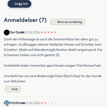
Logg Inn
Anmeldelser (7)
Skriv en vurdering
Yps-Yps
23.06.2026
★
★
★
★
★
Dank der Höhenlage ist auch die Sommerhitze hier oben gut zu
ertragen. Großzügiger ebener Stellplatz Wiese und Schotter, kein
Schatten. Wald und Wandermöglichkeiten direkt angrenzend. Die
Schweizer haben uns nicht gestört 😉.
Gaststätte leider momentan geschlossen wegen Pächterwechsel.
Uns fehlt hier nur eine Bademöglichkeit (Bach/See) für die Hunde
zum Abkühlen.
Svar
fritzflink
21.06.2026
★
★
★
★
★