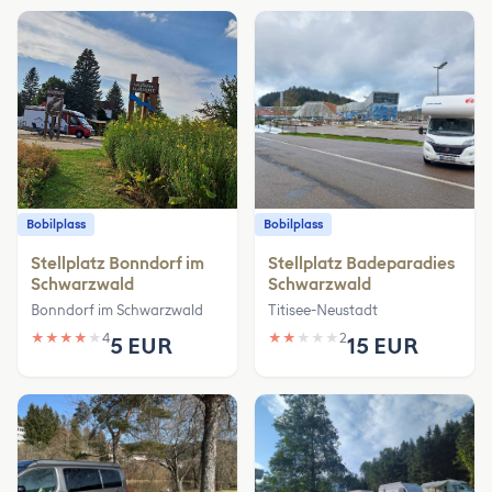
Bobilplass
Bobilplass
Stellplatz Bonndorf im
Stellplatz Badeparadies
Schwarzwald
Schwarzwald
Bonndorf im Schwarzwald
Titisee-Neustadt
★
★
★
★
★
4
★
★
★
★
★
2
5 EUR
15 EUR