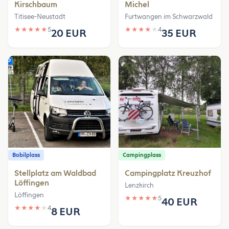
Kirschbaum
Michel
Titisee-Neustadt
Furtwangen im Schwarzwald
★
★
★
★
★
5
★
★
★
★
★
4
20 EUR
35 EUR
Bobilplass
Campingplass
Stellplatz am Waldbad
Campingplatz Kreuzhof
Löffingen
Lenzkirch
Löffingen
★
★
★
★
★
5
40 EUR
★
★
★
★
★
4
8 EUR