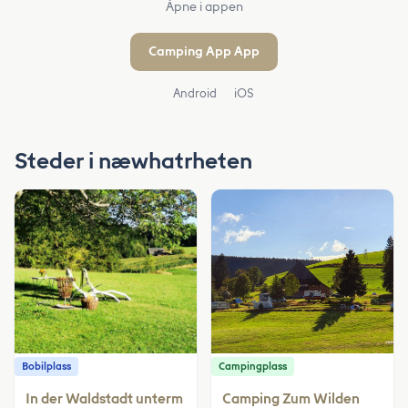
Åpne i appen
Camping App App
Android
iOS
Steder i næwhatrheten
Bobilplass
Campingplass
In der Waldstadt unterm
Camping Zum Wilden