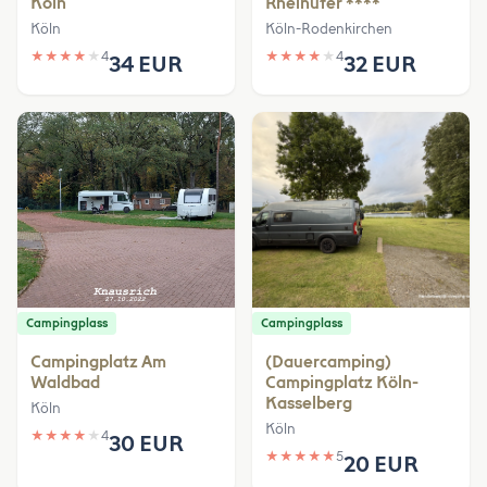
Köln
Rheinufer ****
Köln
Köln-Rodenkirchen
★
★
★
★
★
4
★
★
★
★
★
4
34 EUR
32 EUR
Campingplass
Campingplass
Campingplatz Am
(Dauercamping)
Waldbad
Campingplatz Köln-
Kasselberg
Köln
Köln
★
★
★
★
★
4
30 EUR
★
★
★
★
★
5
20 EUR