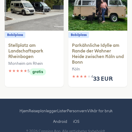
Bobilplass
Bobilplass
Stellplatz am
Parkähnliche Idylle am
Landschaftspark
Rande der Wahner
Rheinbogen
Heide zwischen Köln und
Bonn
Monheim am Rhein
Köln
★
★
★
★
★
5
gratis
★
★
★
★
★
4
33 EUR
Hjem
Reiseplanlegger
Lister
Personvern
Vilkår for bruk
Android
iOS
© 2026 Camping App. Alle rettigheter forbeholdt.