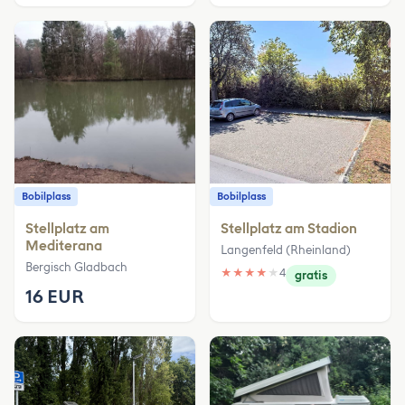
Bobilplass
Bobilplass
Stellplatz am
Stellplatz am Stadion
Mediterana
Langenfeld (Rheinland)
Bergisch Gladbach
★
★
★
★
★
4
gratis
16 EUR