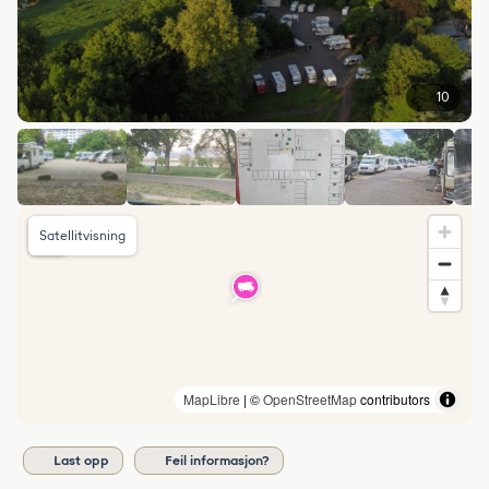
10
Satellitvisning
MapLibre
| ©
OpenStreetMap
contributors
Last opp
Feil informasjon?