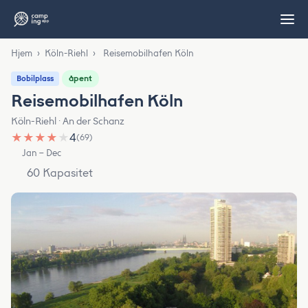
Hjem
›
Köln-Riehl
›
Reisemobilhafen Köln
åpent
Bobilplass
Reisemobilhafen Köln
Köln-Riehl · An der Schanz
★
★
★
★
★
4
(69)
Jan – Dec
60 Kapasitet