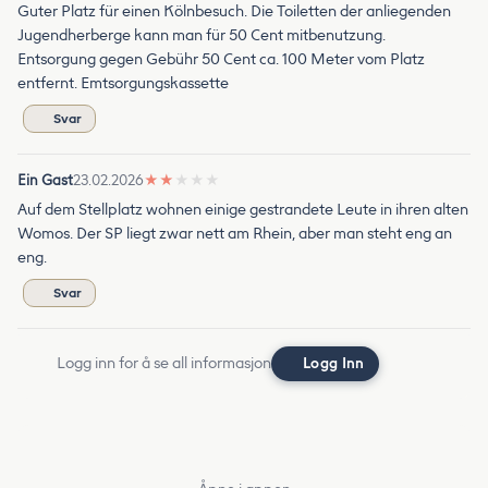
Guter Platz für einen Kölnbesuch. Die Toiletten der anliegenden
Jugendherberge kann man für 50 Cent mitbenutzung.
Entsorgung gegen Gebühr 50 Cent ca. 100 Meter vom Platz
entfernt. Emtsorgungskassette
Svar
Ein Gast
23.02.2026
★
★
★
★
★
Auf dem Stellplatz wohnen einige gestrandete Leute in ihren alten
Womos. Der SP liegt zwar nett am Rhein, aber man steht eng an
eng.
Svar
Logg inn for å se all informasjon
Logg Inn