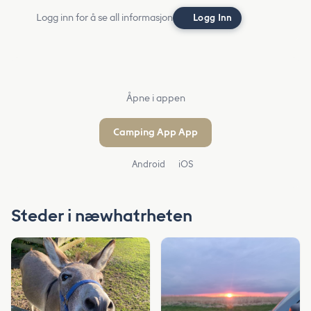
Logg inn for å se all informasjon
Logg Inn
Åpne i appen
Camping App App
Android
iOS
Steder i næwhatrheten