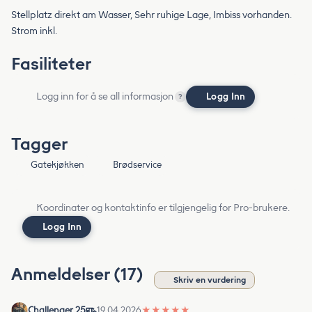
Stellplatz direkt am Wasser, Sehr ruhige Lage, Imbiss vorhanden.
Strom inkl.
Fasiliteter
Logg inn for å se all informasjon
Logg Inn
?
Tagger
Gatekjøkken
Brødservice
Koordinater og kontaktinfo er tilgjengelig for Pro-brukere.
Logg Inn
Anmeldelser (17)
Skriv en vurdering
Challenger 25
19.04.2026
★
★
★
★
★