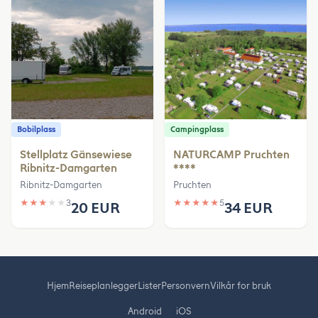
Bobilplass
Campingplass
Stellplatz Gänsewiese
NATURCAMP Pruchten
Ribnitz-Damgarten
****
Ribnitz-Damgarten
Pruchten
★
★
★
★
★
3
★
★
★
★
★
5
20 EUR
34 EUR
Hjem
Reiseplanlegger
Lister
Personvern
Vilkår for bruk
Android
iOS