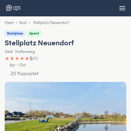
Hjem
›
Saal
›
Stellplatz Neuendorf
åpent
Bobilplass
Stellplatz Neuendorf
Saal · Hafenweg
★
★
★
★
★
5
(17)
Apr – Oct
20 Kapasitet