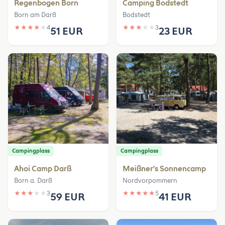
Regenbogen Born
Camping Bodstedt
Born am Darß
Bodstedt
★
★
★
★
★
4
★
★
★
★
★
3
51 EUR
23 EUR
Campingplass
Campingplass
Ahoi Camp Darß
Meißner's Sonnencamp
Born a. Darß
Nordvorpommern
★
★
★
★
★
3
★
★
★
★
★
5
59 EUR
41 EUR