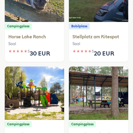
Campingplass
Bobilplass
Horse Lake Ranch
Stellplatz am Kitespot
Saal
Saal
★
★
★
★
★
5
★
★
★
★
★
5
30 EUR
20 EUR
Campingplass
Campingplass