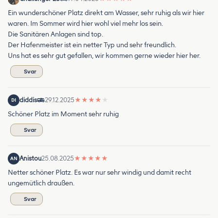
Ein wunderschöner Platz direkt am Wasser, sehr ruhig als wir hier
waren. Im Sommer wird hier wohl viel mehr los sein.
Die Sanitären Anlagen sind top.
Der Hafenmeister ist ein netter Typ und sehr freundlich.
Uns hat es sehr gut gefallen, wir kommen gerne wieder hier her.
Svar
diddis
29.12.2025
★
★
★
★
★
DI
Schöner Platz im Moment sehr ruhig
Svar
Anistou
25.08.2025
★
★
★
★
★
AN
Netter schöner Platz. Es war nur sehr windig und damit recht
ungemütlich draußen.
Svar