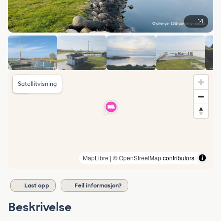
14
Satellitvisning
MapLibre
| ©
OpenStreetMap
contributors
Last opp
Feil informasjon?
Beskrivelse