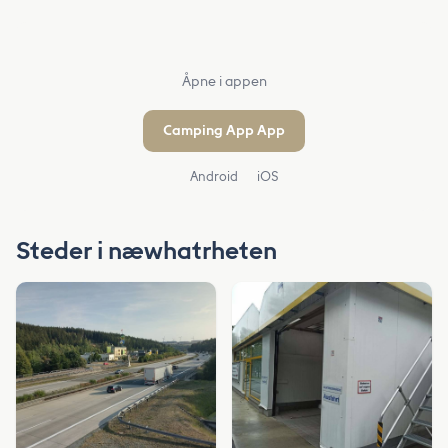
Åpne i appen
Camping App App
Android
iOS
Steder i næwhatrheten