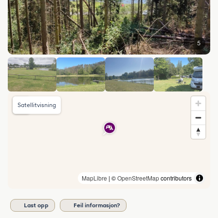
5
Satellitvisning
MapLibre
| ©
OpenStreetMap
contributors
Last opp
Feil informasjon?