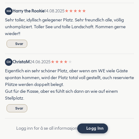
Harry the Rookie
14.08.2025
★
★
★
★
★
HA
Sehr toller, idyllisch gelegener Platz. Sehr freundlich alle, völlig
unkompliziert. Toller See und tolle Landschaft. Kommen gerne
wieder!!
Svar
ChristaM
24.06.2025
★
★
★
★
★
CH
Eigentlich ein sehr schöner Platz, aber wenn am WE viele Gäste
spontan kommen, wird der Platz total voll gestellt, auch reservierte
Plätze werden doppelt belegt.
Gut für die Kasse, aber es fühlt sich dann an wie auf einem
Stellplatz.
Svar
Logg inn for å se all informasjon
Logg Inn