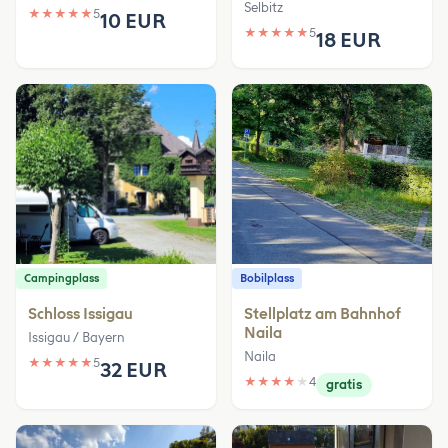
Selbitz
★
★
★
★
★
5
10 EUR
★
★
★
★
★
5
18 EUR
Campingplass
Bobilplass
Schloss Issigau
Stellplatz am Bahnhof
Naila
Issigau / Bayern
Naila
★
★
★
★
★
5
32 EUR
★
★
★
★
★
4
gratis