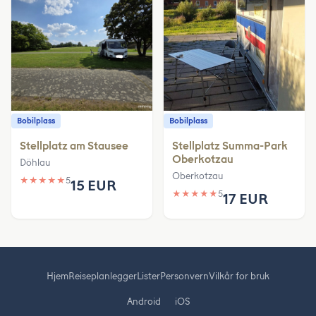
Bobilplass
Bobilplass
Stellplatz am Stausee
Stellplatz Summa-Park
Oberkotzau
Döhlau
Oberkotzau
★
★
★
★
★
5
15 EUR
★
★
★
★
★
5
17 EUR
Hjem
Reiseplanlegger
Lister
Personvern
Vilkår for bruk
Android
iOS