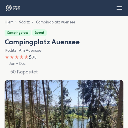
Hjem
›
Köditz
›
Campingplatz Auensee
åpent
Campingplass
Campingplatz Auensee
Köditz · Am Auensee
★
★
★
★
★
5
(11)
Jan – Dec
50 Kapasitet