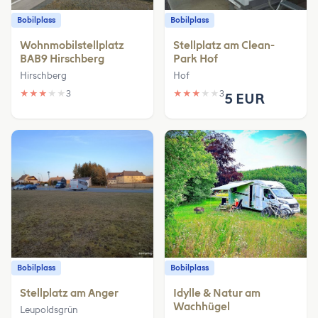
Bobilplass
Bobilplass
Wohnmobilstellplatz
Stellplatz am Clean-
BAB9 Hirschberg
Park Hof
Hirschberg
Hof
★
★
★
★
★
3
★
★
★
★
★
3
5 EUR
Bobilplass
Bobilplass
Stellplatz am Anger
Idylle & Natur am
Wachhügel
Leupoldsgrün