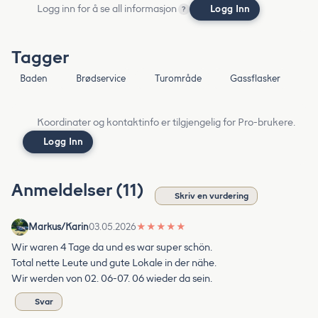
Logg inn for å se all informasjon
Logg Inn
?
Tagger
Baden
Brødservice
Turområde
Gassflasker
Koordinater og kontaktinfo er tilgjengelig for Pro-brukere.
Logg Inn
Anmeldelser (11)
Skriv en vurdering
Markus/Karin
03.05.2026
★
★
★
★
★
Wir waren 4 Tage da und es war super schön.
Total nette Leute und gute Lokale in der nähe.
Wir werden von 02. 06-07. 06 wieder da sein.
Svar