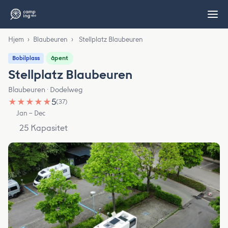
Hjem
›
Blaubeuren
›
Stellplatz Blaubeuren
åpent
Bobilplass
Stellplatz Blaubeuren
Blaubeuren · Dodelweg
★
★
★
★
★
5
(37)
Jan – Dec
25 Kapasitet