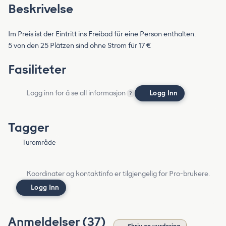
Beskrivelse
Im Preis ist der Eintritt ins Freibad für eine Person enthalten.
5 von den 25 Plätzen sind ohne Strom für 17 €
Fasiliteter
Logg inn for å se all informasjon
Logg Inn
?
Tagger
Turområde
Koordinater og kontaktinfo er tilgjengelig for Pro-brukere.
Logg Inn
Anmeldelser (37)
Skriv en vurdering