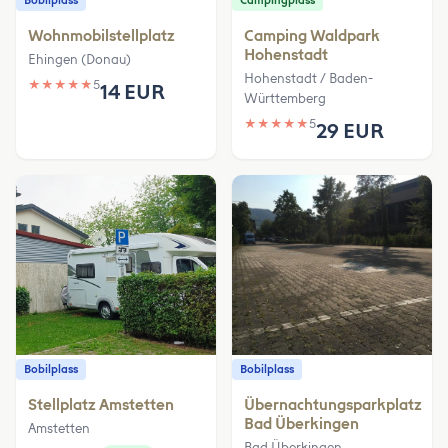
Bobilplass
Campingplass
Wohnmobilstellplatz
Camping Waldpark
Hohenstadt
Ehingen (Donau)
Hohenstadt / Baden-
★
★
★
★
★
5
14 EUR
Württemberg
★
★
★
★
★
5
29 EUR
Bobilplass
Bobilplass
Stellplatz Amstetten
Übernachtungsparkplatz
Bad Überkingen
Amstetten
Bad Überkingen