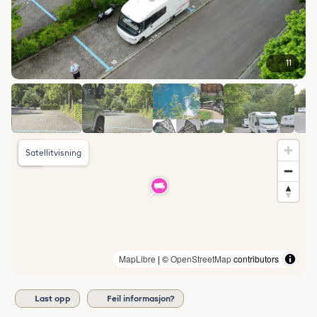
11
Satellitvisning
MapLibre
| ©
OpenStreetMap
contributors
Last opp
Feil informasjon?