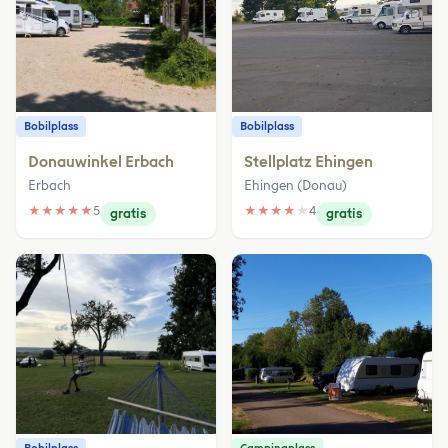
Bobilplass
Bobilplass
Donauwinkel Erbach
Stellplatz Ehingen
Erbach
Ehingen (Donau)
★
★
★
★
★
5
★
★
★
★
★
4
gratis
gratis