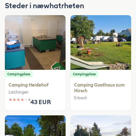
Steder i næwhatrheten
Campingplass
Campingplass
Camping Heidehof
Camping Gasthaus zum
Hirsch
Laichingen
Erbach
★
★
★
★
★
4
43 EUR