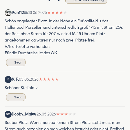
Kan112
13.06.2026
★
★
★
★
★
Schön angelegter Platz. In der Nähe ein Fußballfeld u das
Hallenbad! Parzellen sind unterschiedlich groß 1-16 mit Strom 25€
der Rest ohne Strom für 20€ wir sind 16:45 Uhr am Platz
angekommen da waren nur noch zwei Plätze frei.
V/E u Toilette vorhanden.
Für die Durchreise ist das OK
Svar
K. P.
05.06.2026
★
★
★
★
★
K.
Schöner Stellplatz
Svar
Dobby_Mal
26.05.2026
★
★
★
★
★
DO
Sauber Platz. Wenn man auf einem Strom Platz steht muss man
Strom auch bezahlen ob man welchen braucht oder nicht. Freibad