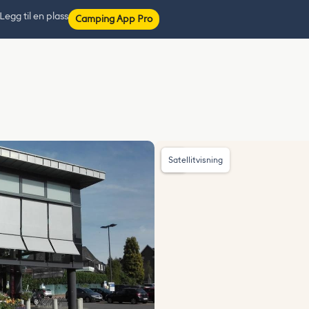
Legg til en plass
Camping App Pro
Satellitvisning