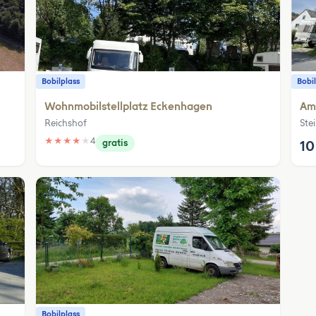
Bobilplass
Bobil
Wohnmobilstellplatz Eckenhagen
Am
Reichshof
Ste
★
★
★
★
★
4
gratis
10
Bobilplass