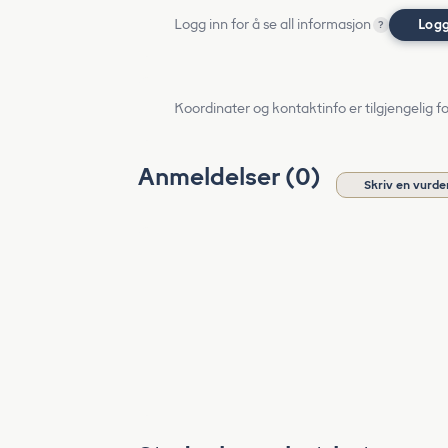
Logg inn for å se all informasjon
Logg
?
Koordinater og kontaktinfo er tilgjengelig f
Anmeldelser (0)
Skriv en vurde