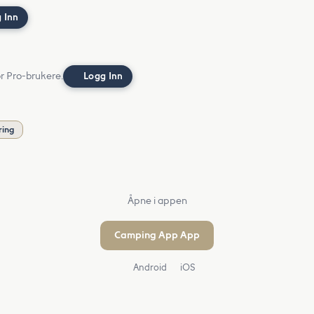
 Inn
or Pro-brukere.
Logg Inn
ring
Åpne i appen
Camping App App
Android
iOS