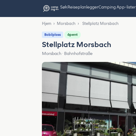
Søk
Reiseplanlegger
Camping App-lister
Hjem
›
Morsbach
›
Stellplatz Morsbach
åpent
Bobilplass
Stellplatz Morsbach
Morsbach · Bahnhofstraße