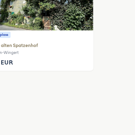
plass
 alten Spatzenhof
in-Wingert
 EUR