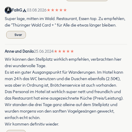
FalkG
03.08.2026
★
★
★
★
★
Super lage, mitten im Wald. Restaurant, Essen top. Zu empfehlen,
die "Thüringer Wald Card + " für Alle die etwas länger bleiben.
Svar
Anne und Danilo
25.06.2024
★
★
★
★
★
Wir können den Stellplatz wirklich empfehlen, verbrachten hier
drei wundervolle Tage.
Es ist ein guter Ausgangspunkt für Wanderungen. Im Hotel kann
man 24 h das WC benutzen und die Duschen ebenfalls (2.50€),
was aber in Ordnung ist, Brötchenservice ist auch vorhanden.
Das Personal im Hotel ist wirklich super nett und freundlich und
das Restaurant hat eine ausgezeichnete Küche (Preis/Leistung).
Wir standen die drei Tage ganz alleine auf dem Stellplatz und
wurden morgens von den sanften Vogelgesängen geweckt,
einfach echt schön.
Wir kommen definitiv wieder.