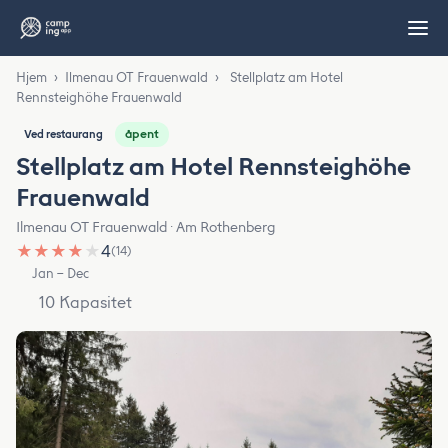
Hjem
›
Ilmenau OT Frauenwald
›
Stellplatz am Hotel
Rennsteighöhe Frauenwald
åpent
Ved restaurang
Stellplatz am Hotel Rennsteighöhe
Frauenwald
Ilmenau OT Frauenwald · Am Rothenberg
★
★
★
★
★
4
(14)
Jan – Dec
10 Kapasitet