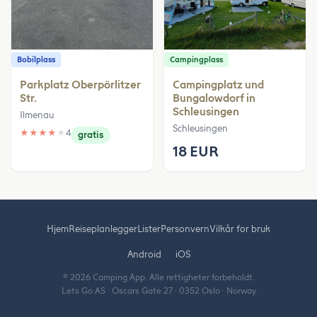
Bobilplass
Campingplass
Parkplatz Oberpörlitzer
Campingplatz und
Str.
Bungalowdorf in
Schleusingen
Ilmenau
Schleusingen
★
★
★
★
★
4
gratis
18 EUR
Hjem
Reiseplanlegger
Lister
Personvern
Vilkår for bruk
Android
iOS
© 2026 Camping App. Alle rettigheter forbeholdt.
Lets Go AS · Oscars Gate 27 · 0352 Oslo · Norway