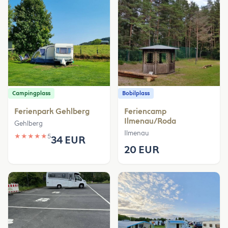
Campingplass
Bobilplass
Ferienpark Gehlberg
Feriencamp
Ilmenau/Roda
Gehlberg
Ilmenau
★
★
★
★
★
5
34 EUR
20 EUR