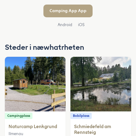
Camping App App
Android
iOS
Steder i næwhatrheten
Campingplass
Bobilplass
Naturcamp Lenkgrund
Schmiedefeld am
Rennsteig
Ilmenau