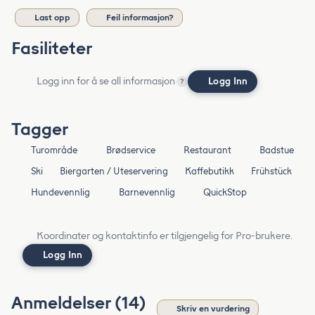
Last opp
Feil informasjon?
Fasiliteter
Logg inn for å se all informasjon
Logg Inn
?
Tagger
Turområde
Brødservice
Restaurant
Badstue
Ski
Biergarten / Uteservering
Kaffebutikk
Frühstück
Hundevennlig
Barnevennlig
QuickStop
Koordinater og kontaktinfo er tilgjengelig for Pro-brukere.
Logg Inn
Anmeldelser (14)
Skriv en vurdering