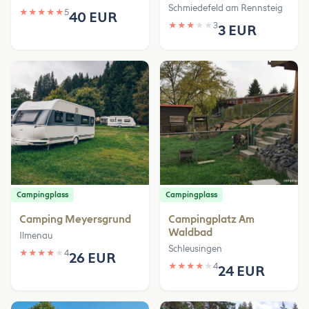
Schmiedefeld am Rennsteig
★
★
★
★
★
5
40 EUR
★
★
★
★
★
3
3 EUR
Campingplass
Campingplass
Camping Meyersgrund
Campingplatz Am
Waldbad
Ilmenau
Schleusingen
★
★
★
★
★
4
26 EUR
★
★
★
★
★
4
24 EUR