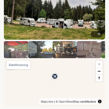
18
Satellitvisning
MapLibre
| ©
OpenStreetMap
contributors