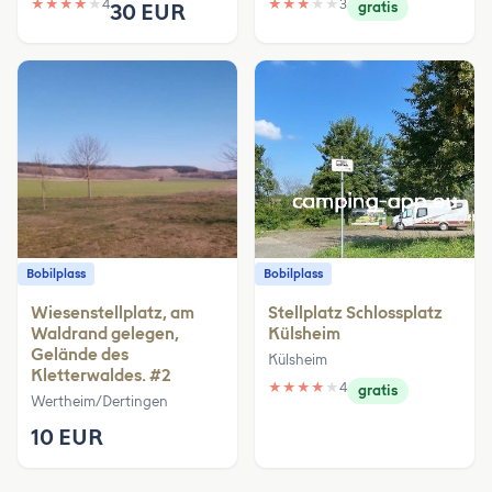
★
★
★
★
★
4
★
★
★
★
★
3
30 EUR
gratis
Bobilplass
Bobilplass
Wiesenstellplatz, am
Stellplatz Schlossplatz
Waldrand gelegen,
Külsheim
Gelände des
Külsheim
Kletterwaldes. #2
★
★
★
★
★
4
gratis
Wertheim/Dertingen
10 EUR