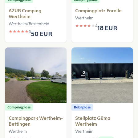
AZUR Camping
Campingplatz Forelle
Wertheim
Wertheim
Wertheim/Bestenheid
★
★
★
★
★
4
18 EUR
★
★
★
★
★
5
50 EUR
Campingplass
Bobilplass
Campingpark Wertheim-
Stellplatz Güma
Bettingen
Wertheim
Wertheim
Wertheim