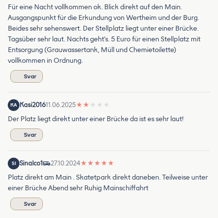
Für eine Nacht vollkommen ok. Blick direkt auf den Main.
Ausgangspunkt für die Erkundung von Wertheim und der Burg.
Beides sehr sehenswert. Der Stellplatz liegt unter einer Brücke.
Tagsüber sehr laut. Nachts geht's. 5 Euro für einen Stellplatz mit
Entsorgung (Grauwassertank, Müll und Chemietoilette)
vollkommen in Ordnung.
Svar
Kasi2016
11.06.2025
★
★
★
★
★
KA
Der Platz liegt direkt unter einer Brücke da ist es sehr laut!
Svar
Sinalco1
27.10.2024
★
★
★
★
★
SI
Platz direkt am Main . Skatetpark direkt daneben. Teilweise unter
einer Brücke Abend sehr Ruhig Mainschiffahrt
Svar