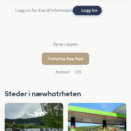
Logg inn for å se all informasjon
Logg Inn
Åpne i appen
Camping App App
Android
iOS
Steder i næwhatrheten