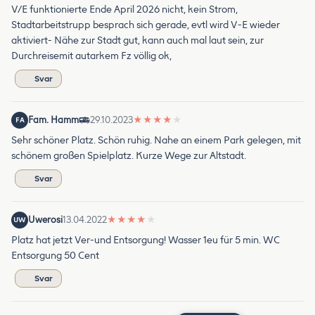
V/E funktionierte Ende April 2026 nicht, kein Strom,
Stadtarbeitstrupp besprach sich gerade, evtl wird V-E wieder
aktiviert- Nähe zur Stadt gut, kann auch mal laut sein, zur
Durchreisemit autarkem Fz völlig ok,
Svar
Fam. Hamm
29.10.2023
★
★
★
★
★
FA
Sehr schöner Platz. Schön ruhig. Nahe an einem Park gelegen, mit
schönem großen Spielplatz. Kurze Wege zur Altstadt.
Svar
Uwerosi
13.04.2022
★
★
★
★
★
UW
Platz hat jetzt Ver-und Entsorgung! Wasser 1eu für 5 min. WC
Entsorgung 50 Cent
Svar