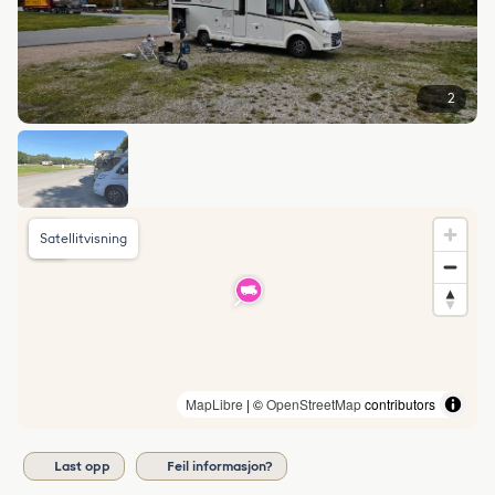
2
Satellitvisning
MapLibre
| ©
OpenStreetMap
contributors
Last opp
Feil informasjon?