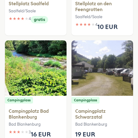
Stellplatz Saalfeld
Stellplatz an den
Feengrotten
Saalfeld/Saale
Saalfeld/Saale
★
★
★
★
★
4
gratis
★
★
★
★
★
4
10 EUR
Campingplass
Campingplass
Campingplatz Bad
Campingplatz
Blankenburg
Schwarzatal
Bad Blankenburg
Bad Blankenburg
★
★
★
★
★
3
16 EUR
19 EUR