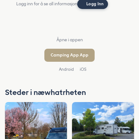
Logg inn for å se all informasjon
Logg Inn
Åpne i appen
Camping App App
Android
iOS
Steder i næwhatrheten