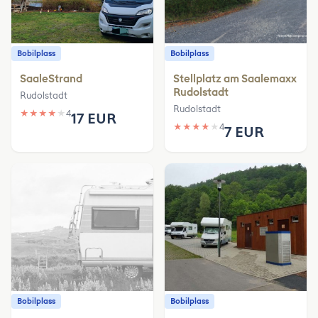
Bobilplass
Bobilplass
SaaleStrand
Stellplatz am Saalemaxx
Rudolstadt
Rudolstadt
Rudolstadt
★
★
★
★
★
4
17 EUR
★
★
★
★
★
4
7 EUR
Bobilplass
Bobilplass