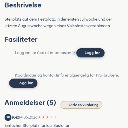
Beskrivelse
Stellplatz auf dem Festplatz, in der ersten Juliwoche und der
letzten Augustwoche wegen eines Volksfestes geschlossen.
Fasiliteter
Logg inn for å se all informasjon
Logg Inn
?
Koordinater og kontaktinfo er tilgjengelig for Pro-brukere.
Logg Inn
Anmeldelser (5)
Skriv en vurdering
suez
14.05.2026
★
★
★
★
★
SU
Einfacher Stellplatz für lau, Säule für