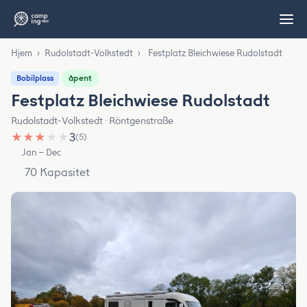
Hjem
›
Rudolstadt-Volkstedt
›
Festplatz Bleichwiese Rudolstadt
åpent
Bobilplass
Festplatz Bleichwiese Rudolstadt
Rudolstadt-Volkstedt · Röntgenstraße
★
★
★
★
★
3
(5)
Jan – Dec
70 Kapasitet