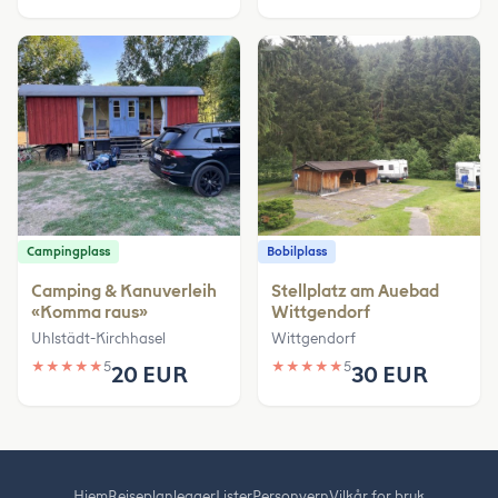
Campingplass
Bobilplass
Camping & Kanuverleih
Stellplatz am Auebad
«Komma raus»
Wittgendorf
Uhlstädt-Kirchhasel
Wittgendorf
★
★
★
★
★
5
★
★
★
★
★
5
20 EUR
30 EUR
Hjem
Reiseplanlegger
Lister
Personvern
Vilkår for bruk