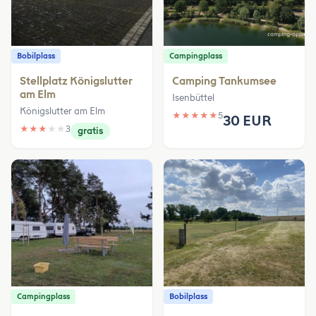
Bobilplass
Campingplass
Stellplatz Königslutter
Camping Tankumsee
am Elm
Isenbüttel
Königslutter am Elm
★
★
★
★
★
5
30 EUR
★
★
★
★
★
3
gratis
Campingplass
Bobilplass