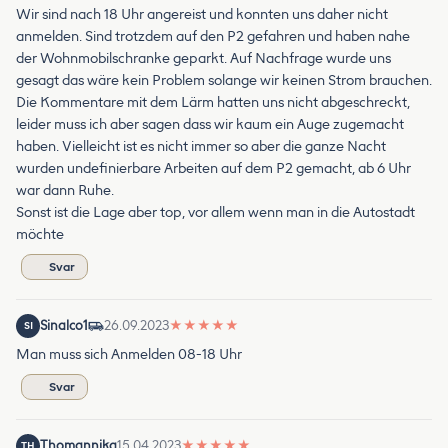
Wir sind nach 18 Uhr angereist und konnten uns daher nicht
anmelden. Sind trotzdem auf den P2 gefahren und haben nahe
der Wohnmobilschranke geparkt. Auf Nachfrage wurde uns
gesagt das wäre kein Problem solange wir keinen Strom brauchen.
Die Kommentare mit dem Lärm hatten uns nicht abgeschreckt,
leider muss ich aber sagen dass wir kaum ein Auge zugemacht
haben. Vielleicht ist es nicht immer so aber die ganze Nacht
wurden undefinierbare Arbeiten auf dem P2 gemacht, ab 6 Uhr
war dann Ruhe.
Sonst ist die Lage aber top, vor allem wenn man in die Autostadt
möchte
Svar
Sinalco1
26.09.2023
★
★
★
★
★
SI
Man muss sich Anmelden 08-18 Uhr
Svar
Thomannika
15.04.2023
★
★
★
★
★
TH