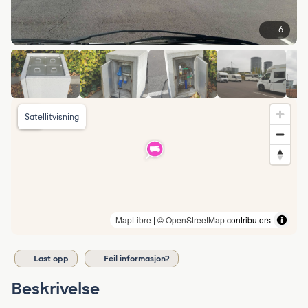
6
Satellitvisning
MapLibre
| ©
OpenStreetMap
contributors
Last opp
Feil informasjon?
Beskrivelse