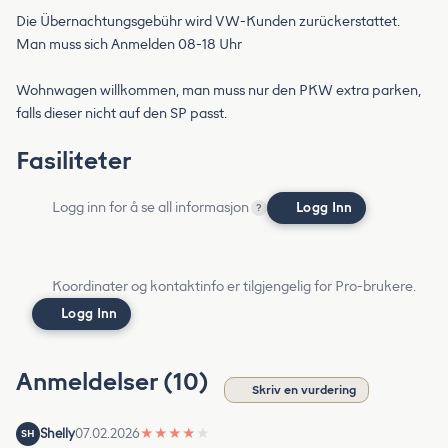
Die Übernachtungsgebühr wird VW-Kunden zurückerstattet.
Man muss sich Anmelden 08-18 Uhr
Wohnwagen willkommen, man muss nur den PKW extra parken,
falls dieser nicht auf den SP passt.
Fasiliteter
Logg inn for å se all informasjon
Logg Inn
?
Koordinater og kontaktinfo er tilgjengelig for Pro-brukere.
Logg Inn
Anmeldelser (10)
Skriv en vurdering
Shelly
07.02.2026
★
★
★
★
★
SH