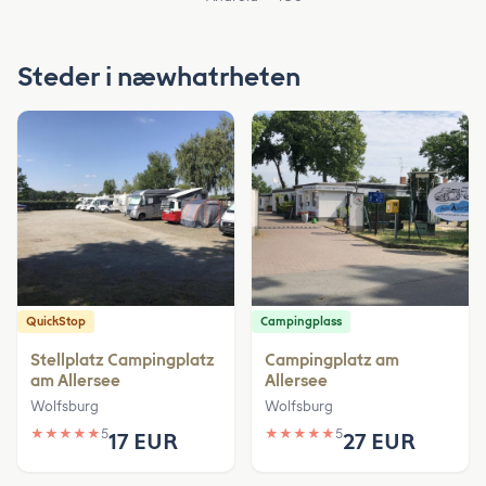
Steder i næwhatrheten
QuickStop
Campingplass
Stellplatz Campingplatz
Campingplatz am
am Allersee
Allersee
Wolfsburg
Wolfsburg
★
★
★
★
★
5
★
★
★
★
★
5
17 EUR
27 EUR