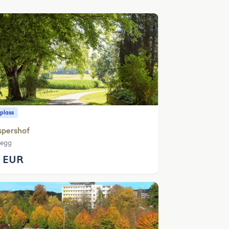
plass
spershof
legg
 EUR