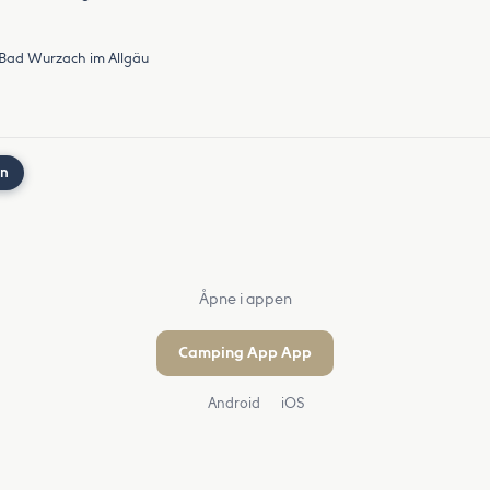
 Bad Wurzach im Allgäu
nn
Åpne i appen
Camping App App
Android
iOS