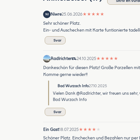
Skriv en vurd
Niwre
25.06.2026
★
★
★
★
★
NI
Sehr schöner Platz.
Ein- und Auschecken mit Karte funtionierte tadell
Svar
Radlrichter
24.10.2025
★
★
★
★
★
Dankeschön für diesen Platz! Große Parzellen 
Komme gerne wieder!!
Bad Wurzach Info
27.10.2025
Vielen Dank @Radlrichter, wir freuen uns sehr,
Bad Wurzach Info
Svar
Ein Gast
18.07.2025
★
★
★
★
★
Schöner Platz. Einchecken und Bezahlen nur per 