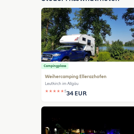
Campingplass
Weihercamping Ellerazhofen
Leutkirch im Allgäu
★
★
★
★
★
5
34 EUR