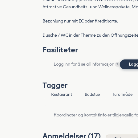
Attraktive Gesundheits- und Wellnesspakete, M
Bezahlung nur mit EC oder Kreditkarte.
Dusche / WC in der Therme zu den Öffnungszeiten 
Fasiliteter
Logg inn for å se all informasjon
Logg
?
Tagger
Restaurant
Badstue
Turområde
Koordinater og kontaktinfo er tilgjengelig f
Anmeldelser (17)