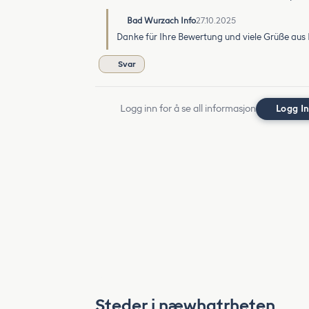
Bad Wurzach Info
27.10.2025
Danke für Ihre Bewertung und viele Grüße aus
Svar
Logg inn for å se all informasjon
Logg I
Steder i næwhatrheten