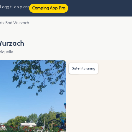
Legg til en plass
Camping App Pro
atz Bad Wurzach
Wurzach
lquelle
Satellitvisning