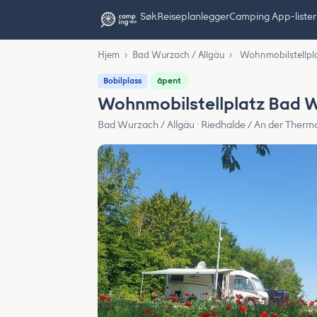
Søk
Reiseplanlegger
Camping App-lister
Hjem
›
Bad Wurzach / Allgäu
›
Wohnmobilstellpl
åpent
Bobilplass
Wohnmobilstellplatz Bad 
Bad Wurzach / Allgäu · Riedhalde / An der Therma