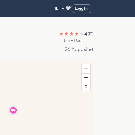
♥
Logg Inn
★
★
★
★
★
4
(17)
Jan – Dec
26 Kapasitet