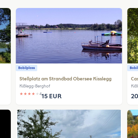
Bobilplass
Bobil
Stellplatz am Strandbad Obersee Kisslegg
Ca
Kißlegg-Berghof
Kiß
★
★
★
★
★
4
15 EUR
20