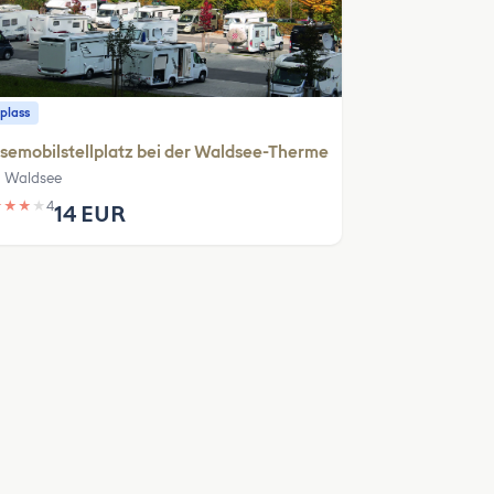
plass
semobilstellplatz bei der Waldsee-Therme
 Waldsee
★
★
★
★
4
14 EUR