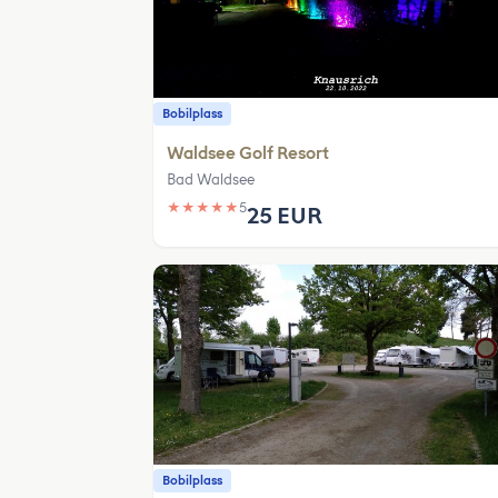
Bobilplass
Waldsee Golf Resort
Bad Waldsee
★
★
★
★
★
5
25 EUR
Bobilplass