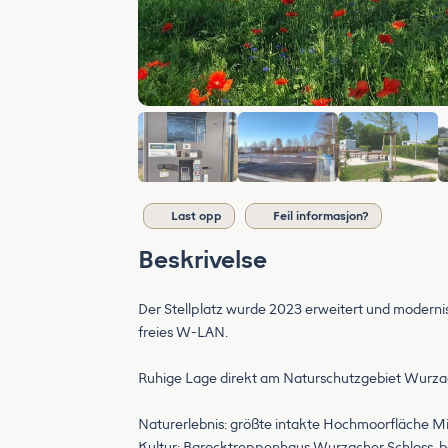
Last opp
Feil informasjon?
Beskrivelse
Der Stellplatz wurde 2023 erweitert und moderni
freies W-LAN.
Ruhige Lage direkt am Naturschutzgebiet Wurzac
Naturerlebnis: größte intakte Hochmoorfläche 
Kultur: Barocktreppenhaus Wurzacher Schloss, b