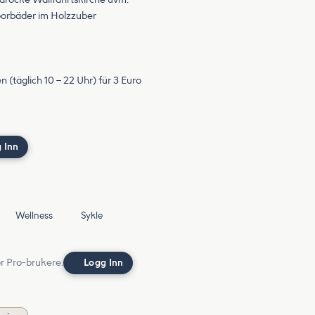
oorbäder im Holzzuber
(täglich 10 – 22 Uhr) für 3 Euro
 Inn
Wellness
Sykle
or Pro-brukere.
Logg Inn