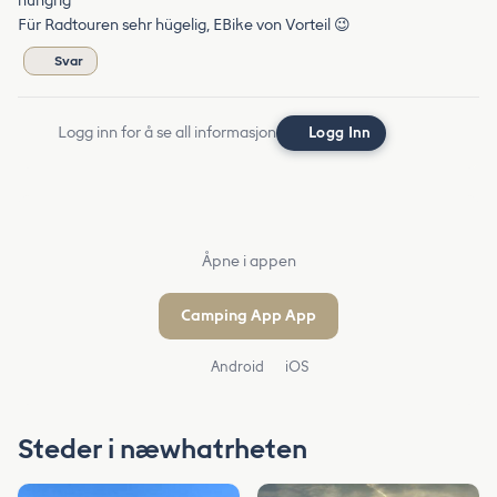
hungrig
Für Radtouren sehr hügelig, EBike von Vorteil 😉
Svar
Logg inn for å se all informasjon
Logg Inn
Åpne i appen
Camping App App
Android
iOS
Steder i næwhatrheten