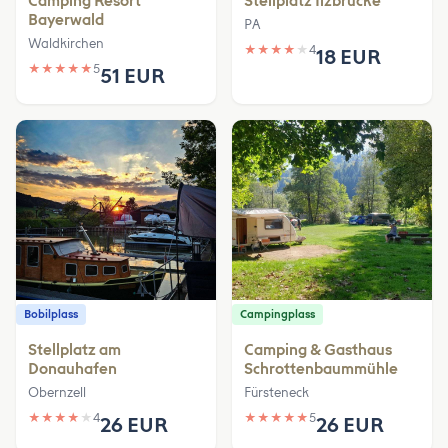
Camping Resort
Stellplatz Ilzbrücke
Bayerwald
PA
Waldkirchen
★
★
★
★
★
4
18 EUR
★
★
★
★
★
5
51 EUR
Bobilplass
Campingplass
Stellplatz am
Camping & Gasthaus
Donauhafen
Schrottenbaummühle
Obernzell
Fürsteneck
★
★
★
★
★
4
★
★
★
★
★
5
26 EUR
26 EUR