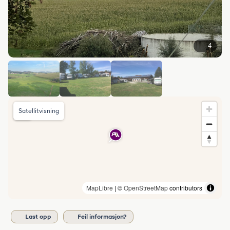
4
Satellitvisning
MapLibre
| ©
OpenStreetMap
contributors
Last opp
Feil informasjon?