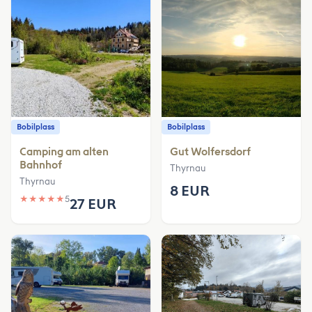
Bobilplass
Bobilplass
Camping am alten
Gut Wolfersdorf
Bahnhof
Thyrnau
Thyrnau
8 EUR
★
★
★
★
★
5
27 EUR