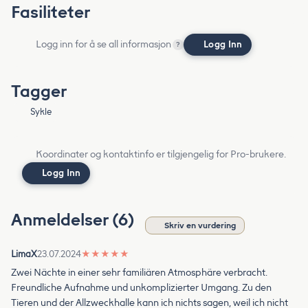
Fasiliteter
Logg inn for å se all informasjon
Logg Inn
?
Tagger
Sykle
Koordinater og kontaktinfo er tilgjengelig for Pro-brukere.
Logg Inn
Anmeldelser (6)
Skriv en vurdering
LimaX
23.07.2024
★
★
★
★
★
Zwei Nächte in einer sehr familiären Atmosphäre verbracht.
Freundliche Aufnahme und unkomplizierter Umgang. Zu den
Tieren und der Allzweckhalle kann ich nichts sagen, weil ich nicht