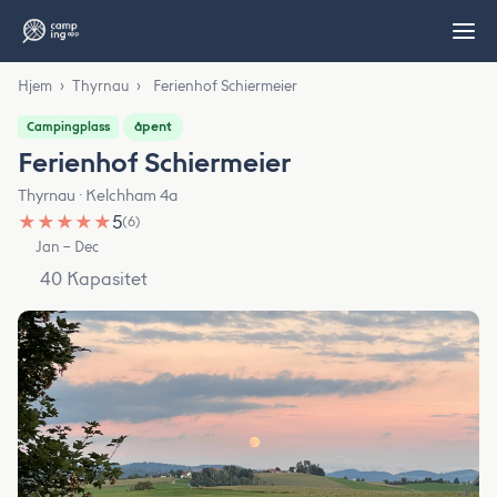
Hjem
›
Thyrnau
›
Ferienhof Schiermeier
åpent
Campingplass
Ferienhof Schiermeier
Thyrnau · Kelchham 4a
★
★
★
★
★
5
(6)
Jan – Dec
40 Kapasitet