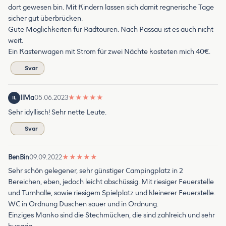
dort gewesen bin. Mit Kindern lassen sich damit regnerische Tage
sicher gut überbrücken.
Gute Möglichkeiten für Radtouren. Nach Passau ist es auch nicht
weit.
Ein Kastenwagen mit Strom für zwei Nächte kosteten mich 40€.
Svar
IlMa
05.06.2023
★
★
★
★
★
IL
Sehr idyllisch! Sehr nette Leute.
Svar
BenBin
09.09.2022
★
★
★
★
★
Sehr schön gelegener, sehr günstiger Campingplatz in 2
Bereichen, eben, jedoch leicht abschüssig. Mit riesiger Feuerstelle
und Turnhalle, sowie riesigem Spielplatz und kleinerer Feuerstelle.
WC in Ordnung Duschen sauer und in Ordnung.
Einziges Manko sind die Stechmücken, die sind zahlreich und sehr