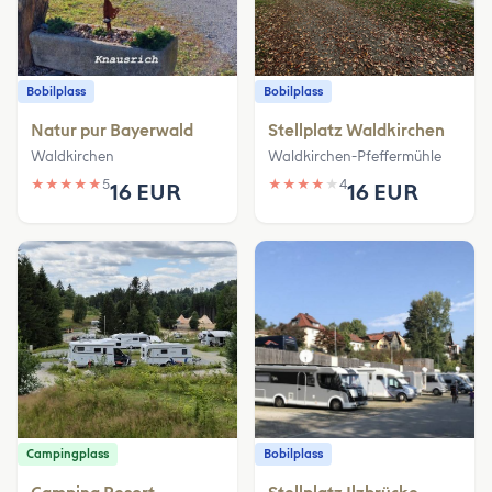
Bobilplass
Bobilplass
Natur pur Bayerwald
Stellplatz Waldkirchen
Waldkirchen
Waldkirchen-Pfeffermühle
★
★
★
★
★
5
★
★
★
★
★
4
16 EUR
16 EUR
Campingplass
Bobilplass