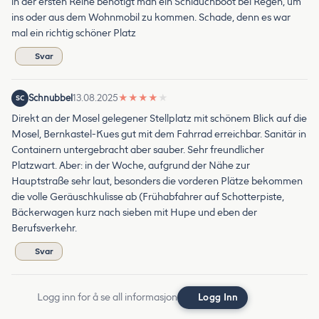
in der ersten Reihe benötigt man ein Schlauchboot bei Regen, um
ins oder aus dem Wohnmobil zu kommen. Schade, denn es war
mal ein richtig schöner Platz
Svar
Schnubbel
13.08.2025
★
★
★
★
★
SC
Direkt an der Mosel gelegener Stellplatz mit schönem Blick auf die
Mosel, Bernkastel-Kues gut mit dem Fahrrad erreichbar. Sanitär in
Containern untergebracht aber sauber. Sehr freundlicher
Platzwart. Aber: in der Woche, aufgrund der Nähe zur
Hauptstraße sehr laut, besonders die vorderen Plätze bekommen
die volle Geräuschkulisse ab (Frühabfahrer auf Schotterpiste,
Bäckerwagen kurz nach sieben mit Hupe und eben der
Berufsverkehr.
Svar
Logg inn for å se all informasjon
Logg Inn