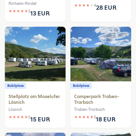
Kinheim-Kindel
★
★
★
★
★
4
28 EUR
★
★
★
★
★
5
13 EUR
Bobilplass
Bobilplass
Stellplatz am Moselufer
Camperpark Traben-
Lösnich
Trarbach
Lösnich
Traben-Trarbach
★
★
★
★
★
5
★
★
★
★
★
5
15 EUR
18 EUR