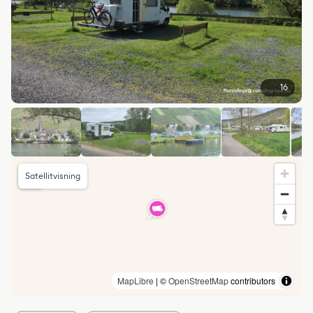
16
Satellitvisning
MapLibre
| ©
OpenStreetMap
contributors