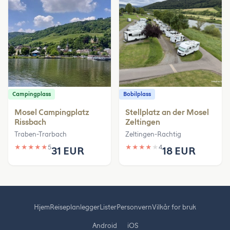
Campingplass
Bobilplass
Mosel Campingplatz
Stellplatz an der Mosel
Rissbach
Zeltingen
Traben-Trarbach
Zeltingen-Rachtig
★
★
★
★
★
5
★
★
★
★
★
4
31 EUR
18 EUR
Hjem
Reiseplanlegger
Lister
Personvern
Vilkår for bruk
Android
iOS