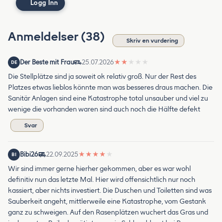
Logg Inn
Anmeldelser (38)
Skriv en vurdering
Der Beste mit Frau
25.07.2026
★
★
★
★
★
DE
Die Stellplätze sind ja soweit ok relativ groß. Nur der Rest des
Platzes etwas lieblos könnte man was besseres draus machen. Die
Sanitär Anlagen sind eine Katastrophe total unsauber und viel zu
wenige die vorhanden waren sind auch noch die Hälfte defekt
Svar
Bibi26
22.09.2025
★
★
★
★
★
BI
Wir sind immer gerne hierher gekommen, aber es war wohl
definitiv nun das letzte Mal. Hier wird offensichtlich nur noch
kassiert, aber nichts investiert. Die Duschen und Toiletten sind was
Sauberkeit angeht, mittlerweile eine Katastrophe, vom Gestank
ganz zu schweigen. Auf den Rasenplätzen wuchert das Gras und