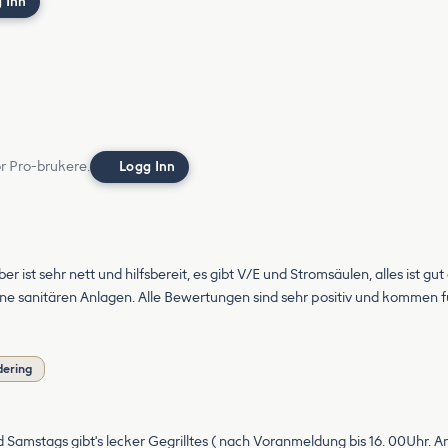
 Inn
or Pro-brukere.
Logg Inn
iber ist sehr nett und hilfsbereit, es gibt V/E und Stromsäulen, alles ist g
eine sanitären Anlagen. Alle Bewertungen sind sehr positiv und kommen fü
dering
 Samstags gibt's lecker Gegrilltes ( nach Voranmeldung bis 16. 00Uhr. Anso