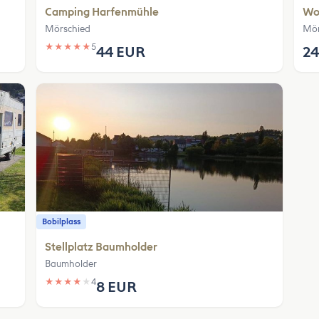
Camping Harfenmühle
Woh
Mörschied
Mör
★
★
★
★
★
5
44 EUR
24
Bobilplass
Stellplatz Baumholder
Baumholder
★
★
★
★
★
4
8 EUR