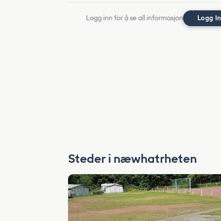
Logg inn for å se all informasjon
Logg I
Steder i næwhatrheten