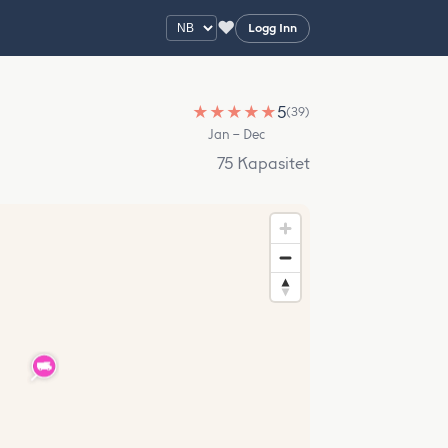
♥
Logg Inn
★
★
★
★
★
5
(39)
Jan – Dec
75 Kapasitet