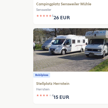
Campingplatz Sensweiler Mühle
Sensweiler
★
★
★
★
★
5
26 EUR
Bobilplass
Stellplatz Herrstein
Herrstein
★
★
★
★
★
4
15 EUR