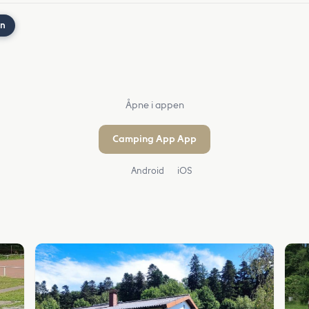
nn
Åpne i appen
Camping App App
Android
iOS