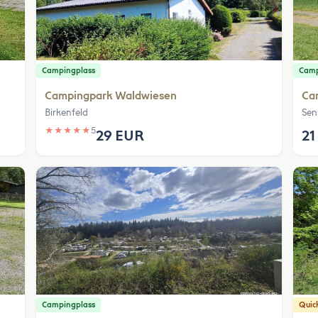
Campingplass
Camp
Campingpark Waldwiesen
Cam
Birkenfeld
Sen
★
★
★
★
★
5
29 EUR
21
Campingplass
Quic