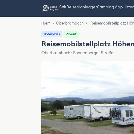
Søk
Reiseplanlegger
Camping App-lister
Hjem
›
Oberbrombach
›
Reisemobilstellplatz H
åpent
Bobilplass
Reisemobilstellplatz Höhe
Oberbrombach · Sonnenberger Straße