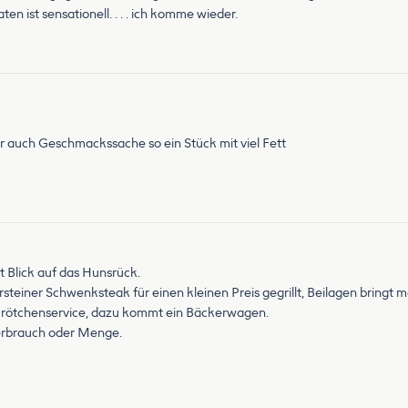
 ist sensationell. . . . ich komme wieder.
er auch Geschmackssache so ein Stück mit viel Fett
t Blick auf das Hunsrück.
teiner Schwenksteak für einen kleinen Preis gegrillt, Beilagen bringt m
 Brötchenservice, dazu kommt ein Bäckerwagen.
Verbrauch oder Menge.