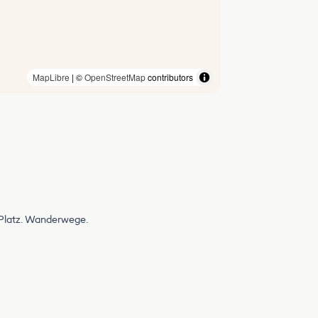
MapLibre
| ©
OpenStreetMap
contributors
 Platz. Wanderwege.