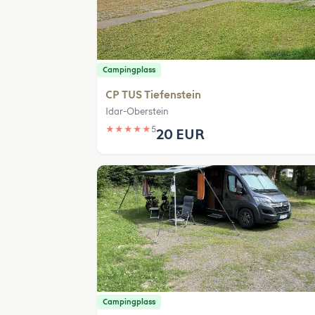
Campingplass
CP TUS Tiefenstein
Idar-Oberstein
★
★
★
★
★
5
20 EUR
Campingplass