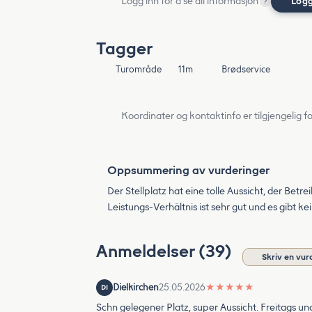
Logg inn for å se all informasjon
Logg
?
Tagger
Turområde
11m
Brødservice
Koordinater og kontaktinfo er tilgjengelig f
Oppsummering av vurderinger
Der Stellplatz hat eine tolle Aussicht, der Betre
Leistungs-Verhältnis ist sehr gut und es gibt k
Anmeldelser (39)
Skriv en vur
Dielkirchen
25.05.2026
★
★
★
★
★
DI
Schn gelegener Platz, super Aussicht. Freitags und