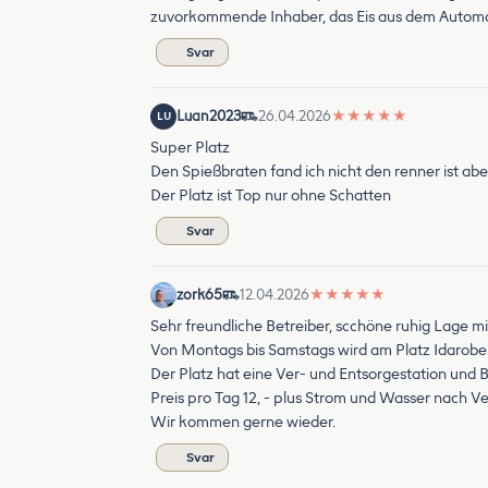
zuvorkommende Inhaber, das Eis aus dem Automaten
Svar
Luan2023
26.04.2026
★
★
★
★
★
LU
Super Platz
Den Spießbraten fand ich nicht den renner ist ab
Der Platz ist Top nur ohne Schatten
Svar
zork65
12.04.2026
★
★
★
★
★
Sehr freundliche Betreiber, scchöne ruhig Lage mi
Von Montags bis Samstags wird am Platz Idarobers
Der Platz hat eine Ver- und Entsorgestation und
Preis pro Tag 12, - plus Strom und Wasser nach 
Wir kommen gerne wieder.
Svar