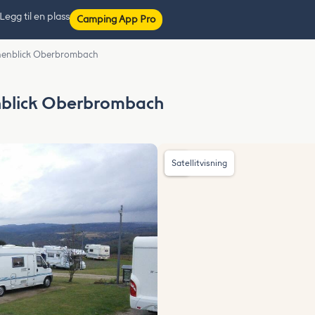
Legg til en plass
Camping App Pro
öhenblick Oberbrombach
nblick Oberbrombach
Satellitvisning