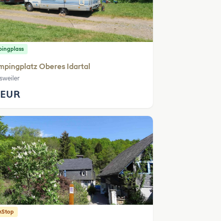
ingplass
pingplatz Oberes Idartal
sweiler
 EUR
kStop