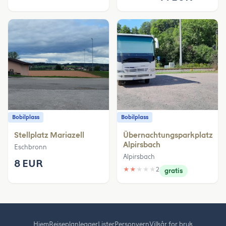
Bobilplass
Bobilplass
Stellplatz Mariazell
Übernachtungsparkplatz
Alpirsbach
Eschbronn
Alpirsbach
8 EUR
★
★
★
★
★
2
gratis
Hjem
Reiseplanlegger
Lister
Personvern
Vilkår for bruk