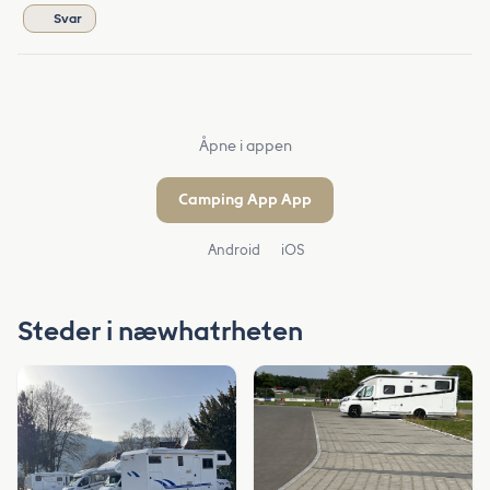
Svar
Åpne i appen
Camping App App
Android
iOS
Steder i næwhatrheten