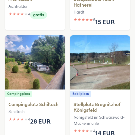
Hafnerei
Aichhalden
Hardt
★
★
★
★
★
4
gratis
★
★
★
★
★
5
15 EUR
Campingplass
Bobilplass
Campingplatz Schiltach
Stellplatz Bregnitzhof
Königsfeld
Schiltach
Königsfeld im Schwarzwald-
★
★
★
★
★
4
28 EUR
Muckenmühle
★
★
★
★
★
4
14 EUR