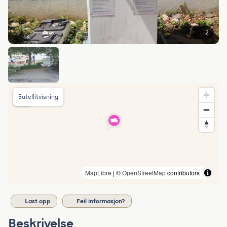
2
Satellitvisning
MapLibre
| ©
OpenStreetMap
contributors
Last opp
Feil informasjon?
Beskrivelse