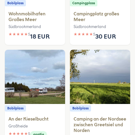
Bobilplass
Campingplass
Wohnmobilhafen
Campingplatz großes
Großes Meer
Meer
Südbrookmerland
Südbrookmerland
★
★
★
★
★
5
★
★
★
★
★
5
18 EUR
30 EUR
Bobilplass
Bobilplass
An der Kieselbucht
Camping an der Nordsee
zwischen Greetsiel und
Großheide
Norden
★
★
★
★
★
5
gratis