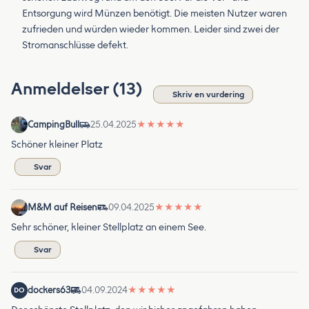
Entsorgung wird Münzen benötigt. Die meisten Nutzer waren
zufrieden und würden wieder kommen. Leider sind zwei der
Stromanschlüsse defekt.
Anmeldelser (13)
Skriv en vurdering
CampingBull
25.04.2025
★
★
★
★
★
Schöner kleiner Platz
Svar
M&M auf Reisen
09.04.2025
★
★
★
★
★
Sehr schöner, kleiner Stellplatz an einem See.
Svar
dockers63
04.09.2024
★
★
★
★
★
DO