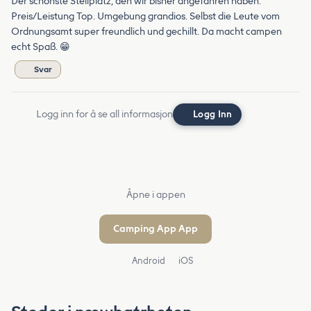
Der schönste Stellplatz, den wir bisher angefahren haben.
Preis/Leistung Top. Umgebung grandios. Selbst die Leute vom
Ordnungsamt super freundlich und gechillt. Da macht campen
echt Spaß. 😁
Svar
Logg inn for å se all informasjon
Logg Inn
Åpne i appen
Camping App App
Android
iOS