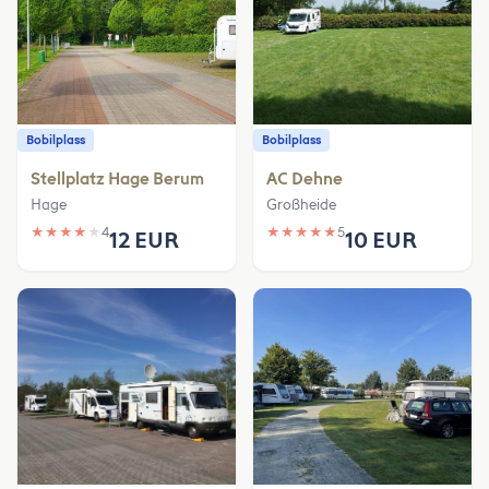
Bobilplass
Bobilplass
Stellplatz Hage Berum
AC Dehne
Hage
Großheide
★
★
★
★
★
4
★
★
★
★
★
5
12 EUR
10 EUR