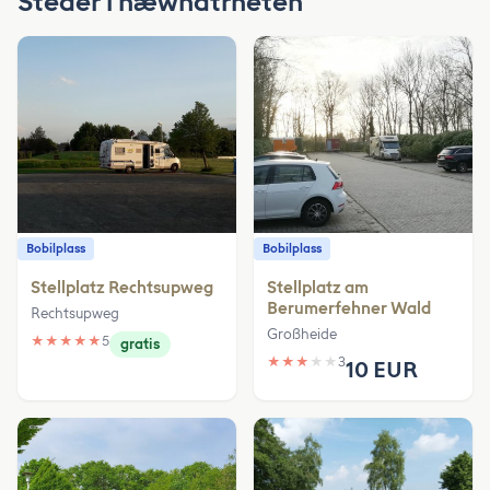
Steder i næwhatrheten
Bobilplass
Bobilplass
Stellplatz Rechtsupweg
Stellplatz am
Berumerfehner Wald
Rechtsupweg
Großheide
★
★
★
★
★
5
gratis
★
★
★
★
★
3
10 EUR