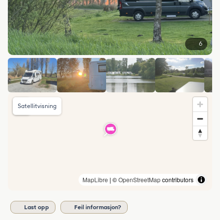
6
Satellitvisning
MapLibre
| ©
OpenStreetMap
contributors
Last opp
Feil informasjon?