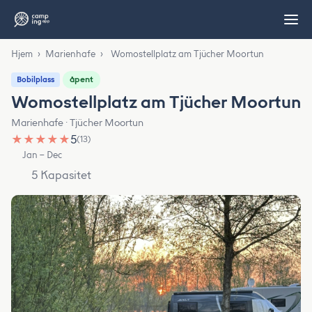
Hjem
›
Marienhafe
›
Womostellplatz am Tjücher Moortun
åpent
Bobilplass
Womostellplatz am Tjücher Moortun
Marienhafe · Tjücher Moortun
★
★
★
★
★
5
(13)
Jan – Dec
5 Kapasitet