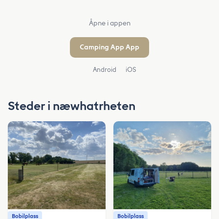
Åpne i appen
Camping App App
Android
iOS
Steder i næwhatrheten
Bobilplass
Bobilplass