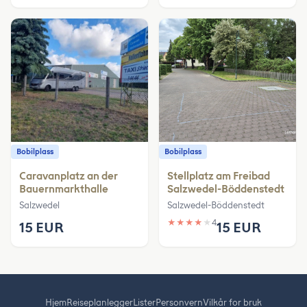
Bobilplass
Bobilplass
Caravanplatz an der
Stellplatz am Freibad
Bauernmarkthalle
Salzwedel-Böddenstedt
Salzwedel
Salzwedel-Böddenstedt
★
★
★
★
★
4
15 EUR
15 EUR
Hjem
Reiseplanlegger
Lister
Personvern
Vilkår for bruk