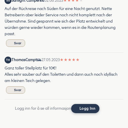
Sunlight Camper
02.06.2023
★
★
★
★
★
SU
Auf der Rückreise nach Süden für eine Nacht genutzt. Nette
Betreiberin aber leider Service noch nicht komplett nach der
Übernahme. Sind gespannt wie sich der Platz entwickelt und
würden gerne wieder kommen, wenn es in die Routenplanung
passt.
Svar
ThomasCampt
27.05.2023
★
★
★
★
★
TH
Ganz toller Stellplatz für 10€!
Alles sehr sauber auf den Toiletten und dann auch noch idyllisch
am kleinen Teich gelegen.
Svar
Logg inn for å se all informasjon
Logg Inn