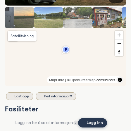
Satellitvisning
MapLibre
| ©
OpenStreetMap
contributors
Last opp
Feil informasjon?
Fasiliteter
Logg inn for å se all informasjon
Logg Inn
?