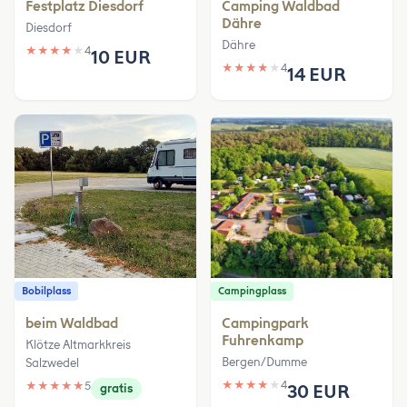
Festplatz Diesdorf
Camping Waldbad
Dähre
Diesdorf
Dähre
★
★
★
★
★
4
10 EUR
★
★
★
★
★
4
14 EUR
Bobilplass
Campingplass
beim Waldbad
Campingpark
Fuhrenkamp
Klötze Altmarkkreis
Bergen/Dumme
Salzwedel
★
★
★
★
★
4
★
★
★
★
★
5
30 EUR
gratis