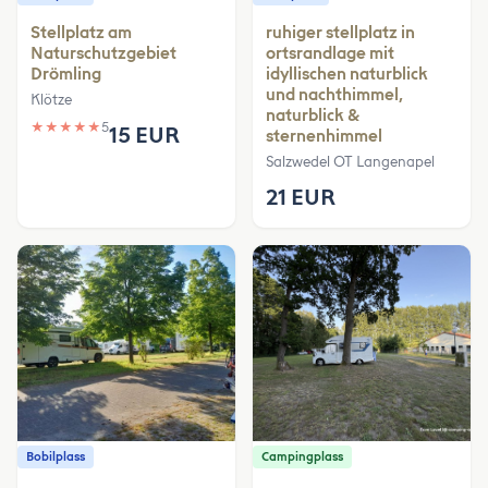
Stellplatz am
ruhiger stellplatz in
Naturschutzgebiet
ortsrandlage mit
Drömling
idyllischen naturblick
und nachthimmel,
Klötze
naturblick &
★
★
★
★
★
5
15 EUR
sternenhimmel
Salzwedel OT Langenapel
21 EUR
Bobilplass
Campingplass