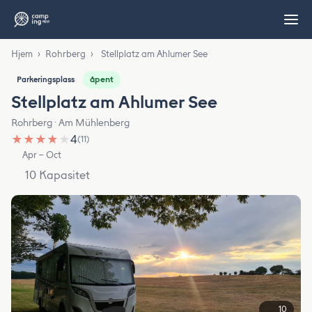
Hjem
›
Rohrberg
›
Stellplatz am Ahlumer See
åpent
Parkeringsplass
Stellplatz am Ahlumer See
Rohrberg · Am Mühlenberg
★
★
★
★
★
4
(11)
Apr – Oct
10 Kapasitet
10