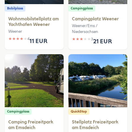
Bobilplass
Campingplass
Wohnmobilstellplatz am
Campingplatz Weener
Yachthafen Weener
Weener/Ems /
Weener
Niedersachsen
★
★
★
★
★
4
★
★
★
★
★
3
11 EUR
21 EUR
Campingplass
QuickStop
Camping Freizeitpark
Stellplatz Freizeitpark
am Emsdeich
am Emsdeich