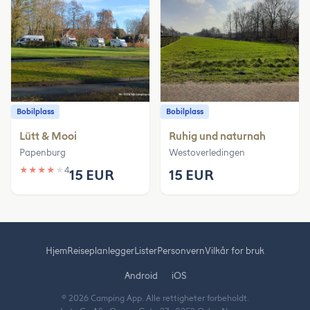
Bobilplass
Bobilplass
Lütt & Mooi
Ruhig und naturnah
Papenburg
Westoverledingen
★
★
★
★
★
4
15 EUR
15 EUR
Hjem
Reiseplanlegger
Lister
Personvern
Vilkår for bruk
Android
iOS
© 2026 Camping App. Alle rettigheter forbeholdt.