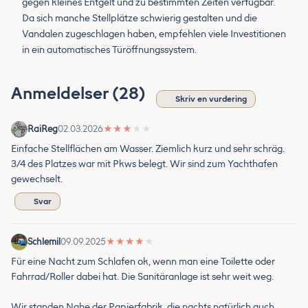
gegen kleines Entgelt und zu bestimmten Zeiten verfügbar.
Da sich manche Stellplätze schwierig gestalten und die
Vandalen zugeschlagen haben, empfehlen viele Investitionen
in ein automatisches Türöffnungssystem.
Anmeldelser (28)
Skriv en vurdering
RaiReg
02.03.2026
★
★
★
★
★
Einfache Stellflächen am Wasser. Ziemlich kurz und sehr schräg.
3/4 des Platzes war mit Pkws belegt. Wir sind zum Yachthafen
gewechselt.
Svar
Schlemil
09.09.2025
★
★
★
★
★
Für eine Nacht zum Schlafen ok, wenn man eine Toilette oder
Fahrrad/Roller dabei hat. Die Sanitäranlage ist sehr weit weg.
Wir standen Nahe der Papierfabrik, die nachts natürlich auch