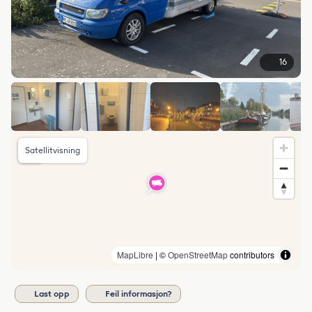
16
Satellitvisning
MapLibre
| ©
OpenStreetMap
contributors
Last opp
Feil informasjon?