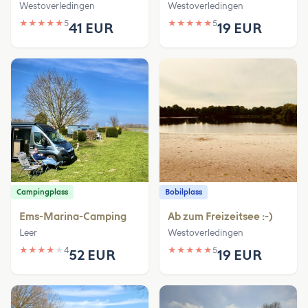
Westoverledingen
Westoverledingen
★
★
★
★
★
5
★
★
★
★
★
5
41 EUR
19 EUR
Campingplass
Bobilplass
Ems-Marina-Camping
Ab zum Freizeitsee :-)
Leer
Westoverledingen
★
★
★
★
★
4
★
★
★
★
★
5
52 EUR
19 EUR