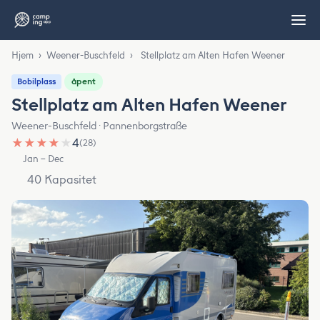
Hjem
›
Weener-Buschfeld
›
Stellplatz am Alten Hafen Weener
åpent
Bobilplass
Stellplatz am Alten Hafen Weener
Weener-Buschfeld · Pannenborgstraße
★
★
★
★
★
4
(28)
Jan – Dec
40 Kapasitet