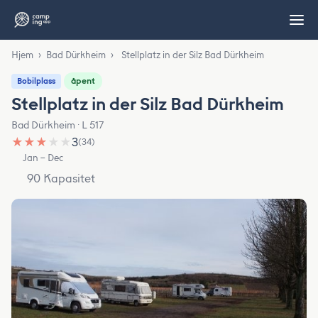
Hjem
›
Bad Dürkheim
›
Stellplatz in der Silz Bad Dürkheim
åpent
Bobilplass
Stellplatz in der Silz Bad Dürkheim
Bad Dürkheim · L 517
★
★
★
★
★
3
(34)
Jan – Dec
90 Kapasitet