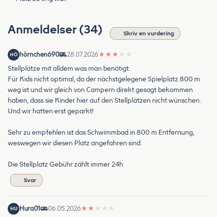
Anmeldelser (34)
Skriv en vurdering
hörnchen690
28.07.2026
★
★
★
★
★
HÖ
Stellplätze mit alldem was man benötigt.
Für Kids nicht optimal, da der nächstgelegene Spielplatz 800 m
weg ist und wir gleich von Campern direkt gesagt bekommen
haben, dass sie Kinder hier auf den Stellplätzen nicht wünschen.
Und wir hatten erst geparkt!
Sehr zu empfehlen ist das Schwimmbad in 800 m Entfernung,
weswegen wir diesen Platz angefahren sind.
Die Stellplatz Gebühr zählt immer 24h
Svar
Hura01
06.05.2026
★
★
★
★
★
HU