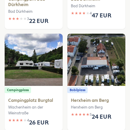
Dürkheim
Bad Dürkheim
Bad Dürkheim
★
★
★
★
★
4
47 EUR
★
★
★
★
★
3
22 EUR
Campingplass
Bobilplass
Campingplatz Burgtal
Herxheim am Berg
Wachenheim an der
Herxheim am Berg
Weinstraße
★
★
★
★
★
5
24 EUR
★
★
★
★
★
4
26 EUR