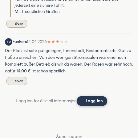
jederzeit eine sichere Fahrt.
Mit freundlichen Grüßen
Svar
Funkers
14.04.2026
★
★
★
★
★
FU
Der Platz ist sehr gut gelegen, Innenstadt, Restaurants etc. Gut zu
Fuß zu erreichen. Von den wenigen Stromsäulen war eine noch
komplett außer Betrieb als wir da waren. Der Rasen war sehr hoch,
dafür 14,00 € ist schon sportlich.
Svar
Logg inn for å se all informasjon
Logg Inn
Åpne i appen