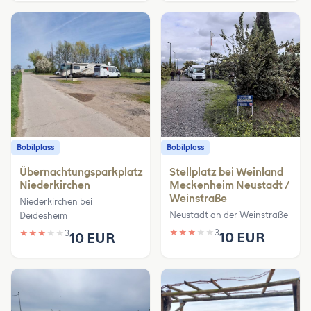
Bobilplass
Bobilplass
Übernachtungsparkplatz
Stellplatz bei Weinland
Niederkirchen
Meckenheim Neustadt /
Weinstraße
Niederkirchen bei
Neustadt an der Weinstraße
Deidesheim
★
★
★
★
★
3
★
★
★
★
★
3
10 EUR
10 EUR