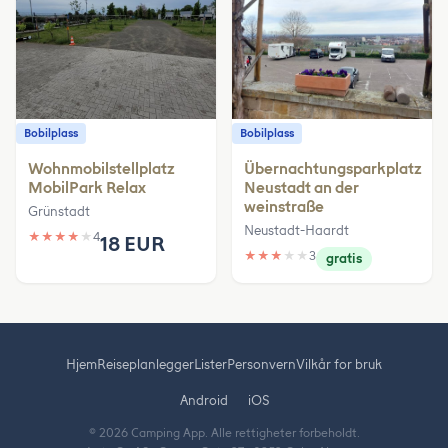
Bobilplass
Bobilplass
Wohnmobilstellplatz
Übernachtungsparkplatz
MobilPark Relax
Neustadt an der
weinstraße
Grünstadt
Neustadt-Haardt
★
★
★
★
★
4
18 EUR
★
★
★
★
★
3
gratis
Hjem
Reiseplanlegger
Lister
Personvern
Vilkår for bruk
Android
iOS
© 2026 Camping App. Alle rettigheter forbeholdt.