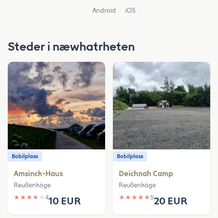
Android
iOS
Steder i næwhatrheten
Bobilplass
Bobilplass
Amsinck-Haus
Deichnah Camp
Reußenköge
Reußenköge
★
★
★
★
★
4
★
★
★
★
★
5
10 EUR
20 EUR