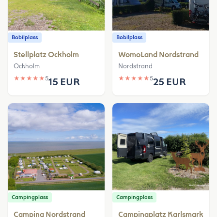
Bobilplass
Bobilplass
Stellplatz Ockholm
WomoLand Nordstrand
Ockholm
Nordstrand
★
★
★
★
★
5
★
★
★
★
★
5
15 EUR
25 EUR
Campingplass
Campingplass
Camping Nordstrand
Campingplatz Karlsmark