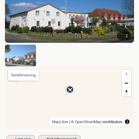
2
Satellitvisning
MapLibre
| ©
OpenStreetMap
contributors
Last opp
Feil informasjon?