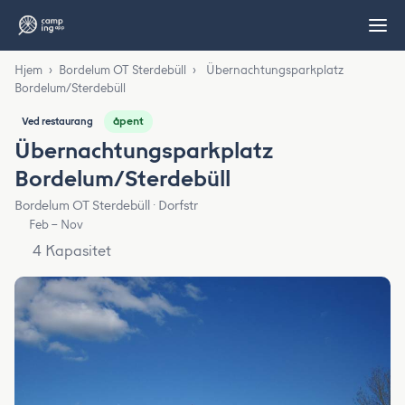
Hjem
›
Bordelum OT Sterdebüll
›
Übernachtungsparkplatz
Bordelum/Sterdebüll
åpent
Ved restaurang
Übernachtungsparkplatz
Bordelum/Sterdebüll
Bordelum OT Sterdebüll · Dorfstr
Feb – Nov
4 Kapasitet