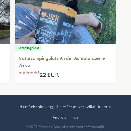
Campingplass
Naturcampingplatz An der Aumatalsperre
Weida
★
★
★
★
★
5
22 EUR
Hjem
Reiseplanlegger
Lister
Personvern
Vilkår for bruk
Android
iOS
© 2026 Camping App. Alle rettigheter forbeholdt.