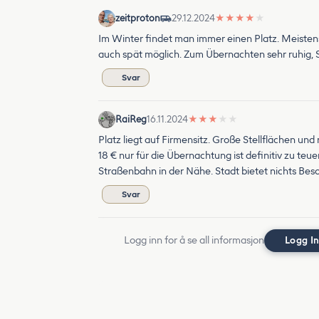
zeitproton
29.12.2024
★
★
★
★
★
Im Winter findet man immer einen Platz. Meisten
auch spät möglich. Zum Übernachten sehr ruhig, St
Svar
RaiReg
16.11.2024
★
★
★
★
★
Platz liegt auf Firmensitz. Große Stellflächen und 
18 € nur für die Übernachtung ist definitiv zu te
Straßenbahn in der Nähe. Stadt bietet nichts Bes
Svar
Logg inn for å se all informasjon
Logg I