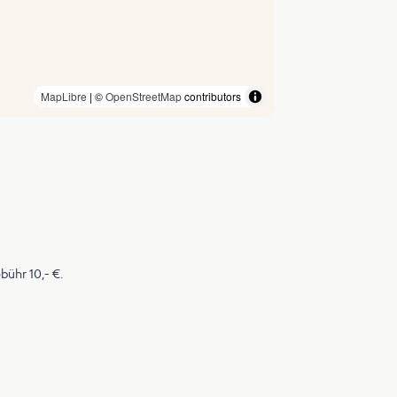
MapLibre
| ©
OpenStreetMap
contributors
bühr 10,- €.