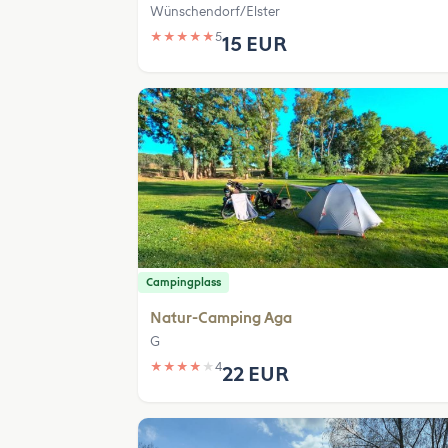
Wünschendorf/Elster
★
★
★
★
★
5
15 EUR
Campingplass
Natur-Camping Aga
G
★
★
★
★
★
4
22 EUR