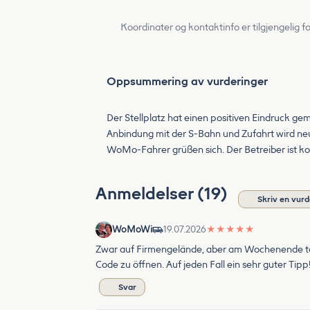
Koordinater og kontaktinfo er tilgjengelig f
Oppsummering av vurderinger
Der Stellplatz hat einen positiven Eindruck gema
Anbindung mit der S-Bahn und Zufahrt wird neu
WoMo-Fahrer grüßen sich. Der Betreiber ist ko
Anmeldelser (19)
Skriv en vurd
WoMoWi
19.07.2026
★
★
★
★
★
Zwar auf Firmengelände, aber am Wochenende total
Code zu öffnen. Auf jeden Fall ein sehr guter Tipp!
Svar