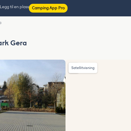
Legg til en plass
Camping App Pro
a
rk Gera
Satellitvisning