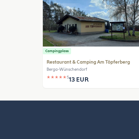
Campingplass
Restaurant & Camping Am Töpferberg
Berga-Wünschendorf
★
★
★
★
★
5
13 EUR