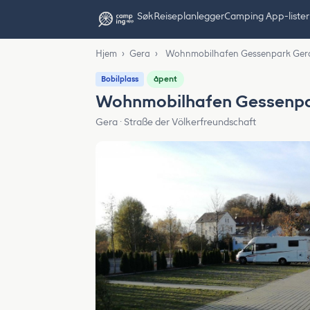
Søk
Reiseplanlegger
Camping App-lister
Hjem
›
Gera
›
Wohnmobilhafen Gessenpark Ger
åpent
Bobilplass
Wohnmobilhafen Gessenpa
Gera · Straße der Völkerfreundschaft