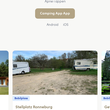
Åpne i appen
Camping App App
Android
iOS
Bobilplass
Bobil
Stellplatz Ronneburg
Get