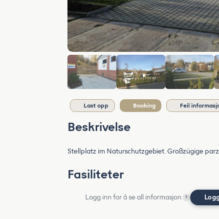
Last opp
Booking
Feil informasj
Beskrivelse
Stellplatz im Naturschutzgebiet. Großzügige parze
Fasiliteter
Logg inn for å se all informasjon
Logg
?