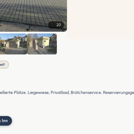
20
+14
on?
llierte Plätze. Liegewiese, Privatbad, Brötchenservice. Reservierungsge
 Inn