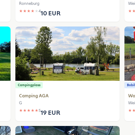
Ronneburg
We
★
★
★
★
★
4
★
10 EUR
Campingplass
Bobil
Camping AGA
Wo
G
We
★
★
★
★
★
5
★
19 EUR