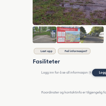
Last opp
Feil informasjon?
Fasiliteter
Logg inn for å se all informasjon
Logg
?
Koordinater og kontaktinfo er tilgjengelig f