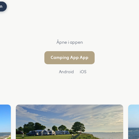
nn
Åpne i appen
Camping App App
Android
iOS