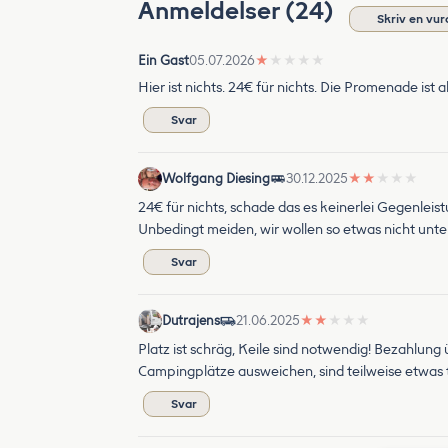
Anmeldelser (24)
Skriv en vur
Ein Gast
05.07.2026
★
★
★
★
★
Hier ist nichts. 24€ für nichts. Die Promenade is
Svar
Wolfgang Diesing
30.12.2025
★
★
★
★
★
24€ für nichts, schade das es keinerlei Gegenleis
Unbedingt meiden, wir wollen so etwas nicht unte
Svar
Dutrajens
21.06.2025
★
★
★
★
★
Platz ist schräg, Keile sind notwendig! Bezahlung
Campingplätze ausweichen, sind teilweise etwas t
Svar