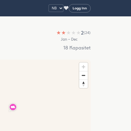
♥
Logg Inn
★
★
★
★
★
2
(24)
Jan – Dec
18 Kapasitet