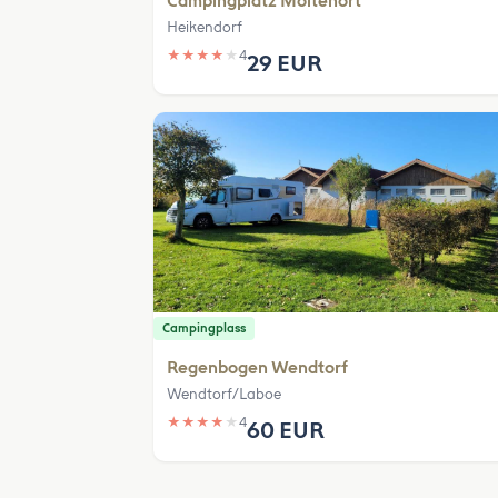
Campingplatz Möltenort
Heikendorf
★
★
★
★
★
4
29 EUR
Campingplass
Regenbogen Wendtorf
Wendtorf/Laboe
★
★
★
★
★
4
60 EUR