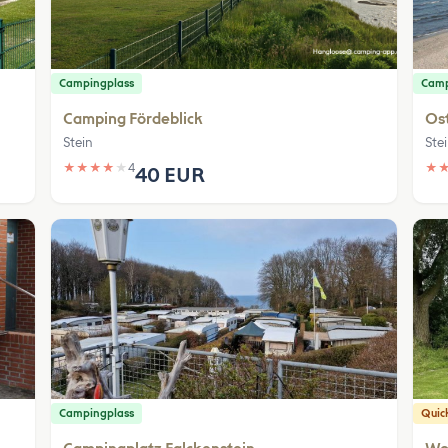
Campingplass
Camp
Camping Fördeblick
Ost
Stein
Ste
★
★
★
★
★
4
★
40 EUR
Campingplass
Quic