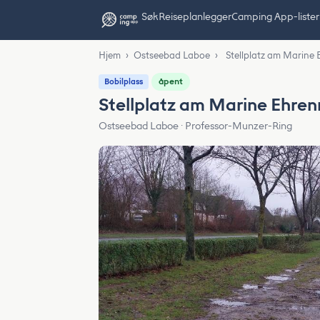
Søk
Reiseplanlegger
Camping App-lister
Hjem
›
Ostseebad Laboe
›
Stellplatz am Marine
åpent
Bobilplass
Stellplatz am Marine Ehre
Ostseebad Laboe · Professor-Munzer-Ring