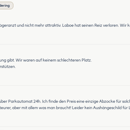
dering
t abgeranzt und nicht mehr attraktiv. Laboe hat seinen Reiz verloren. Wi
tung gibt. Wir waren auf keinem schlechteren Platz.
rstützen.
 über Parkautomat 24h. Ich finde den Preis eine einzige Abzocke für so
eurer, aber mit allem was man braucht! Leider kein Aushängeschild für 