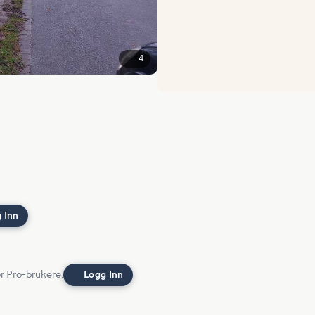
4
 Inn
or Pro-brukere.
Logg Inn