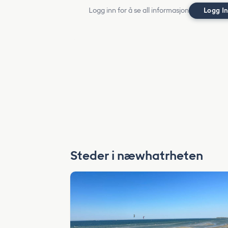
Logg inn for å se all informasjon
Logg I
Steder i næwhatrheten