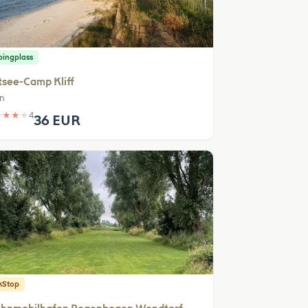
ingplass
see-Camp Kliff
in
★
★
★
★
4
36 EUR
kStop