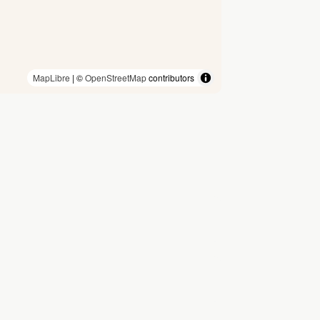
MapLibre
| ©
OpenStreetMap
contributors