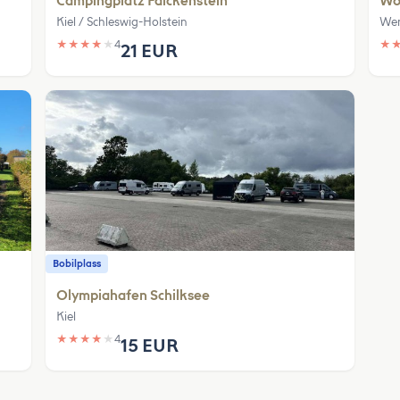
Campingplatz Falckenstein
Wo
Kiel / Schleswig-Holstein
Wen
★
★
★
★
★
4
★
21 EUR
Bobilplass
Olympiahafen Schilksee
Kiel
★
★
★
★
★
4
15 EUR