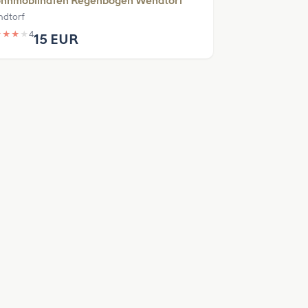
hnmobilhafen Regenbogen Wendtorf
dtorf
★
★
★
★
4
15 EUR