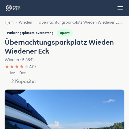
Hjem
›
Wieden
›
Übernachtungsparkplatz Wieden Wiedener Eck
åpent
Parkeringsplass m. overnatting
Übernachtungsparkplatz Wieden
Wiedener Eck
Wieden · K 6341
★
★
★
★
★
4
(1)
Jan – Dec
2 Kapasitet