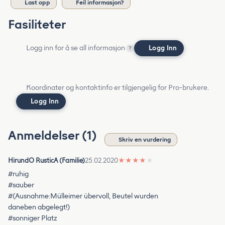
Last opp
Feil informasjon?
Fasiliteter
Logg inn for å se all informasjon
Logg Inn
?
Koordinater og kontaktinfo er tilgjengelig for Pro-brukere.
Logg Inn
Anmeldelser (1)
Skriv en vurdering
HirundO RusticA (Familie)
25.02.2020
★
★
★
★
★
#ruhig
#sauber
#(Ausnahme:Mülleimer übervoll, Beutel wurden
daneben abgelegt!)
#sonniger Platz