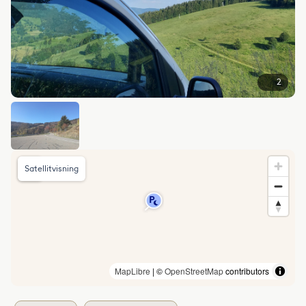
2
Satellitvisning
MapLibre
| ©
OpenStreetMap
contributors