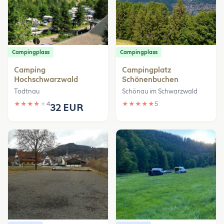
Campingplass
Campingplass
Camping
Campingplatz
Hochschwarzwald
Schönenbuchen
Todtnau
Schönau im Schwarzwald
★
★
★
★
★
4
★
★
★
★
★
5
32 EUR