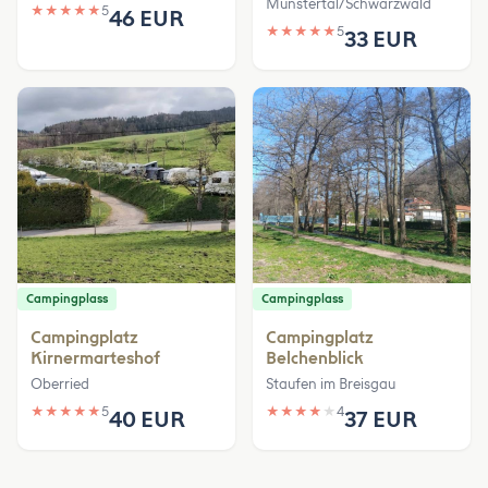
Münstertal/Schwarzwald
★
★
★
★
★
5
46 EUR
★
★
★
★
★
5
33 EUR
Campingplass
Campingplass
Campingplatz
Campingplatz
Kirnermarteshof
Belchenblick
Oberried
Staufen im Breisgau
★
★
★
★
★
5
★
★
★
★
★
4
40 EUR
37 EUR