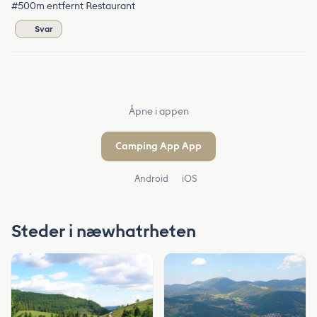
#500m entfernt Restaurant
Svar
Åpne i appen
Camping App App
Android
iOS
Steder i næwhatrheten