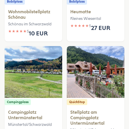
Bobilplass
Bobilplass
Wohnmobilstellplatz
Heumatte
Schönau
Kleines Wiesental
Schönau im Schwarzwald
★
★
★
★
★
5
27 EUR
★
★
★
★
★
5
10 EUR
Campingplass
QuickStop
Campingplatz
Stellplatz am
Untermünstertal
Campingplatz
Untermünstertal
Münstertal/Schwarzwald