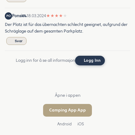
Ponsi
18.03.2024
★
★
★
★
★
PO
Der Platz ist für das übernachten schlecht geeignet, aufgrund der
Schräglage auf dem gesamten Parkplatz.
Svar
Logg inn for å se all informasjon
Logg Inn
Åpne i appen
Camping App App
Android
iOS