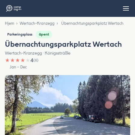
Hjem
›
Wertach-Kranzegg
›
Übernachtungsparkplatz Wertach
åpent
Parkeringsplass
Übernachtungsparkplatz Wertach
Wertach-Kranzegg · Königssträßle
★
★
★
★
★
4
(6)
Jan – Dec