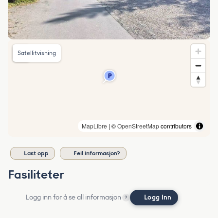
Satellitvisning
MapLibre
| ©
OpenStreetMap
contributors
Last opp
Feil informasjon?
Fasiliteter
Logg inn for å se all informasjon
Logg Inn
?