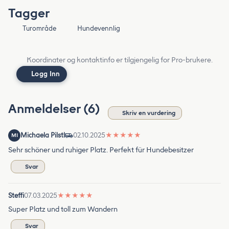
Tagger
Turområde
Hundevennlig
Koordinater og kontaktinfo er tilgjengelig for Pro-brukere.
Logg Inn
Anmeldelser (6)
Skriv en vurdering
Michaela Pilstl
02.10.2025
★
★
★
★
★
MI
Sehr schöner und ruhiger Platz. Perfekt für Hundebesitzer
Svar
Steffi
07.03.2025
★
★
★
★
★
Super Platz und toll zum Wandern
Svar