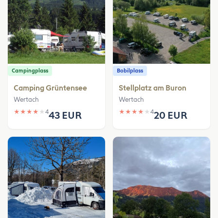
Campingplass
Bobilplass
Camping Grüntensee
Stellplatz am Buron
Wertach
Wertach
★
★
★
★
★
4
★
★
★
★
★
4
43 EUR
20 EUR