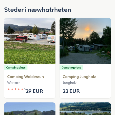
Steder i næwhatrheten
Campingplass
Campingplass
Camping Waldesruh
Camping Jungholz
Wertach
Jungholz
★
★
★
★
★
5
29 EUR
23 EUR