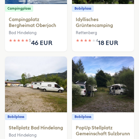
Campingplass
Bobilplass
Campingplatz
Idyllisches
Bergheimat Oberjoch
Grüntencamping
Bad Hindelang
Rettenberg
★
★
★
★
★
5
★
★
★
★
★
4
46 EUR
18 EUR
Bobilplass
Bobilplass
Stellplatz Bad Hindelang
PopUp Stellplatz
Gemeinschaft Sulzbrunn
Bad Hindelang