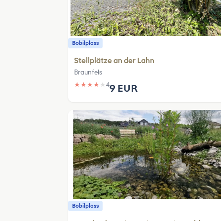
Bobilplass
Stellplätze an der Lahn
Braunfels
★
★
★
★
★
4
9 EUR
Bobilplass