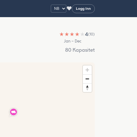
♥
Logg Inn
★
★
★
★
★
4
(10)
Jan – Dec
80 Kapasitet