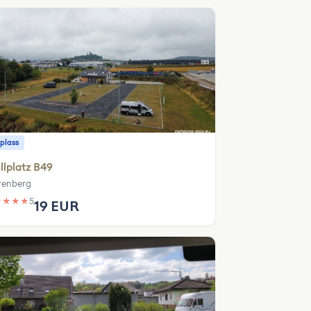
plass
llplatz B49
enberg
★
★
★
★
5
19 EUR