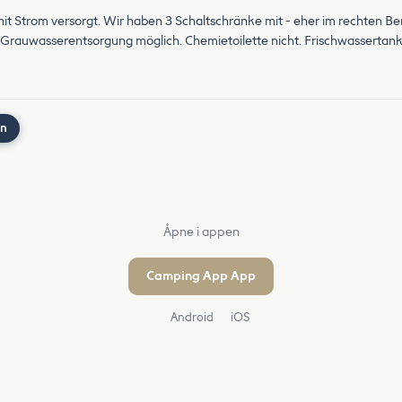
d mit Strom versorgt. Wir haben 3 Schaltschränke mit - eher im rechten B
g. Grauwasserentsorgung möglich. Chemietoilette nicht. Frischwassertan
nn
Åpne i appen
Camping App App
Android
iOS