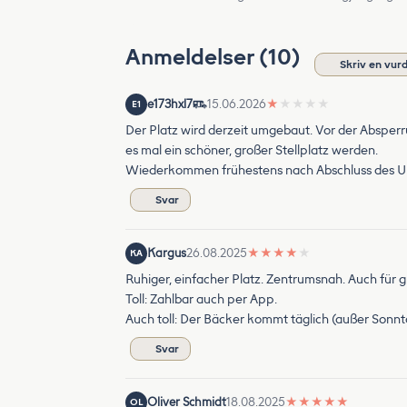
Anmeldelser (10)
Skriv en vur
e173hxl7
15.06.2026
★
★
★
★
★
E1
Der Platz wird derzeit umgebaut. Vor der Absperr
es mal ein schöner, großer Stellplatz werden.
Wiederkommen frühestens nach Abschluss des 
Svar
Kargus
26.08.2025
★
★
★
★
★
KA
Ruhiger, einfacher Platz. Zentrumsnah. Auch für 
Toll: Zahlbar auch per App.
Auch toll: Der Bäcker kommt täglich (außer Sonnt
Svar
Oliver Schmidt
18.08.2025
★
★
★
★
★
OL