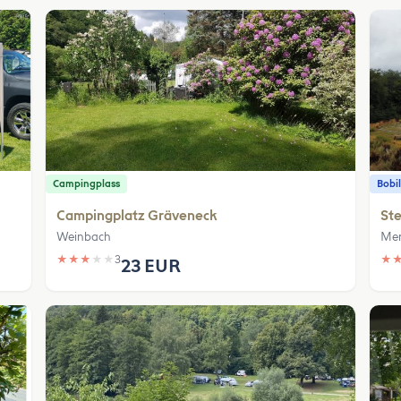
Campingplass
Bobil
Campingplatz Gräveneck
Ste
Weinbach
Mer
★
★
★
★
★
3
★
23 EUR