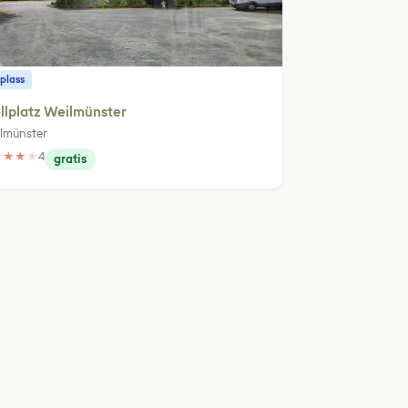
plass
llplatz Weilmünster
lmünster
★
★
★
★
4
gratis