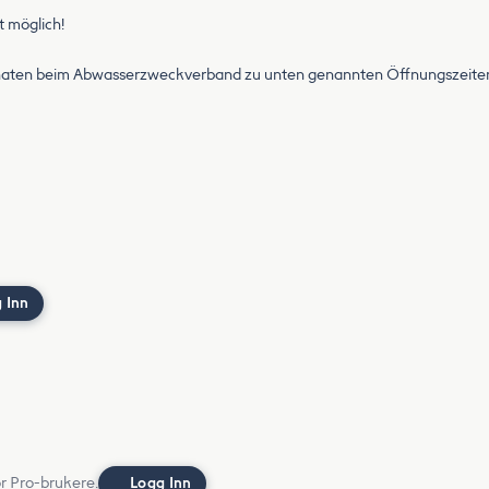
t möglich!
naten beim Abwasserzweckverband zu unten genannten Öffnungszeiten 
 Inn
or Pro-brukere.
Logg Inn