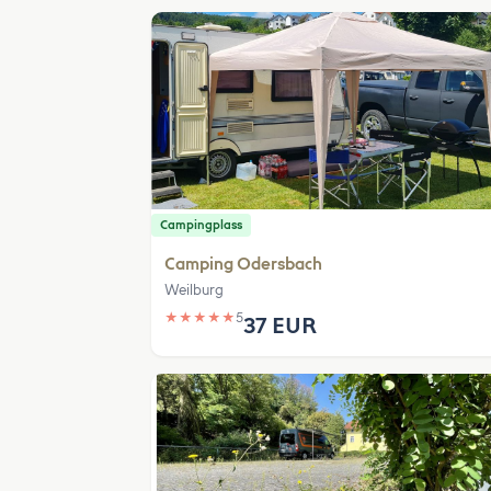
Campingplass
Camping Odersbach
Weilburg
★
★
★
★
★
5
37 EUR