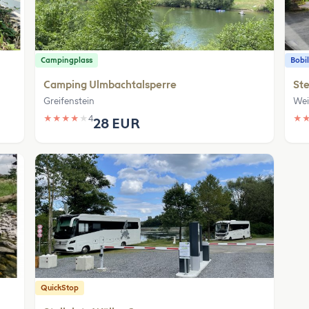
Campingplass
Bobil
Camping Ulmbachtalsperre
Ste
Greifenstein
Wei
★
★
★
★
★
4
★
28 EUR
QuickStop