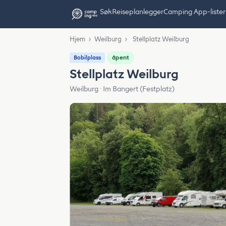
Søk
Reiseplanlegger
Camping App-lister
Hjem
›
Weilburg
›
Stellplatz Weilburg
åpent
Bobilplass
Stellplatz Weilburg
Weilburg · Im Bangert (Festplatz)