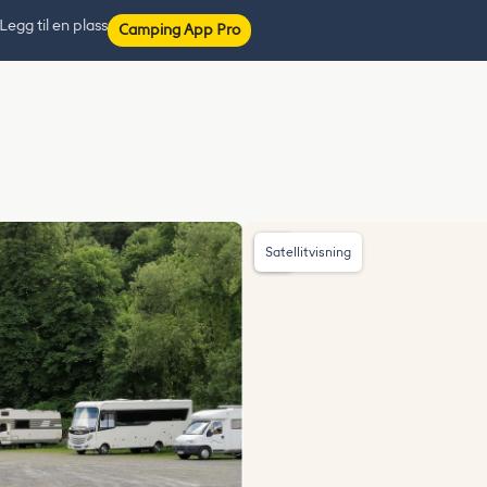
Legg til en plass
Camping App Pro
Satellitvisning