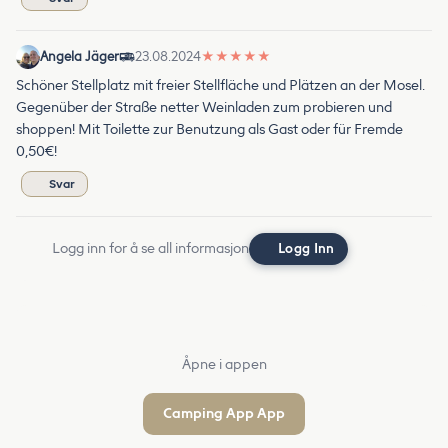
Angela Jäger
23.08.2024
★
★
★
★
★
Schöner Stellplatz mit freier Stellfläche und Plätzen an der Mosel.
Gegenüber der Straße netter Weinladen zum probieren und
shoppen! Mit Toilette zur Benutzung als Gast oder für Fremde
0,50€!
Svar
Logg inn for å se all informasjon
Logg Inn
Åpne i appen
Camping App App