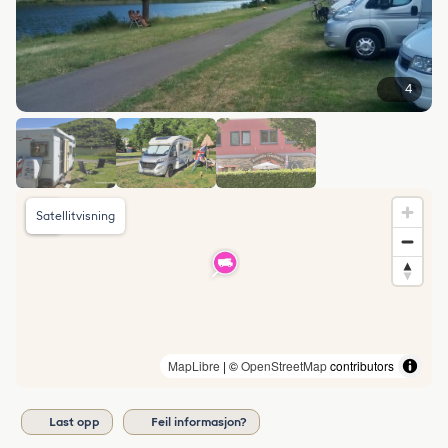
4
Satellitvisning
MapLibre
| ©
OpenStreetMap
contributors
Last opp
Feil informasjon?