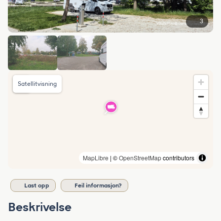
3
Satellitvisning
MapLibre
| ©
OpenStreetMap
contributors
Last opp
Feil informasjon?
Beskrivelse