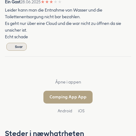
Ein Gast
28.06.2025
★
★
★
★
★
Leider kann man die Entnahme von Wasser und die
Toilettenentsorgung nicht bar bezahlen.
Es geht nur über eine Cloud und die war nicht zu öffnen da sie
unsicher ist.
Echt schade
Svar
Åpne i appen
Camping App App
Android
iOS
Steder i næwhatrheten