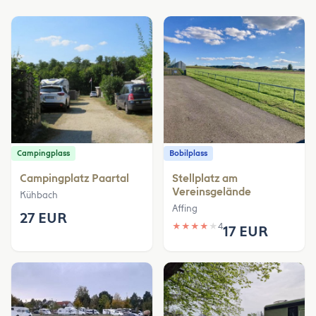
Campingplass
Bobilplass
Campingplatz Paartal
Stellplatz am
Vereinsgelände
Kühbach
Affing
27 EUR
★
★
★
★
★
4
17 EUR