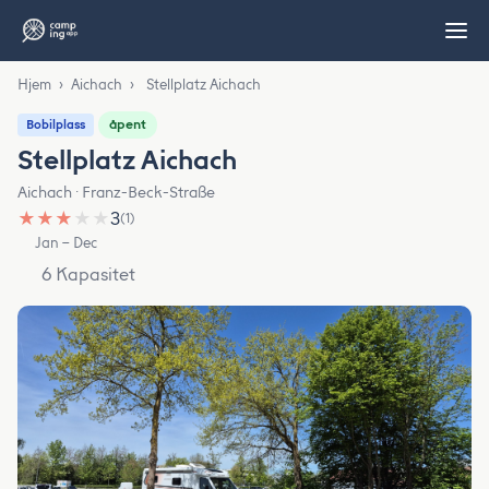
Hjem
›
Aichach
›
Stellplatz Aichach
åpent
Bobilplass
Stellplatz Aichach
Aichach · Franz-Beck-Straße
★
★
★
★
★
3
(1)
Jan – Dec
6 Kapasitet