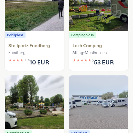
Bobilplass
Campingplass
Stellplatz Friedberg
Lech Camping
Friedberg
Affing-Mühlhausen
★
★
★
★
★
4
★
★
★
★
★
5
10 EUR
53 EUR