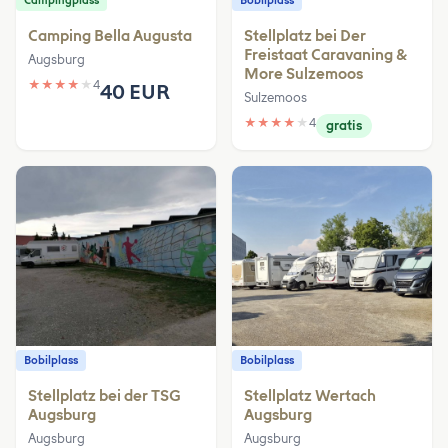
Campingplass
Bobilplass
Camping Bella Augusta
Stellplatz bei Der
Freistaat Caravaning &
Augsburg
More Sulzemoos
★
★
★
★
★
4
40 EUR
Sulzemoos
★
★
★
★
★
4
gratis
Bobilplass
Bobilplass
Stellplatz bei der TSG
Stellplatz Wertach
Augsburg
Augsburg
Augsburg
Augsburg