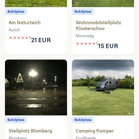
Bobilplass
Bobilplass
Am Naturteich
Wohnmobilstellplatz
Klosterschoo
Aurich
Moorweg
★
★
★
★
★
5
21 EUR
★
★
★
★
★
5
15 EUR
Bobilplass
Bobilplass
Stellplatz Blomberg
Camping Komper
Blomberg
Großheide