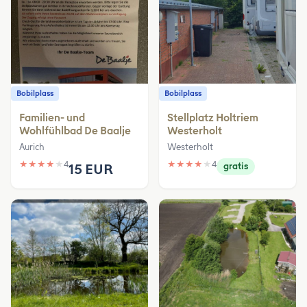
Bobilplass
Bobilplass
Familien- und
Stellplatz Holtriem
Wohlfühlbad De Baalje
Westerholt
Aurich
Westerholt
★
★
★
★
★
4
★
★
★
★
★
4
15 EUR
gratis