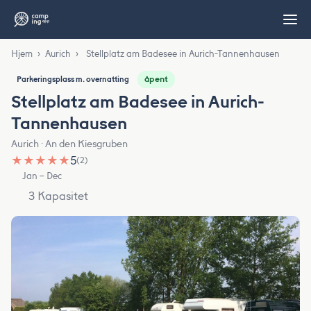
Hjem
›
Aurich
›
Stellplatz am Badesee in Aurich-Tannenhausen
åpent
Parkeringsplass m. overnatting
Stellplatz am Badesee in Aurich-
Tannenhausen
Aurich · An den Kiesgruben
★
★
★
★
★
5
(2)
Jan – Dec
3 Kapasitet