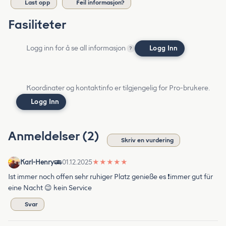
Last opp
Feil informasjon?
Fasiliteter
Logg inn for å se all informasjon
Logg Inn
?
Koordinater og kontaktinfo er tilgjengelig for Pro-brukere.
Logg Inn
Anmeldelser (2)
Skriv en vurdering
Karl-Henry
01.12.2025
★
★
★
★
★
Ist immer noch offen sehr ruhiger Platz genieße es ❗immer gut für
eine Nacht 😉 kein Service
Svar