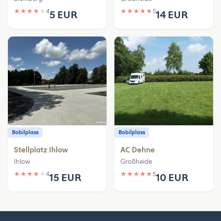
★
★
★
★
★
4
★
★
★
★
★
5
5 EUR
14 EUR
Bobilplass
Bobilplass
Stellplatz Ihlow
AC Dehne
Ihlow
Großheide
★
★
★
★
★
4
★
★
★
★
★
5
15 EUR
10 EUR