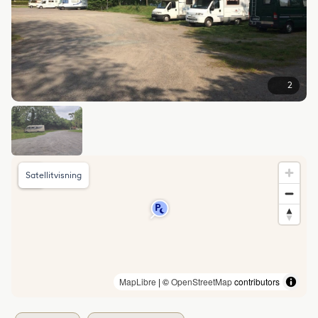
2
Satellitvisning
MapLibre
| ©
OpenStreetMap
contributors