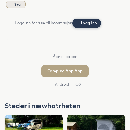
Svar
Logg inn for å se all informasjon
Logg Inn
Åpne i appen
Camping App App
Android
iOS
Steder i næwhatrheten