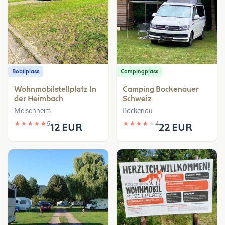
Bobilplass
Campingplass
Wohnmobilstellplatz In
Camping Bockenauer
der Heimbach
Schweiz
Meisenheim
Bockenau
★
★
★
★
★
5
★
★
★
★
★
4
12 EUR
22 EUR