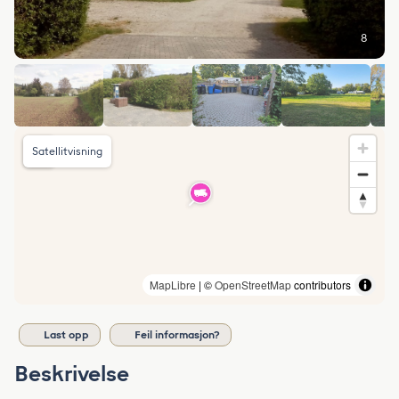
8
Satellitvisning
MapLibre
| ©
OpenStreetMap
contributors
Last opp
Feil informasjon?
Beskrivelse