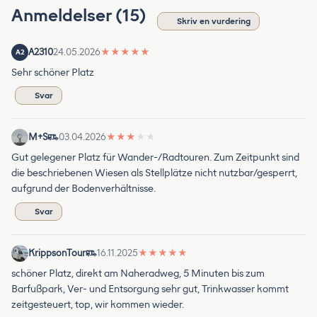
Anmeldelser (15)
Skriv en vurdering
A2310
24.05.2026
★
★
★
★
★
A2
Sehr schöner Platz
Svar
M+S
03.04.2026
★
★
★
★
★
Gut gelegener Platz für Wander-/Radtouren. Zum Zeitpunkt sind
die beschriebenen Wiesen als Stellplätze nicht nutzbar/gesperrt,
aufgrund der Bodenverhältnisse.
Svar
KrippsonTour
16.11.2025
★
★
★
★
★
schöner Platz, direkt am Naheradweg, 5 Minuten bis zum
Barfußpark, Ver- und Entsorgung sehr gut, Trinkwasser kommt
zeitgesteuert, top, wir kommen wieder.