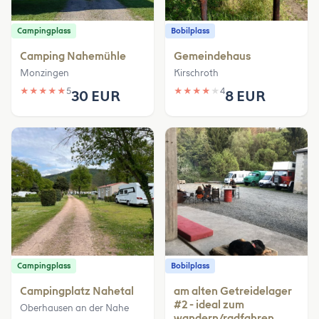
Campingplass
Bobilplass
Camping Nahemühle
Gemeindehaus
Monzingen
Kirschroth
★
★
★
★
★
5
★
★
★
★
★
4
30 EUR
8 EUR
Campingplass
Bobilplass
Campingplatz Nahetal
am alten Getreidelager
#2 - ideal zum
Oberhausen an der Nahe
wandern/radfahren