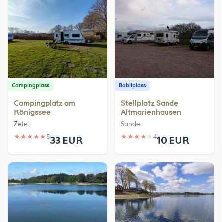
Campingplass
Bobilplass
Campingplatz am
Stellplatz Sande
Königssee
Altmarienhausen
Zetel
Sande
★
★
★
★
★
5
★
★
★
★
★
4
33 EUR
10 EUR