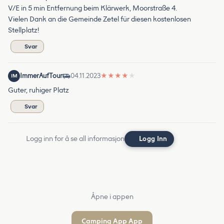
V/E in 5 min Entfernung beim Klärwerk, Moorstraße 4.
Vielen Dank an die Gemeinde Zetel für diesen kostenlosen
Stellplatz!
Svar
ImmerAufTour
04.11.2023
★
★
★
★
★
IM
Guter, ruhiger Platz
Svar
Logg inn for å se all informasjon
Logg Inn
Åpne i appen
Camping App App