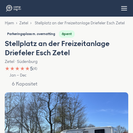
Hjem
›
Zetel
›
Stellplatz an der Freizeitanlage Driefeler Esch Zetel
åpent
Parkeringsplass m. overnatting
Stellplatz an der Freizeitanlage
Driefeler Esch Zetel
Zetel · Südenburg
★
★
★
★
★
5
(4)
Jan – Dec
6 Kapasitet