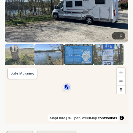
5
Satellitvisning
MapLibre
| ©
OpenStreetMap
contributors