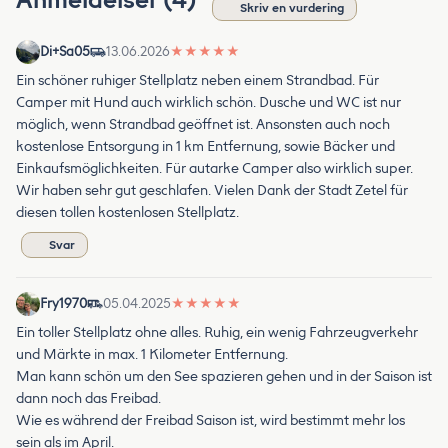
Skriv en vurdering
Di+Sa05
13.06.2026
★
★
★
★
★
Ein schöner ruhiger Stellplatz neben einem Strandbad. Für
Camper mit Hund auch wirklich schön. Dusche und WC ist nur
möglich, wenn Strandbad geöffnet ist. Ansonsten auch noch
kostenlose Entsorgung in 1 km Entfernung, sowie Bäcker und
Einkaufsmöglichkeiten. Für autarke Camper also wirklich super.
Wir haben sehr gut geschlafen. Vielen Dank der Stadt Zetel für
diesen tollen kostenlosen Stellplatz.
Svar
Fry1970
05.04.2025
★
★
★
★
★
Ein toller Stellplatz ohne alles. Ruhig, ein wenig Fahrzeugverkehr
und Märkte in max. 1 Kilometer Entfernung.
Man kann schön um den See spazieren gehen und in der Saison ist
dann noch das Freibad.
Wie es während der Freibad Saison ist, wird bestimmt mehr los
sein als im April.