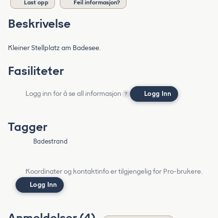
Last opp
Feil informasjon?
Beskrivelse
Kleiner Stellplatz am Badesee.
Fasiliteter
Logg inn for å se all informasjon
Logg Inn
?
Tagger
Badestrand
Koordinater og kontaktinfo er tilgjengelig for Pro-brukere.
Logg Inn
Anmeldelser (4)