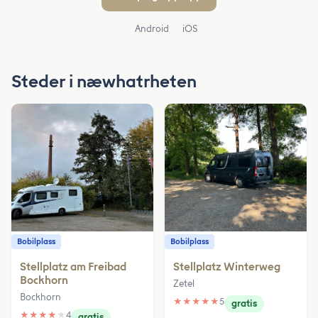
Android
iOS
Steder i næwhatrheten
Bobilplass
Bobilplass
Stellplatz am Freibad
Stellplatz Winterweg
Bockhorn
Zetel
Bockhorn
★
★
★
★
★
5
gratis
★
★
★
★
★
4
gratis