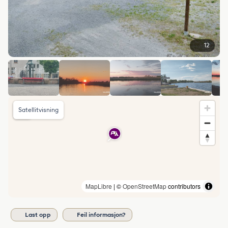
12
Satellitvisning
MapLibre
| ©
OpenStreetMap
contributors
Last opp
Feil informasjon?