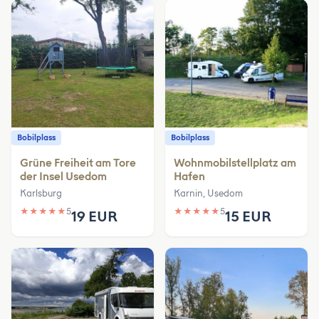
Bobilplass
Bobilplass
Grüne Freiheit am Tore
Wohnmobilstellplatz am
der Insel Usedom
Hafen
Karlsburg
Karnin, Usedom
★
★
★
★
★
5
★
★
★
★
★
5
19 EUR
15 EUR