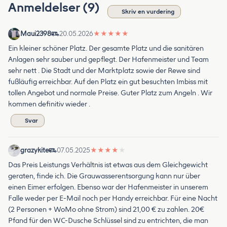
Anmeldelser (9)
Skriv en vurdering
Maui2398
20.05.2026
★
★
★
★
★
Ein kleiner schöner Platz. Der gesamte Platz und die sanitären
Anlagen sehr sauber und gepflegt. Der Hafenmeister und Team
sehr nett . Die Stadt und der Marktplatz sowie der Rewe sind
fußläufig erreichbar. Auf den Platz ein gut besuchten Imbiss mit
tollen Angebot und normale Preise. Guter Platz zum Angeln . Wir
kommen definitiv wieder .
Svar
grazykite
07.05.2025
★
★
★
★
★
Das Preis Leistungs Verhältnis ist etwas aus dem Gleichgewicht
geraten, finde ich. Die Grauwasserentsorgung kann nur über
einen Eimer erfolgen. Ebenso war der Hafenmeister in unserem
Falle weder per E-Mail noch per Handy erreichbar. Für eine Nacht
(2 Personen + WoMo ohne Strom) sind 21,00 € zu zahlen. 20€
Pfand für den WC-Dusche Schlüssel sind zu entrichten, die man