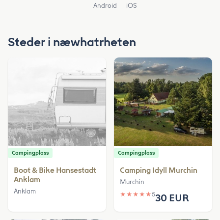
Android
iOS
Steder i næwhatrheten
Campingplass
Campingplass
Boot & Bike Hansestadt
Camping Idyll Murchin
Anklam
Murchin
Anklam
★
★
★
★
★
5
30 EUR