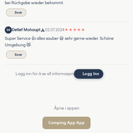
bei Rückgabe wieder bekommt.
Svar
Detlef Mohaupt
02.07.2024
★
★
★
★
★
DE
Super Service 👍 alles sauber 😃 sehr gerne wieder. Schöne
Umgebung 😻.
Svar
Logg inn for å se all informasjon
Logg Inn
Åpne i appen
Camping App App