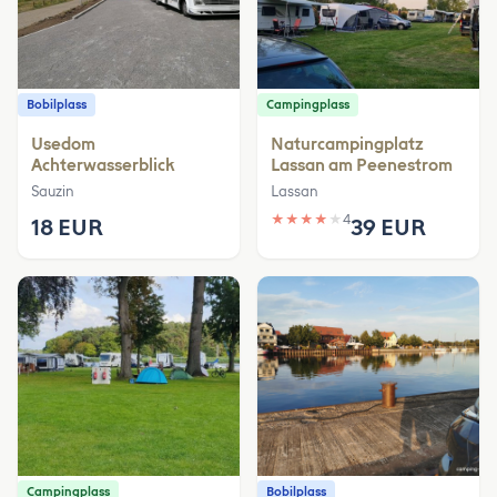
Bobilplass
Campingplass
Usedom
Naturcampingplatz
Achterwasserblick
Lassan am Peenestrom
Sauzin
Lassan
★
★
★
★
★
4
18 EUR
39 EUR
Campingplass
Bobilplass