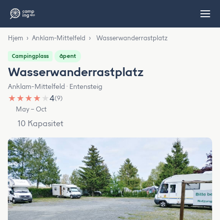
Hjem
›
Anklam-Mittelfeld
›
Wasserwanderrastplatz
åpent
Campingplass
Wasserwanderrastplatz
Anklam-Mittelfeld · Entensteig
★
★
★
★
★
4
(9)
May – Oct
10 Kapasitet