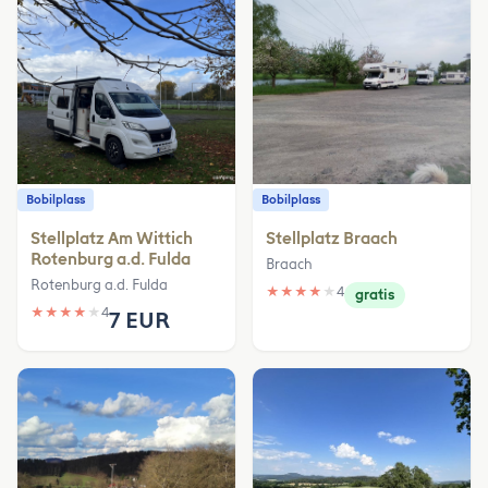
Bobilplass
Bobilplass
Stellplatz Am Wittich
Stellplatz Braach
Rotenburg a.d. Fulda
Braach
Rotenburg a.d. Fulda
★
★
★
★
★
4
gratis
★
★
★
★
★
4
7 EUR