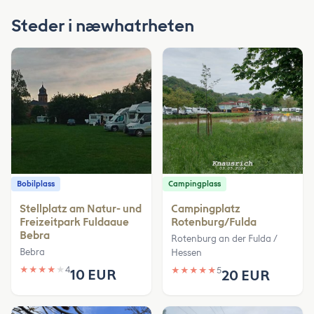
Steder i næwhatrheten
Bobilplass
Campingplass
Stellplatz am Natur- und
Campingplatz
Freizeitpark Fuldaaue
Rotenburg/Fulda
Bebra
Rotenburg an der Fulda /
Bebra
Hessen
★
★
★
★
★
4
★
★
★
★
★
5
10 EUR
20 EUR