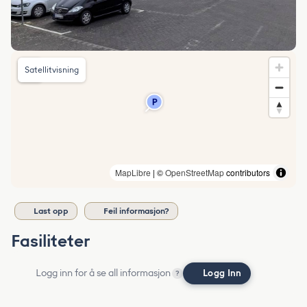
Satellitvisning
MapLibre
| ©
OpenStreetMap
contributors
Last opp
Feil informasjon?
Fasiliteter
Logg inn for å se all informasjon
Logg Inn
?