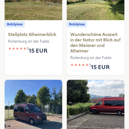
Bobilplass
Bobilplass
Stellplatz Alheimerblick
Wunderschöne Auszeit
in der Natur mit Blick auf
Rotenburg an der Fulda
den Meisner und
★
★
★
★
★
5
15 EUR
Alheimer
Rotenburg an der Fulda
★
★
★
★
★
5
15 EUR