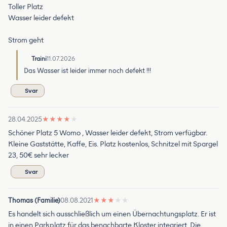
Toller Platz
Wasser leider defekt
Strom geht
Traini
11.07.2026
Das Wasser ist leider immer noch defekt !!!
Svar
28.04.2025
★
★
★
★
★
Schöner Platz 5 Womo , Wasser leider defekt, Strom verfügbar.
Kleine Gaststätte, Kaffe, Eis. Platz kostenlos, Schnitzel mit Spargel
23, 50€ sehr lecker
Svar
Thomas (Familie)
08.08.2021
★
★
★
★
★
Es handelt sich ausschließlich um einen Übernachtungsplatz. Er ist
in einen Parkplatz für das benachbarte Kloster integriert. Die