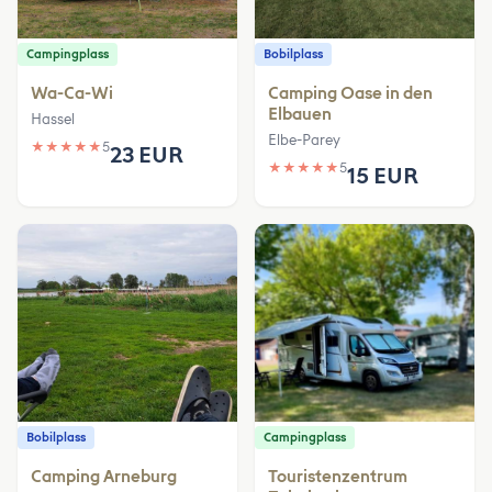
Campingplass
Bobilplass
Wa-Ca-Wi
Camping Oase in den
Elbauen
Hassel
Elbe-Parey
★
★
★
★
★
5
23 EUR
★
★
★
★
★
5
15 EUR
Bobilplass
Campingplass
Camping Arneburg
Touristenzentrum