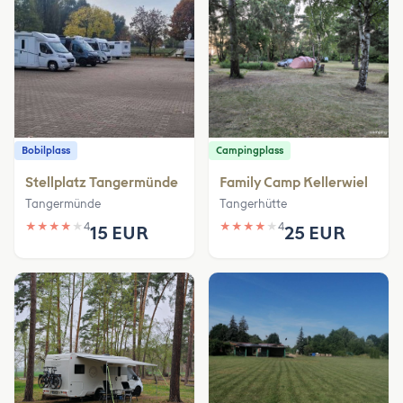
Bobilplass
Campingplass
Stellplatz Tangermünde
Family Camp Kellerwiel
Tangermünde
Tangerhütte
★
★
★
★
★
4
★
★
★
★
★
4
15 EUR
25 EUR