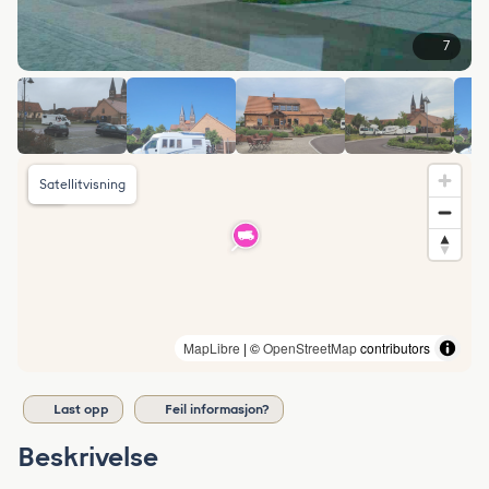
7
Satellitvisning
MapLibre
| ©
OpenStreetMap
contributors
Last opp
Feil informasjon?
Beskrivelse