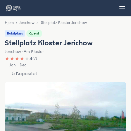
Hjem
›
Jerichow
›
Stellplatz Kloster Jerichow
åpent
Bobilplass
Stellplatz Kloster Jerichow
Jerichow · Am Kloster
★
★
★
★
★
4
(7)
Jan – Dec
5 Kapasitet