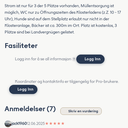
Strom ist nur für 3 der 5 Plätze vorhanden, Müllentsorgung ist
möglich, WC nur zu Öffnungszeiten des Klosterladens (z.Z. 10 - 17
Uhr), Hunde sind auf dem Stellplatz erlaubt nur nicht in der
Klosteranlage, Bäcker ist ca. 300m im Ort. Platz ist kostenlos, 3
Plätze sind bei Landvergnügen gelistet.
Fasiliteter
Logg inn for å se all informasjon
Logg Inn
?
Koordinater og kontaktinfo er tilgjengelig for Pro-brukere.
Logg Inn
Anmeldelser (7)
Skriv en vurdering
jack1960
12.06.2025
★
★
★
★
★