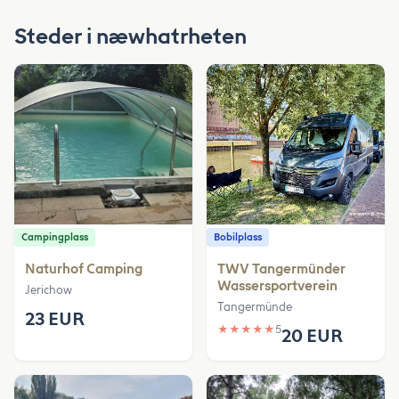
Steder i næwhatrheten
Campingplass
Bobilplass
Naturhof Camping
TWV Tangermünder
Wassersportverein
Jerichow
Tangermünde
23 EUR
★
★
★
★
★
5
20 EUR