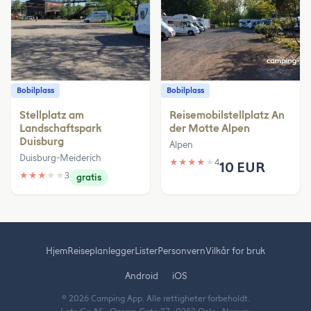
Bobilplass
Bobilplass
Stellplatz am
Reisemobilstellplatz An
Landschaftspark
der Motte Alpen
Duisburg
Alpen
Duisburg-Meiderich
★
★
★
★
★
4
10 EUR
★
★
★
★
★
3
gratis
Hjem
Reiseplanlegger
Lister
Personvern
Vilkår for bruk
Android
iOS
© 2026 Camping App. Alle rettigheter forbeholdt.