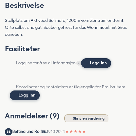
Beskrivelse
Stellplatz am Aktivbad Solimare, 1200m vom Zentrum entfernt.
Orte selbst sind gut. Sauber gefliest für das Wohnmobil, mit Gras
daneben.
Fasiliteter
Logg inn for å se all informasjon
Logg Inn
?
Koordinater og kontaktinfo er tilgjengelig for Pro-brukere.
Logg Inn
Anmeldelser (9)
Skriv en vurdering
Bettina und Rolf
19.10.2024
★
★
★
★
★
BE