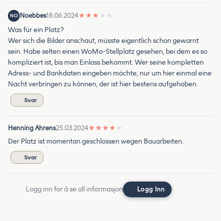
Noebbes
18.06.2024
★
★
★
★
★
NO
Was für ein Platz?
Wer sich die Bilder anschaut, müsste eigentlich schon gewarnt
sein. Habe selten einen WoMo-Stellplatz gesehen, bei dem es so
kompliziert ist, bis man Einlass bekommt. Wer seine kompletten
Adress- und Bankdaten eingeben möchte, nur um hier einmal eine
Nacht verbringen zu können, der ist hier bestens aufgehoben.
Svar
Henning Ahrens
25.03.2024
★
★
★
★
★
Der Platz ist momentan geschlossen wegen Bauarbeiten.
Svar
Logg inn for å se all informasjon
Logg Inn