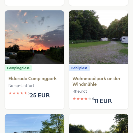
Campingplass
Bobilplass
Eldorado Campingpark
Wohnmobilpark an der
Windmühle
Kamp-Lintfort
Rheurdt
★
★
★
★
★
5
25 EUR
★
★
★
★
★
4
11 EUR