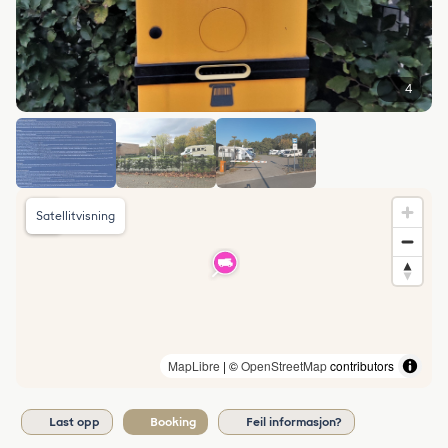
4
Satellitvisning
MapLibre
| ©
OpenStreetMap
contributors
Last opp
Booking
Feil informasjon?