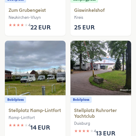
Zum Grubengeist
Giswinkelshof
Neukirchen-Vluyn
Kreis
★
★
★
★
★
4
22 EUR
25 EUR
Bobilplass
Bobilplass
Stellplatz Kamp-Lintfort
Stellplatz Ruhrorter
Yachtclub
Kamp-Lintfort
Duisburg
★
★
★
★
★
4
14 EUR
★
★
★
★
★
4
13 EUR