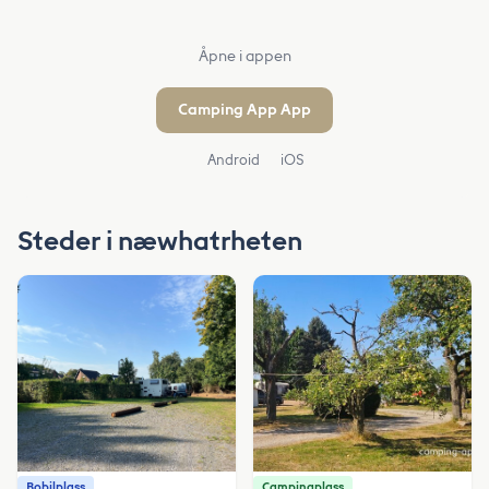
Åpne i appen
Camping App App
Android
iOS
Steder i næwhatrheten
Bobilplass
Campingplass