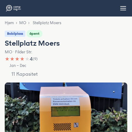
Hjem
›
MO
›
Stellplatz Moers
åpent
Bobilplass
Stellplatz Moers
MO · Filder Str.
★
★
★
★
★
4
(9)
Jan – Dec
11 Kapasitet