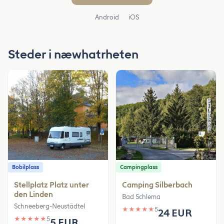
Android
iOS
Steder i næwhatrheten
Bobilplass
Campingplass
Stellplatz Platz unter
Camping Silberbach
den Linden
Bad Schlema
Schneeberg-Neustädtel
★
★
★
★
★
5
24 EUR
★
★
★
★
★
5
5 EUR