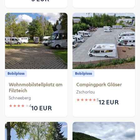
Bobilplass
Bobilplass
Wohnmobilstellplatz am
Campingpark Gläser
Filzteich
Zschorlau
Schneeberg
★
★
★
★
★
5
12 EUR
★
★
★
★
★
4
10 EUR