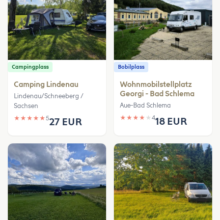
Campingplass
Bobilplass
Camping Lindenau
Wohnmobilstellplatz
Georgi - Bad Schlema
Lindenau/Schneeberg /
Aue-Bad Schlema
Sachsen
★
★
★
★
★
4
★
★
★
★
★
5
18 EUR
27 EUR