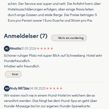
schön. Der Service war super und nett. Die Anfahrt kann über
Hotelausschilderungen erfolgen, aber einige Navis leiten
durch enge Gassen und steile Berge. Die Preise betragen 5
Euro pro Person sowie 1 Euro Dusche und Strom pro Kw.
Anmeldelser (7)
Skriv en vurdering
Almatia
31.05.2026
★
★
★
★
★
AL
Schöner ruhiger Platz mit super Blick auf Schneeberg. Hotel sehr
Hundefreundlich .
Inhaber sehr freundlich
Svar
Andy 8872
04.08.2025
★
★
★
★
★
AN
Wir waren noch nie in einem Hund-Hotel im welchem die so
verwöhnt werden. Das fängt bei dem Hund-Spa an geht über
Hunde-Massage bis hin zur eigenen Hunde-Speisekarte.