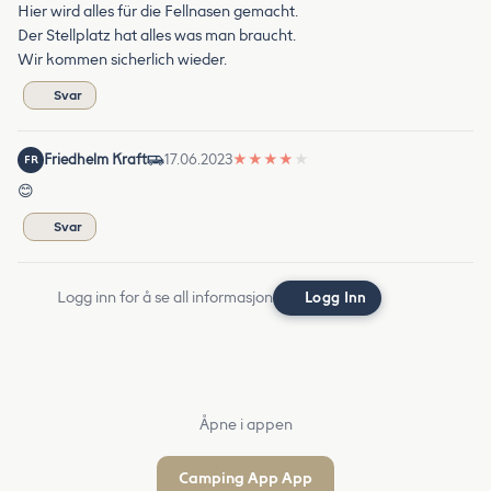
Hier wird alles für die Fellnasen gemacht.
Der Stellplatz hat alles was man braucht.
Wir kommen sicherlich wieder.
Svar
Friedhelm Kraft
17.06.2023
★
★
★
★
★
FR
😊
Svar
Logg inn for å se all informasjon
Logg Inn
Åpne i appen
Camping App App