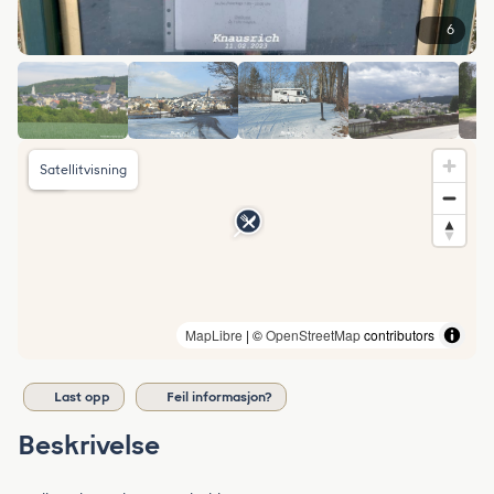
6
Satellitvisning
MapLibre
| ©
OpenStreetMap
contributors
Last opp
Feil informasjon?
Beskrivelse