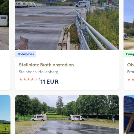
Bobilplass
Camp
Stellplatz Biathlonstadion
Ob
Steinbach-Hallenberg
Fra
★
★
★
★
★
4
★
11 EUR