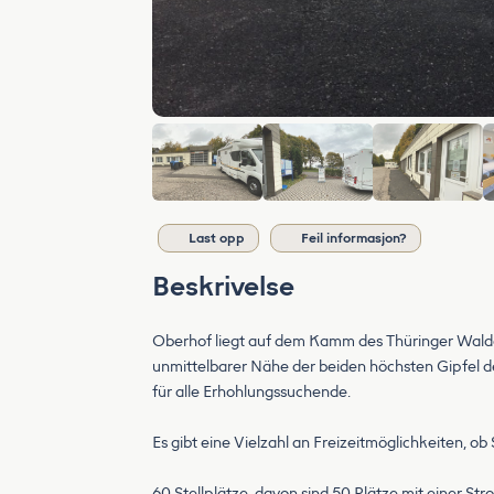
Last opp
Feil informasjon?
Beskrivelse
Oberhof liegt auf dem Kamm des Thüringer Waldes,
unmittelbarer Nähe der beiden höchsten Gipfel d
für alle Erhohlungssuchende.
Es gibt eine Vielzahl an Freizeitmöglichkeiten, ob
60 Stellplätze, davon sind 50 Plätze mit einer St