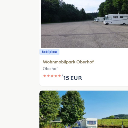
Bobilplass
Wohnmobilpark Oberhof
Oberhof
★
★
★
★
★
5
15 EUR