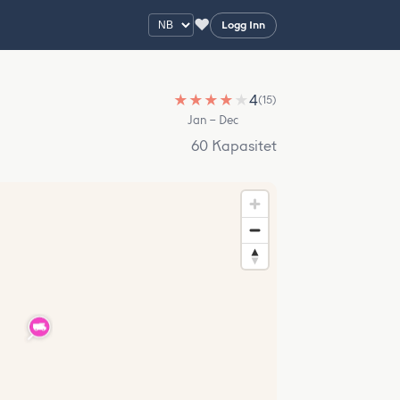
♥
Logg Inn
★
★
★
★
★
4
(15)
Jan – Dec
60 Kapasitet