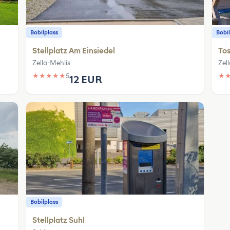
Bobilplass
Bobil
Stellplatz Am Einsiedel
Tos
Zella-Mehlis
Zel
★
★
★
★
★
5
★
12 EUR
Bobilplass
Stellplatz Suhl