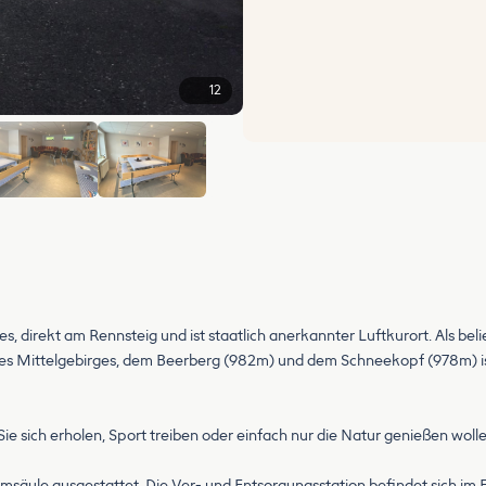
12
+6
 direkt am Rennsteig und ist staatlich anerkannter Luftkurort. Als beli
es Mittelgebirges, dem Beerberg (982m) und dem Schneekopf (978m) ist
 Sie sich erholen, Sport treiben oder einfach nur die Natur genießen wolle
romsäule ausgestattet. Die Ver- und Entsorgungsstation befindet sich im 