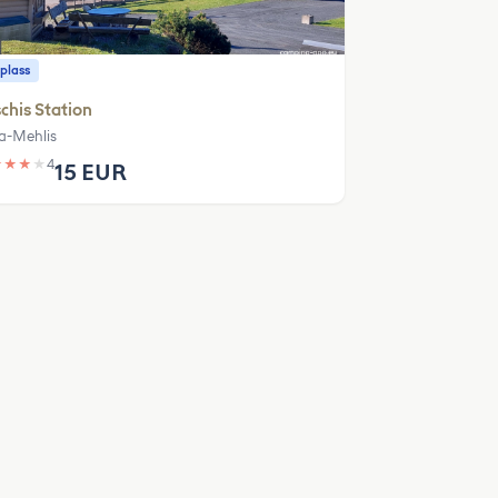
plass
chis Station
la-Mehlis
★
★
★
★
4
15 EUR