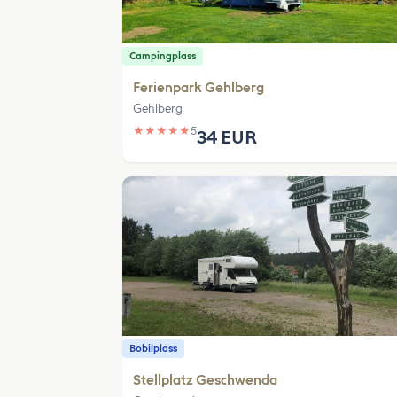
Campingplass
Ferienpark Gehlberg
Gehlberg
★
★
★
★
★
5
34 EUR
Bobilplass
Stellplatz Geschwenda