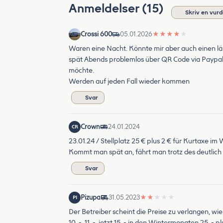
Anmeldelser (15)
Skriv en vurd
Crossi 600
05.01.2026
★
★
★
★
★
Waren eine Nacht. Könnte mir aber auch einen län
spät Abends problemlos über QR Code via Paypal
möchte.
Werden auf jeden Fall wieder kommen
Svar
Crown
24.01.2024
CR
23.01.24 / Stellplatz 25 € plus 2 € für Kurtaxe im 
Kommt man spät an, fährt man trotz des deutlich 
Svar
Pizupa
31.05.2023
★
★
★
★
★
PI
Der Betreiber scheint die Preise zu verlangen, wie
10. -, 11. -, jetzt 15. - in den Wintermonaten 25. -