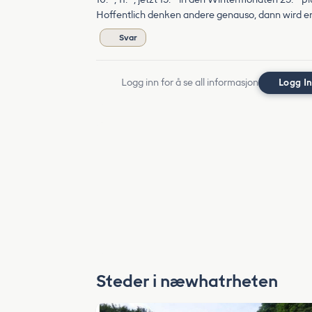
Hoffentlich denken andere genauso, dann wird e
Svar
Logg inn for å se all informasjon
Logg I
Steder i næwhatrheten