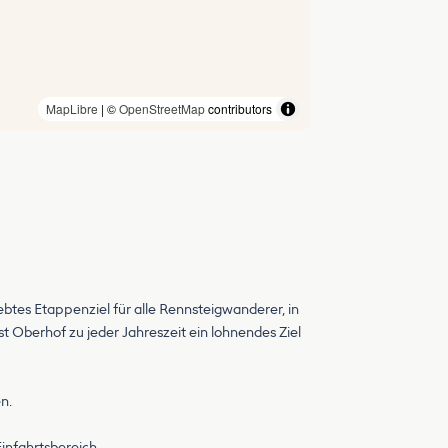
MapLibre
| ©
OpenStreetMap
contributors
ebtes Etappenziel für alle Rennsteigwanderer, in
 Oberhof zu jeder Jahreszeit ein lohnendes Ziel
n.
Einfahrtsbereich.