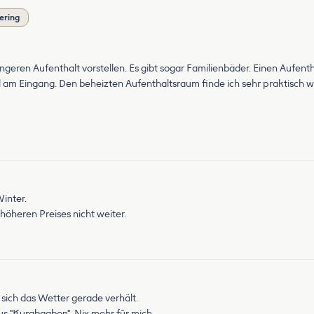
ering
geren Aufenthalt vorstellen. Es gibt sogar Familienbäder. Einen Aufent
 am Eingang. Den beheizten Aufenthaltsraum finde ich sehr praktisch 
Winter.
höheren Preises nicht weiter.
 sich das Wetter gerade verhält.
 plus "Kurabgaben". Nix mehr fūr mich.