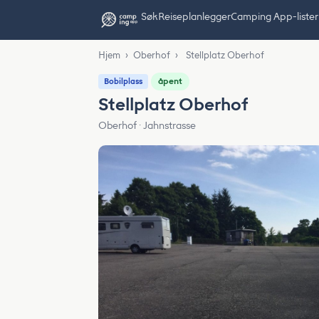
Søk
Reiseplanlegger
Camping App-lister
Hjem
›
Oberhof
›
Stellplatz Oberhof
åpent
Bobilplass
Stellplatz Oberhof
Oberhof · Jahnstrasse