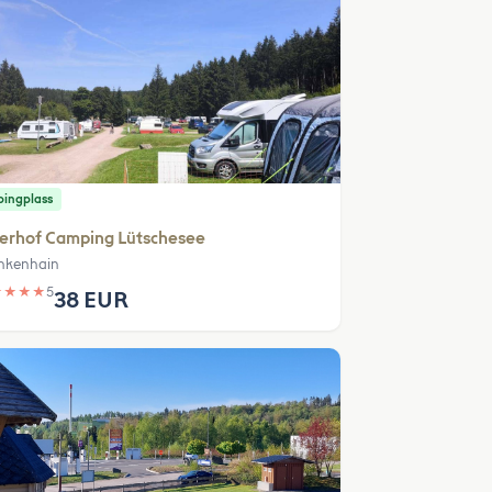
ingplass
erhof Camping Lütschesee
nkenhain
★
★
★
★
5
38 EUR