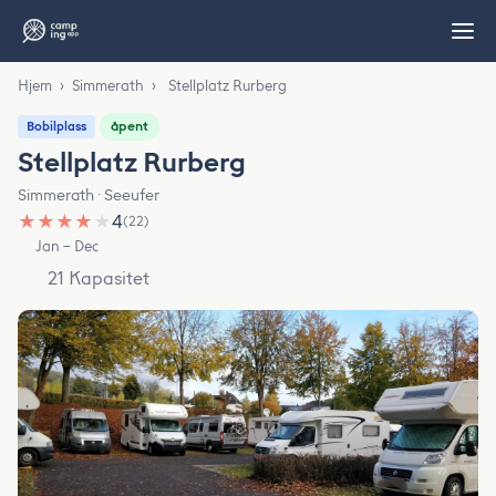
Hjem
›
Simmerath
›
Stellplatz Rurberg
åpent
Bobilplass
Stellplatz Rurberg
Simmerath · Seeufer
★
★
★
★
★
4
(22)
Jan – Dec
21 Kapasitet