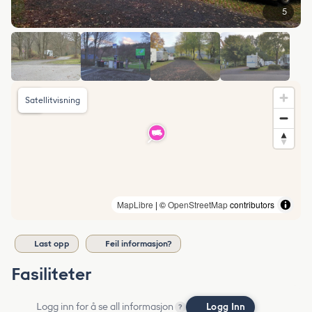
5
Satellitvisning
MapLibre
| ©
OpenStreetMap
contributors
Last opp
Feil informasjon?
Fasiliteter
Logg inn for å se all informasjon
Logg Inn
?