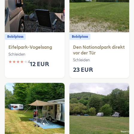
Bobilplass
Bobilplass
Eifelpark-Vogelsang
Den Nationalpark direkt
vor der Tür
Schleiden
Schleiden
★
★
★
★
★
4
12 EUR
23 EUR