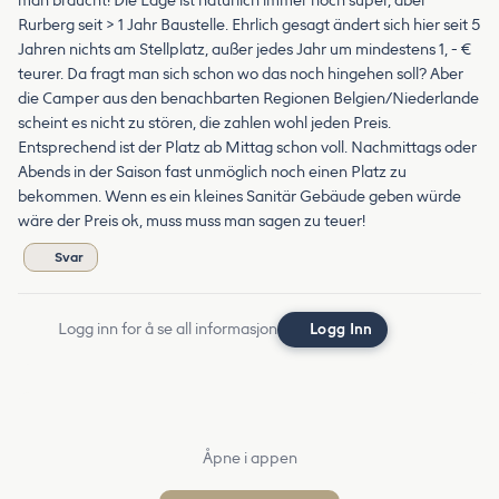
man braucht! Die Lage ist natürlich immer noch super, aber
Rurberg seit > 1 Jahr Baustelle. Ehrlich gesagt ändert sich hier seit 5
Jahren nichts am Stellplatz, außer jedes Jahr um mindestens 1, - €
teurer. Da fragt man sich schon wo das noch hingehen soll? Aber
die Camper aus den benachbarten Regionen Belgien/Niederlande
scheint es nicht zu stören, die zahlen wohl jeden Preis.
Entsprechend ist der Platz ab Mittag schon voll. Nachmittags oder
Abends in der Saison fast unmöglich noch einen Platz zu
bekommen. Wenn es ein kleines Sanitär Gebäude geben würde
wäre der Preis ok, muss muss man sagen zu teuer!
Svar
Logg inn for å se all informasjon
Logg Inn
Åpne i appen