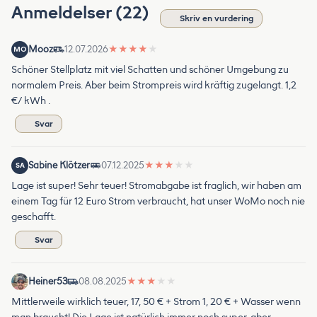
Anmeldelser (22)
Skriv en vurdering
Mooz
12.07.2026
★
★
★
★
★
MO
Schöner Stellplatz mit viel Schatten und schöner Umgebung zu
normalem Preis. Aber beim Strompreis wird kräftig zugelangt. 1,2
€/ kWh .
Svar
Sabine Klötzer
07.12.2025
★
★
★
★
★
SA
Lage ist super! Sehr teuer! Stromabgabe ist fraglich, wir haben am
einem Tag für 12 Euro Strom verbraucht, hat unser WoMo noch nie
geschafft.
Svar
Heiner53
08.08.2025
★
★
★
★
★
Mittlerweile wirklich teuer, 17, 50 € + Strom 1, 20 € + Wasser wenn