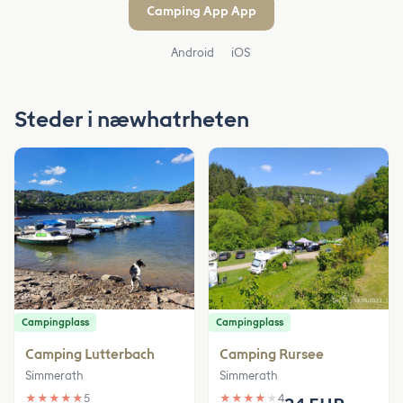
Camping App App
Android
iOS
Steder i næwhatrheten
Campingplass
Campingplass
Camping Lutterbach
Camping Rursee
Simmerath
Simmerath
★
★
★
★
★
5
★
★
★
★
★
4