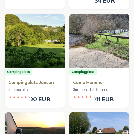
34 EUR
Campingplass
Campingplass
Campingplatz Jansen
Camp Hammer
Simmerath
Simmerath/Hammer
★
★
★
★
★
5
★
★
★
★
★
5
20 EUR
41 EUR