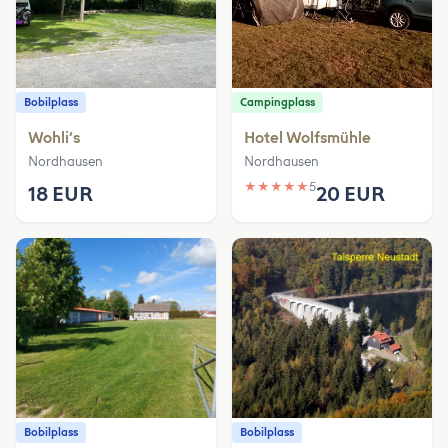
Bobilplass
Campingplass
Wohli‘s
Hotel Wolfsmühle
Nordhausen
Nordhausen
★
★
★
★
★
5
18 EUR
20 EUR
Bobilplass
Bobilplass