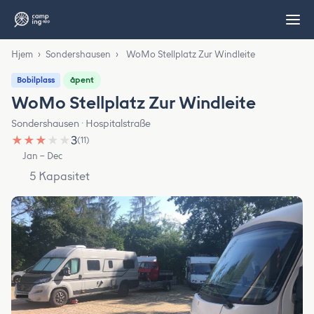
Hjem
›
Sondershausen
›
WoMo Stellplatz Zur Windleite
åpent
Bobilplass
WoMo Stellplatz Zur Windleite
Sondershausen · Hospitalstraße
★
★
★
★
★
3
(11)
Jan – Dec
5 Kapasitet