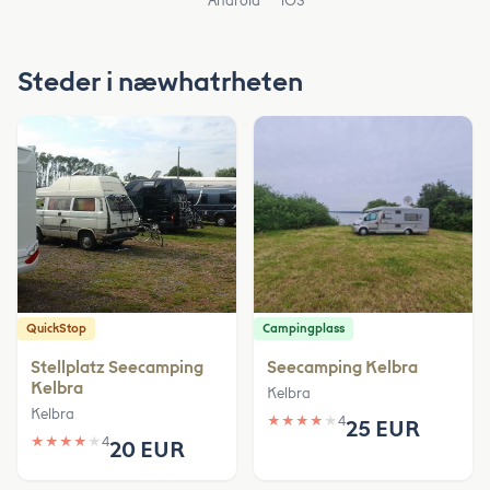
Android
iOS
Steder i næwhatrheten
QuickStop
Campingplass
Stellplatz Seecamping
Seecamping Kelbra
Kelbra
Kelbra
Kelbra
★
★
★
★
★
4
25 EUR
★
★
★
★
★
4
20 EUR