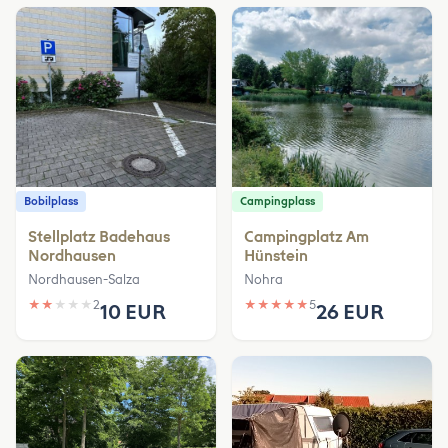
Bobilplass
Campingplass
Stellplatz Badehaus
Campingplatz Am
Nordhausen
Hünstein
Nordhausen-Salza
Nohra
★
★
★
★
★
2
★
★
★
★
★
5
10 EUR
26 EUR