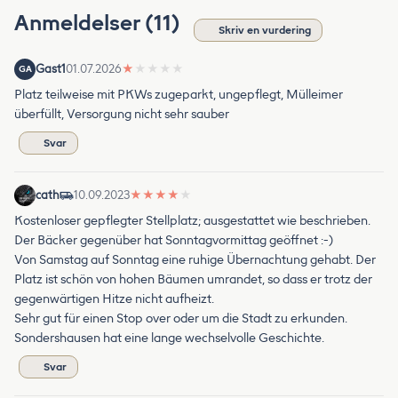
Anmeldelser (11)
Skriv en vurdering
Gast1
01.07.2026
★
★
★
★
★
GA
Platz teilweise mit PKWs zugeparkt, ungepflegt, Mülleimer
überfüllt, Versorgung nicht sehr sauber
Svar
cath
10.09.2023
★
★
★
★
★
Kostenloser gepflegter Stellplatz; ausgestattet wie beschrieben.
Der Bäcker gegenüber hat Sonntagvormittag geöffnet :-)
Von Samstag auf Sonntag eine ruhige Übernachtung gehabt. Der
Platz ist schön von hohen Bäumen umrandet, so dass er trotz der
gegenwärtigen Hitze nicht aufheizt.
Sehr gut für einen Stop over oder um die Stadt zu erkunden.
Sondershausen hat eine lange wechselvolle Geschichte.
Svar