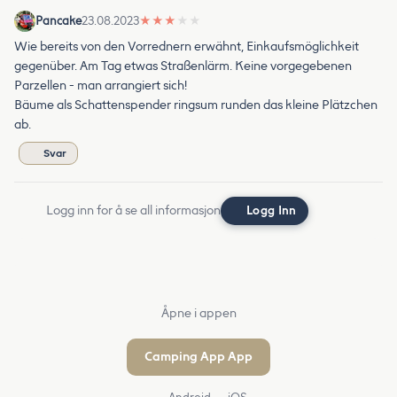
Pancake
23.08.2023
★
★
★
★
★
Wie bereits von den Vorrednern erwähnt, Einkaufsmöglichkeit
gegenüber. Am Tag etwas Straßenlärm. Keine vorgegebenen
Parzellen - man arrangiert sich!
Bäume als Schattenspender ringsum runden das kleine Plätzchen
ab.
Svar
Logg inn for å se all informasjon
Logg Inn
Åpne i appen
Camping App App