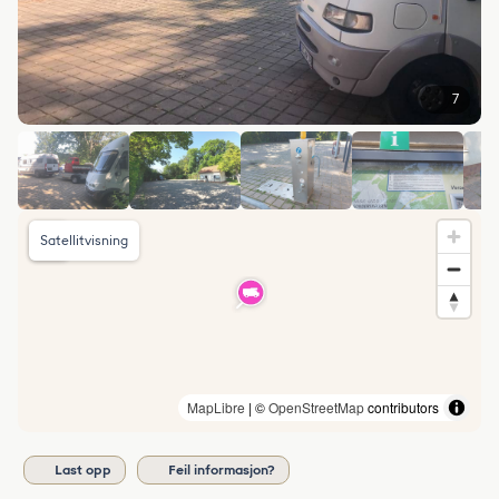
7
Satellitvisning
MapLibre
| ©
OpenStreetMap
contributors
Last opp
Feil informasjon?