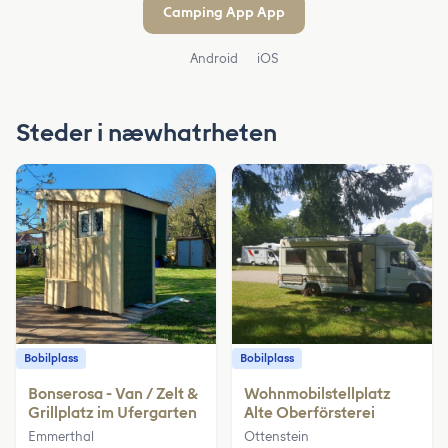
Camping App App
Android
iOS
Steder i næwhatrheten
Bobilplass
Bobilplass
Bonserosa - Van / Zelt &
Wohnmobilstellplatz
Grillplatz im Ufergarten
Alte Oberförsterei
Emmerthal
Ottenstein