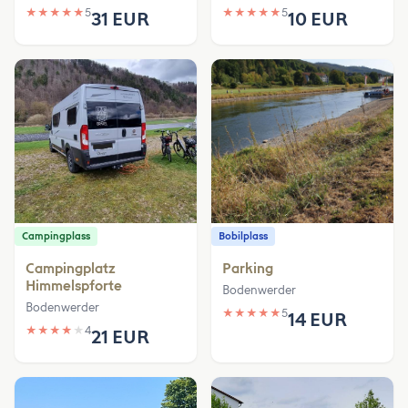
★
★
★
★
★
5
★
★
★
★
★
5
31 EUR
10 EUR
Campingplass
Bobilplass
Campingplatz
Parking
Himmelspforte
Bodenwerder
Bodenwerder
★
★
★
★
★
5
14 EUR
★
★
★
★
★
4
21 EUR