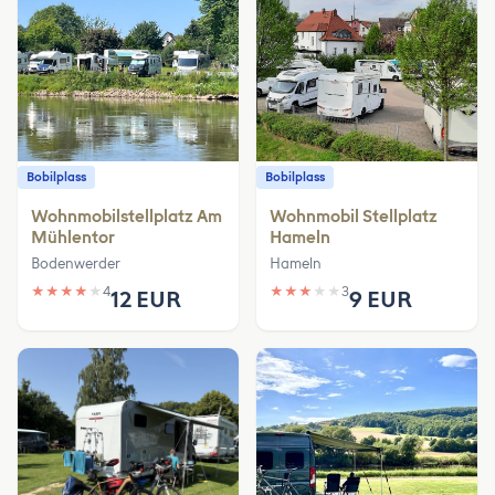
Bobilplass
Bobilplass
Wohnmobilstellplatz Am
Wohnmobil Stellplatz
Mühlentor
Hameln
Bodenwerder
Hameln
★
★
★
★
★
4
★
★
★
★
★
3
12 EUR
9 EUR