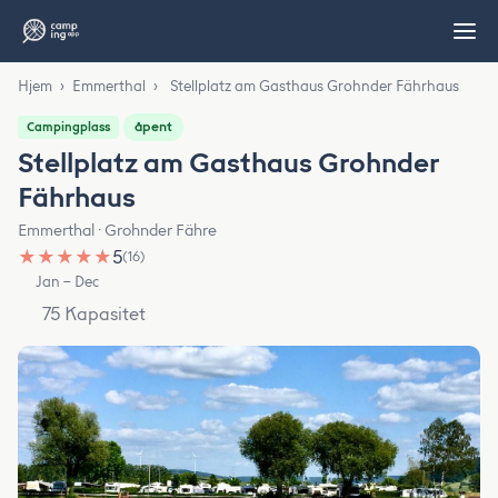
Hjem
›
Emmerthal
›
Stellplatz am Gasthaus Grohnder Fährhaus
åpent
Campingplass
Stellplatz am Gasthaus Grohnder
Fährhaus
Emmerthal · Grohnder Fähre
★
★
★
★
★
5
(16)
Jan – Dec
75 Kapasitet