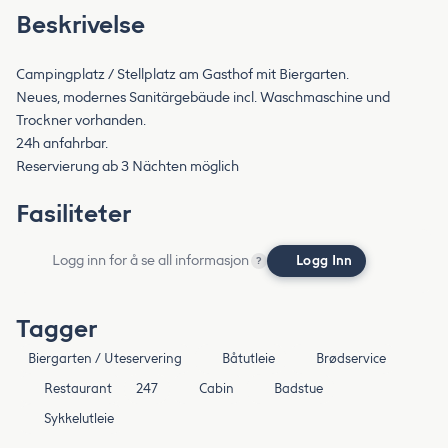
Beskrivelse
Campingplatz / Stellplatz am Gasthof mit Biergarten.
Neues, modernes Sanitärgebäude incl. Waschmaschine und
Trockner vorhanden.
24h anfahrbar.
Reservierung ab 3 Nächten möglich
Fasiliteter
Logg inn for å se all informasjon
Logg Inn
?
Tagger
Biergarten / Uteservering
Båtutleie
Brødservice
Restaurant
247
Cabin
Badstue
Sykkelutleie