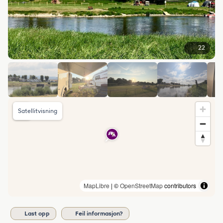
22
Satellitvisning
MapLibre
| ©
OpenStreetMap
contributors
Last opp
Feil informasjon?