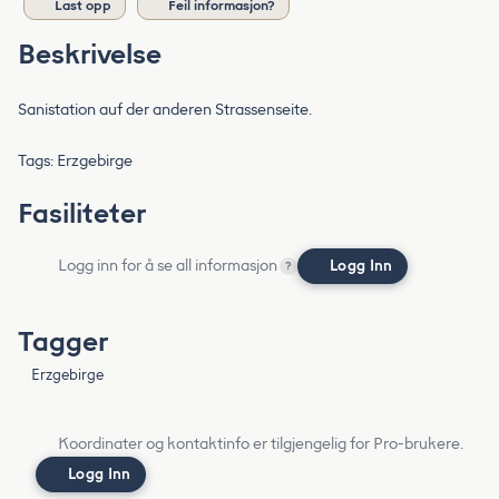
Last opp
Feil informasjon?
Beskrivelse
Sanistation auf der anderen Strassenseite.
Tags: Erzgebirge
Fasiliteter
Logg inn for å se all informasjon
Logg Inn
?
Tagger
Erzgebirge
Koordinater og kontaktinfo er tilgjengelig for Pro-brukere.
Logg Inn