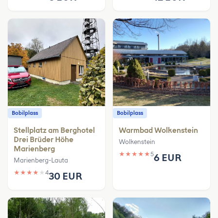
Bobilplass
Bobilplass
Stellplatz am Berghotel
Warmbad Wolkenstein
Drei Brüder Höhe
Wolkenstein
Marienberg
★
★
★
★
★
5
6 EUR
Marienberg-Lauta
★
★
★
★
★
4
30 EUR