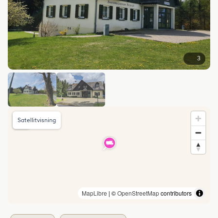
3
Satellitvisning
MapLibre
| ©
OpenStreetMap
contributors