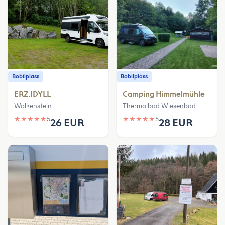
Bobilplass
Bobilplass
ERZ.IDYLL
Camping Himmelmühle
Wolkenstein
Thermalbad Wiesenbad
★
★
★
★
★
5
★
★
★
★
★
5
26 EUR
28 EUR