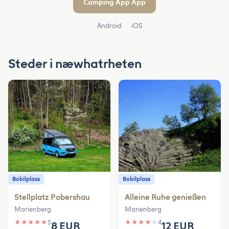
Camping App App
Android
iOS
Steder i næwhatrheten
Bobilplass
Bobilplass
Stellplatz Pobershau
Alleine Ruhe genießen
Marienberg
Marienberg
★
★
★
★
★
5
★
★
★
★
★
4
8 EUR
12 EUR