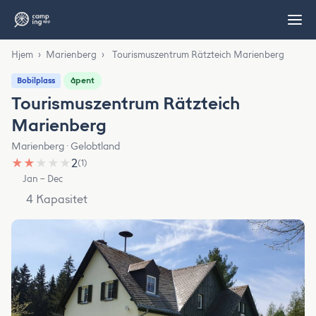
Hjem
›
Marienberg
›
Tourismuszentrum Rätzteich Marienberg
åpent
Bobilplass
Tourismuszentrum Rätzteich
Marienberg
Marienberg · Gelobtland
★
★
★
★
★
2
(1)
Jan – Dec
4 Kapasitet